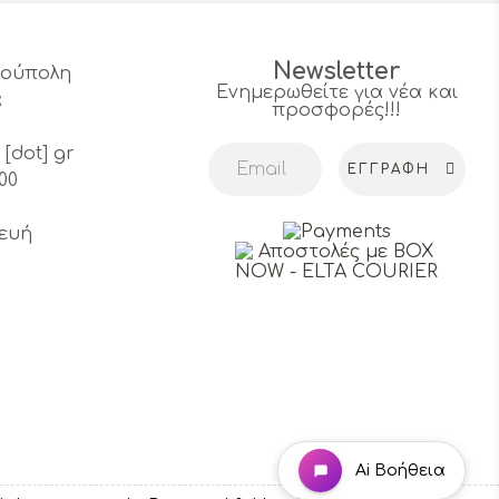
Newsletter
υρούπολη
Ενημερωθείτε για νέα και
α
προσφορές!!!
4
 [dot] gr
ΕΓΓΡΑΦΉ
00
ευή
Ai Βοήθεια