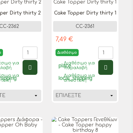
er Dirty thirty 2
Cake Topper Dirty thirty 1
CC-2362
CC-2361
7,49 €
ο
Διαθέσιμο
έσιμο για
Διαθέσιμο για
place
λαβή
παραλαβή
έσιμο για
Διαθέσιμο για
hipping
local_shipping
τολή
αποστολή