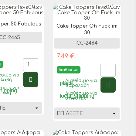
per 50 Fabulous
Cake Topper Oh Fuck im
30
CC-2465
CC-2464
7,49 €
ο
Διαθέσιμο
έσιμο για
λαβή
Διαθέσιμο για
place
παραλαβή
έσιμο για
hipping
τολή
Διαθέσιμο για
local_shipping
αποστολή