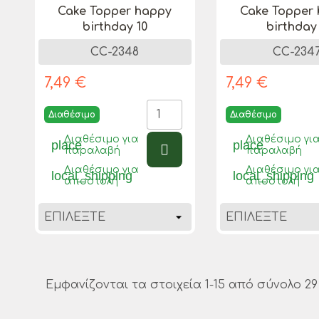
Cake Topper happy
Cake Topper
birthday 10
birthday
CC-2348
CC-234
7,49 €
7,49 €
Διαθέσιμο
Διαθέσιμο
Διαθέσιμο για
Διαθέσιμο γι
place
place
παραλαβή
παραλαβή
Διαθέσιμο για
Διαθέσιμο γι
local_shipping
local_shipping
αποστολή
αποστολή
Εμφανίζονται τα στοιχεία 1-15 από σύνολο 29