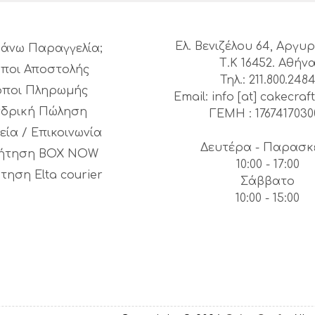
Ελ. Βενιζέλου 64, Αργ
άνω Παραγγελία;
Τ.Κ 16452. Αθήν
ποι Αποστολής
Τηλ.: 211.800.248
όποι Πληρωμής
Email: info [at] cakecraft
νδρική Πώληση
ΓΕΜΗ : 1767417030
εία / Επικοινωνία
Δευτέρα - Παρασκ
ήτηση BOX NOW
10:00 - 17:00
τηση Elta courier
Σάββατο
10:00 - 15:00