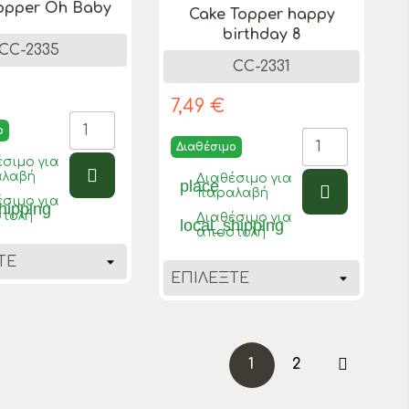
opper Oh Baby
Cake Topper happy
birthday 8
CC-2335
CC-2331
7,49 €
ο
Διαθέσιμο
έσιμο για
λαβή
Διαθέσιμο για
place
παραλαβή
έσιμο για
hipping
τολή
Διαθέσιμο για
local_shipping
αποστολή

1
2