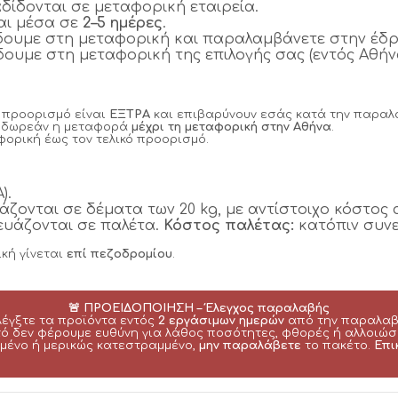
δίδονται σε μεταφορική εταιρεία.
αι μέσα σε
2–5 ημέρες
.
δουμε στη μεταφορική και παραλαμβάνετε στην έδρ
δουμε στη μεταφορική της επιλογής σας (εντός Αθήνα
ό προορισμό είναι
ΕΞΤΡΑ
και επιβαρύνουν εσάς κατά την παραλ
αι δωρεάν η μεταφορά
μέχρι τη μεταφορική στην Αθήνα
.
ορική έως τον τελικό προορισμό.
).
άζονται σε δέματα των 20 kg, με αντίστοιχο κόστος 
κευάζονται σε παλέτα.
Κόστος παλέτας:
κατόπιν συν
κή γίνεται
επί πεζοδρομίου
.
🚨 ΠΡΟΕΙΔΟΠΟΙΗΣΗ – Έλεγχος παραλαβής
λέγξτε τα προϊόντα εντός
2 εργάσιμων ημερών
από την παραλαβ
ό δεν φέρουμε ευθύνη για λάθος ποσότητες, φθορές ή αλλοιώσ
μμένο ή μερικώς κατεστραμμένο,
μην παραλάβετε
το πακέτο.
Επι