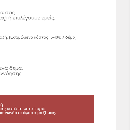
α σας.
ς) ή επιλέγουμε εμείς.
αβή.
(Εκτιμώμενο κόστος: 5–10€ / δέμα)
ανά δέμα.
εννόησης.
ή.
εις κατά τη μεταφορά.
κοινωνήστε άμεσα μαζί μας.