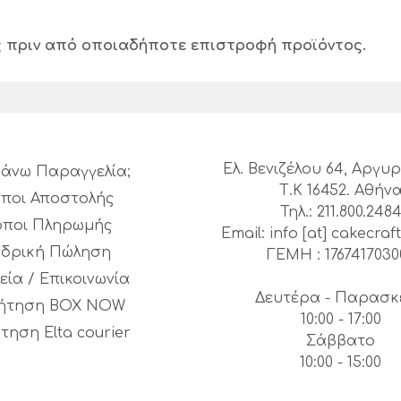
ς πριν από οποιαδήποτε επιστροφή προϊόντος.
Ελ. Βενιζέλου 64, Αργ
άνω Παραγγελία;
Τ.Κ 16452. Αθήν
ποι Αποστολής
Τηλ.: 211.800.248
όποι Πληρωμής
Email: info [at] cakecraft
νδρική Πώληση
ΓΕΜΗ : 1767417030
εία / Επικοινωνία
Δευτέρα - Παρασκ
ήτηση BOX NOW
10:00 - 17:00
τηση Elta courier
Σάββατο
10:00 - 15:00