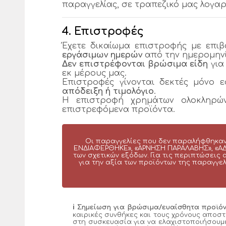
παραγγελίας, σε τραπεζικό μας λογα
4. Επιστροφές
Έχετε δικαίωμα επιστροφής με επι
εργάσιμων ημερών
από την ημερομην
Δεν επιστρέφονται βρώσιμα είδη
για
εκ μέρους μας.
Επιστροφές γίνονται δεκτές μόνο 
απόδειξη ή τιμολόγιο
.
Η επιστροφή χρημάτων ολοκληρώ
επιστρεφόμενα προϊόντα.
Οι παραγγελίες που δεν παραλήφθηκαν 
ΕΝΔΙΑΦΕΡΘΗΚΕ», «ΑΡΝΗΣΗ ΠΑΡΑΛΑΒΗΣ», «ΑΔΥ
των σχετικών εξόδων. Για τις περιπτώσει
για την αξία των προϊόντων της παραγγε
ℹ️ Σημείωση για βρώσιμα/ευαίσθητα προϊόν
καιρικές συνθήκες και τους χρόνους αποσ
στη συσκευασία για να ελαχιστοποιήσουμε