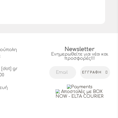
Newsletter
υρούπολη
Ενημερωθείτε για νέα και
α
προσφορές!!!
4
 [dot] gr
ΕΓΓΡΑΦΉ
00
ευή