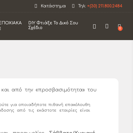
 εταιρεία θα παραμείνει κλειστεί από 12/08 εως 30/0
Κατάστημα
Τηλ:
+(30) 211.800.2484
ΕΠΟΧΙΑΚΑ
DIY Φτιάξε Το Δικό Σου
Σχέδιο
0
 και από την «προσβασιμότητα» του
 ούτε για οποιαδήποτε πιθανή επακόλουθη
δοσης από τις εκάστοτε εταιρίες είναι