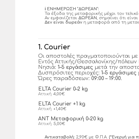
ℹ️ ΕΝΗΜΕΡΩΣΗ “ΔΩΡΕΑΝ”:
Τα έξοδα της μεταφορικής μέχρι τον τελικ
Αν εμφανίζεται
ΔΩΡΕΑΝ
, σημαίνει ότι είν
Δεν είναι δωρεάν
η μεταφορά από τη μεταφ
1. Courier
Οι αποστολές πραγματοποιούνται μ
Εντός Αττικής/Θεσσαλονίκης/πόλεων 
Νησιά:
1–5 εργάσιμες
μετά την αποστο
Δυσπρόσιτες περιοχές:
1–5 εργάσιμες
Ώρες παραδόσεων:
09:00 – 19:00
.
ELTA Courier 0–2 kg
Αττική:
4,00€
ELTA Courier +1 kg
Αττική:
+1,40€
ANT Μεταφορική 0–20 kg
Αττική:
5,00€
Αντικαταβολή:
2,90€ με Φ.Π.Α.
(*Ενεργή για 