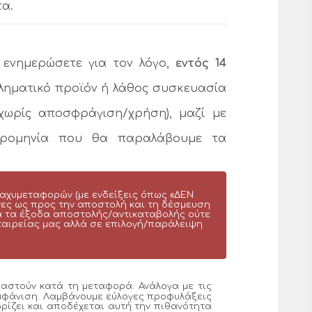
τα.
 ενημερώσετε για τον λόγο,
εντός 14
βληματικό προϊόν ή λάθος συσκευασία
χωρίς αποσφράγιση/χρήση), μαζί με
ρομηνία που θα παραλάβουμε τα
ταχυμεταφορών (με ενδείξεις όπως «ΔΕΝ
νες ως προς την αποστολή και τη δέσμευση
ια τα έξοδα αποστολής/αντικαταβολής ούτε
εταιρείας μας αλλά σε επιλογή/παράλειψη
αστούν κατά τη μεταφορά. Ανάλογα με τις
εμφάνιση. Λαμβάνουμε εύλογες προφυλάξεις
ρίζει και αποδέχεται αυτή την πιθανότητα