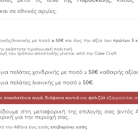
λίες μετά τις
15:00 της Παρασκευής
, καθώς 
.
αι σε εθνικές αργίες.
ρικής/λιανικής με ποσό
≥ 50€
και έως την αξία των
πρώτων 5 κ
ην εκάστοτε τιμολογιακή πολιτική.
λογή του τρόπου αποστολής γίνεται από την Cake Craft.
για πελάτες χονδρικής με ποσό
≥ 50€
καθαρής αξίας
ια πελάτες λιανικής με ποσό
≥ 50€
.
με
σοκολατένια αυγά
,
διάφανα κουτιά
και
φελιζόλ
εξαιρούνται α
ίδουμε στη μεταφορική της επιλογής σας (εντός Α
ρική για την περιοχή σας.
πό την Αθήνα έως εσάς
επιβαρύνει εσάς
.