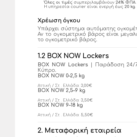
Όλες οι τιμές
συμπεριλαμβάνουν
24% ΦΠΑ
.
Η υπηρεσία courier είναι ενεργή έως
20 kg
.
Χρέωση όγκου
Υπάρχει σύστημα αυτόματης ογκομέτ
Αν το ογκομετρικό βάρος είναι μεγα
το ογκομετρικό βάρος.
1.2 BOX NOW Lockers
BOX NOW Lockers
| Παράδοση 24/7,
Κύπρο.
BOX NOW 0–2,5 kg
Αττική / Στ . Ελλάδα:
3,00€
BOX NOW 2,5–9 kg
Αττική / Στ . Ελλάδα:
3,50€
BOX NOW 9–18 kg
Αττική / Στ . Ελλάδα:
5,50€
2. Μεταφορική εταιρεία