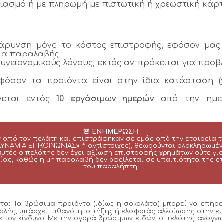
ριασμό ή με πληρωμή με πιστωτική ή χρεωστική κάρ
βάρυνση μόνο το κόστος επιστροφής, εφόσον μας
ία παραλαβής.
 υγειονομικούς λόγους, εκτός αν πρόκειται για προ
εφόσον τα προϊόντα είναι στην ίδια κατάσταση (
νεται εντός
10 εργάσιμων ημερών
από την ημε
🚨 ΕΝΗΜΕΡΩΣΗ
από τον πελάτη και επιστράφηκαν σε εμάς από την εταιρεία 
ΝΑΜΙΑ ΕΠΙΚΟΙΝΩΝΙΑΣ» ή αντίστοιχες), θεωρούνται ολοκληρωμέ
ς αυτές ο πελάτης δεν έχει αξίωση επιστροφής χρημάτων ούτε γ
λίας, καθώς η μη παραλαβή δεν οφείλεται σε υπαιτιότητα της 
του παραλήπτη.
τα:
Τα βρώσιμα προϊόντα (ιδίως η σοκολάτα) μπορεί να επηρε
τολής, υπάρχει πιθανότητα τήξης ή ελαφριάς αλλοίωσης στην 
 τον κίνδυνο. Με την αγορά βρώσιμων ειδών, ο πελάτης αναγνω