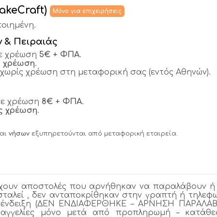
akeCraft)
Μόνο για επιχειρήσεις
οιημένη.
ν & Πειραιάς
ε χρέωση
5€ + ΦΠΑ
.
ς χρέωση
.
χωρίς χρέωση στη μεταφορική σας (εντός Αθηνών).
με χρέωση
8€ + ΦΠΑ
.
ς χρέωση
.
αι
νήσων
εξυπηρετούνται από μεταφορική εταιρεία.
 έχουν αποστολές που αρνήθηκαν να παραλάβουν 
ταλεί , δεν ανταποκρίθηκαν στην γραπτή ή τηλεφων
ην ένδειξη (ΔΕΝ ΕΝΔΙΑΦΕΡΘΗΚΕ – ΑΡΝΗΣΗ ΠΑΡΑΛΑΒ
ραγγελίες μόνο μετά από προπληρωμή – κατάθε