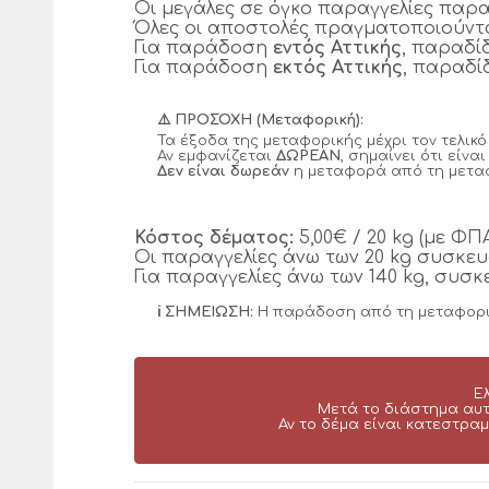
Οι μεγάλες σε όγκο παραγγελίες παρα
Όλες οι αποστολές πραγματοποιούντ
Για παράδοση
εντός Αττικής
, παραδί
Για παράδοση
εκτός Αττικής
, παραδί
⚠️ ΠΡΟΣΟΧΗ (Μεταφορική):
Τα έξοδα της μεταφορικής μέχρι τον τελικ
Αν εμφανίζεται
ΔΩΡΕΑΝ
, σημαίνει ότι είν
Δεν είναι δωρεάν
η μεταφορά από τη μεταφ
Κόστος δέματος:
5,00€ / 20 kg (με ΦΠΑ
Οι παραγγελίες άνω των 20 kg συσκευ
Για παραγγελίες άνω των 140 kg, συσ
ℹ️ ΣΗΜΕΙΩΣΗ:
Η παράδοση από τη μεταφορι
Ε
Μετά το διάστημα αυτ
Αν το δέμα είναι κατεστρα