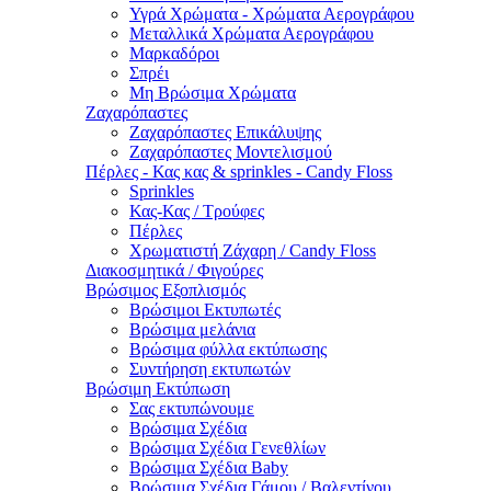
Υγρά Χρώματα - Χρώματα Αερογράφου
Μεταλλικά Χρώματα Αερογράφου
Μαρκαδόροι
Σπρέι
Μη Βρώσιμα Χρώματα
Ζαχαρόπαστες
Ζαχαρόπαστες Επικάλυψης
Ζαχαρόπαστες Μοντελισμού
Πέρλες - Κας κας & sprinkles - Candy Floss
Sprinkles
Κας-Κας / Τρούφες
Πέρλες
Χρωματιστή Ζάχαρη / Candy Floss
Διακοσμητικά / Φιγούρες
Βρώσιμος Εξοπλισμός
Βρώσιμοι Εκτυπωτές
Βρώσιμα μελάνια
Βρώσιμα φύλλα εκτύπωσης
Συντήρηση εκτυπωτών
Βρώσιμη Εκτύπωση
Σας εκτυπώνουμε
Βρώσιμα Σχέδια
Βρώσιμα Σχέδια Γενεθλίων
Βρώσιμα Σχέδια Baby
Βρώσιμα Σχέδια Γάμου / Βαλεντίνου