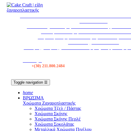
* ΕΚΤΑΚΤΩΣ * ΤΟ ΚΑΤΑΣΤΗΜΑ ΘΑ ΠΑΡΑΜΕΙΝΕΙ ΚΛ
ΑΥΓΟΥΣΤΟΥ
Το κατάστημα θα παραμείνει κλειστό τα Σάββατα από 1
Η εταιρεία θα παραμείνει κλειστεί από 12/08 εω
Δωρεάν μεταφορικά σε όλες τις αποστολές πάνω 
Αποστολές με BOX NOW
Για τιμές χονδρικής, κάντε Σύνδεση ή δημιουργία λογαρ
Κατάστημα
Τηλ:
+(30) 211.800.2484
Toggle navigation
☰
home
ΒΡΩΣΙΜΑ
Χρώματα Ζαχαροπλαστικής
Χρώματα Τζελ / Πάστας
Χρώματα Σκόνης
Χρώματα Σκόνης Περλέ
Χρώματα Σοκολάτας
Μεταλλικά Χρώματα Πινέλου