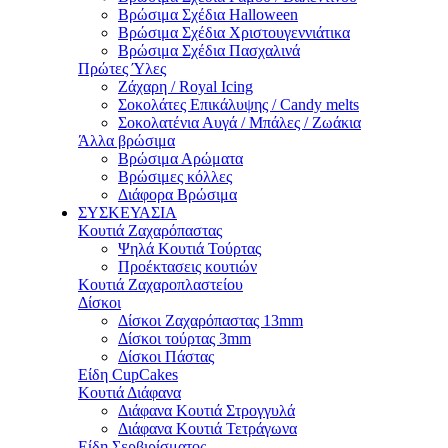
Βρώσιμα Σχέδια Halloween
Βρώσιμα Σχέδια Χριστουγεννιάτικα
Βρώσιμα Σχέδια Πασχαλινά
Πρώτες Ύλες
Ζάχαρη / Royal Icing
Σοκολάτες Επικάλυψης / Candy melts
Σοκολατένια Αυγά / Μπάλες / Ζωάκια
Άλλα βρώσιμα
Βρώσιμα Αρώματα
Βρώσιμες κόλλες
Διάφορα Βρώσιμα
ΣΥΣΚΕΥΑΣΙΑ
Κουτιά Ζαχαρόπαστας
Ψηλά Κουτιά Τούρτας
Προέκτασεις κουτιών
Κουτιά Ζαχαροπλαστείου
Δίσκοι
Δίσκοι Ζαχαρόπαστας 13mm
Δίσκοι τούρτας 3mm
Δίσκοι Πάστας
Είδη CupCakes
Κουτιά Διάφανα
Διάφανα Κουτιά Στρογγυλά
Διάφανα Κουτιά Τετράγωνα
Είδη Σερβιρίσματος