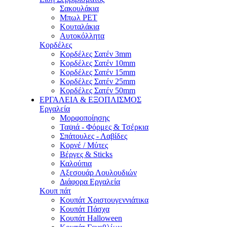
Σακουλάκια
Μπωλ PET
Κουταλάκια
Αυτοκόλλητα
Κορδέλες
Κορδέλες Σατέν 3mm
Κορδέλες Σατέν 10mm
Κορδέλες Σατέν 15mm
Κορδέλες Σατέν 25mm
Κορδέλες Σατέν 50mm
ΕΡΓΑΛΕΙΑ & ΕΞΟΠΛΙΣΜΟΣ
Εργαλεία
Μορφοποίησης
Ταψιά - Φόρμες & Τσέρκια
Σπάτουλες - Λαβίδες
Κορνέ / Μύτες
Βέργες & Sticks
Καλούπια
Αξεσουάρ Λουλουδιών
Διάφορα Εργαλεία
Κουπ πάτ
Κουπάτ Χριστουγεννιάτικα
Κουπάτ Πάσχα
Κουπάτ Halloween