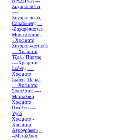
ΒΡΩΣΙΜΑ
---
Ζαχαρόπαστες
----
Ζαχαρόπαστες
Επικάλυψης
---
-Ζαχαρόπαστες
Μοντελισμού
-
--Χρώματα
Ζαχαροπλαστικής
----Χρώματα
Τζελ / Πάστας
----Χρώματα
Σκόνης
----
Χρώματα
Σκόνης Περλέ
----Χρώματα
Σοκολάτας
----
Μεταλλικά
Χρώματα
Πινέλου
----
Υγρά
Χρώματα -
Χρώματα
Αερογράφου
--
--Μεταλλικά