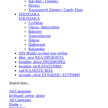
Κας-Κας / Τρούφες
Πέρλες
Χρωματιστή Ζάχαρη / Candy Floss
ΕΠΟΧΙΑΚΑ
ΕΠΟΧΙΑΚΑ
Γενέθλια
Γάμου / Βαλεντίνου
Βάπτιση
Χριστούγεννα
Πάσχα
Halloween
Καλοκαίρι
DIY Φτιάξε το δικό σου σχέδιο
fiber_new
ΝΕΑ ΠΡΟΙΟΝΤΑ
trending_down
ΠΡΟΣΦΟΡΕΣ
location_on
ΚΑΤΑΣΤΗΜΑ
call
ΚΑΛΕΣΤΕ ΜΑΣ
account_circle
ΣΥΝΔΕΣΗ / ΕΓΓΡΑΦΗ
Search here...
All Categories
keyboard_arrow_down
All Categories
Home
--