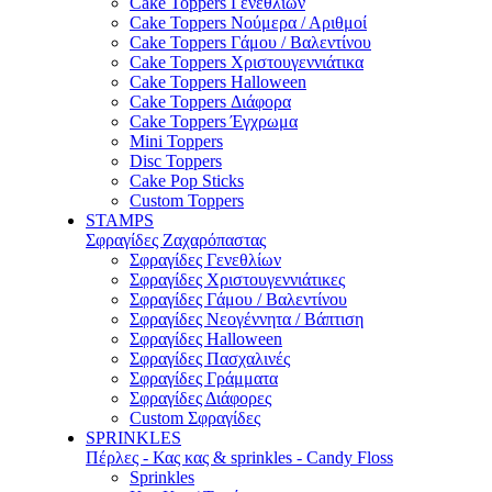
Cake Toppers Γενεθλίων
Cake Toppers Νούμερα / Αριθμοί
Cake Toppers Γάμου / Βαλεντίνου
Cake Toppers Χριστουγεννιάτικα
Cake Toppers Halloween
Cake Toppers Διάφορα
Cake Toppers Έγχρωμα
Mini Toppers
Disc Toppers
Cake Pop Sticks
Custom Toppers
STAMPS
Σφραγίδες Ζαχαρόπαστας
Σφραγίδες Γενεθλίων
Σφραγίδες Χριστουγεννιάτικες
Σφραγίδες Γάμου / Βαλεντίνου
Σφραγίδες Νεογέννητα / Βάπτιση
Σφραγίδες Halloween
Σφραγίδες Πασχαλινές
Σφραγίδες Γράμματα
Σφραγίδες Διάφορες
Custom Σφραγίδες
SPRINKLES
Πέρλες - Κας κας & sprinkles - Candy Floss
Sprinkles