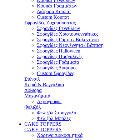
Κουπάτ Γενεθλίων
Κουπάτ Γραμμάτων
Διάφορα Κουπάτ
Custom Κουπατ
Σφραγίδες Ζαχαρόπαστας
Σφραγίδες Γενεθλίων
Σφραγίδες Χριστουγεννιάτικες
Σφραγίδες Γάμου / Βαλεντίνου
Σφραγίδες Νεογέννητα / Βάπτιση
Σφραγίδες Halloween
Σφραγίδες Πασχαλινές
Σφραγίδες Γράμματα
Σφραγίδες Διάφορες
Custom Σφραγίδες
Στένσιλ
Κεριά & Βεγγαλικά
Διάφορα
Μηχανήματα
Αερογράφοι
Φελιζόλ
Φελιζόλ Στρογγυλά
Φελιζόλ Μπάλες
CAKE TOPPERS
CAKE TOPPERS
Χάρτινα Διακοσμητικά