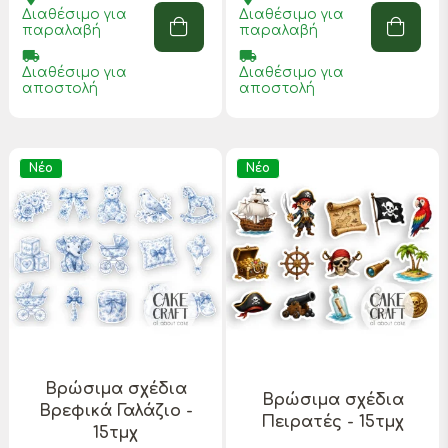
Διαθέσιμο για
Διαθέσιμο για
παραλαβή
παραλαβή
local_shipping
local_shipping
Διαθέσιμο για
Διαθέσιμο για
αποστολή
αποστολή
Νέο
Νέο
Βρώσιμα σχέδια
Βρώσιμα σχέδια
Βρεφικά Γαλάζιο -
Πειρατές - 15τμχ
15τμχ