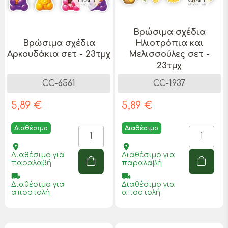
Βρώσιμα σχέδια
Βρώσιμα σχέδια
Ηλιοτρόπια και
Αρκουδάκια σετ - 23τμχ
Μελισσούλες σετ -
23τμχ
CC-6561
CC-1937
5,89 €
5,89 €
Διαθέσιμο
Διαθέσιμο
place
place
Διαθέσιμο για
Διαθέσιμο για
παραλαβή
παραλαβή
local_shipping
local_shipping
Διαθέσιμο για
Διαθέσιμο για
αποστολή
αποστολή