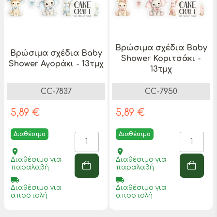
Βρώσιμα σχέδια Baby
Βρώσιμα σχέδια Baby
Shower Κοριτσάκι -
Shower Αγοράκι - 13τμχ
13τμχ
CC-7837
CC-7950
5,89 €
5,89 €
Διαθέσιμο
Διαθέσιμο
place
place
Διαθέσιμο για
Διαθέσιμο για
παραλαβή
παραλαβή
local_shipping
local_shipping
Διαθέσιμο για
Διαθέσιμο για
αποστολή
αποστολή