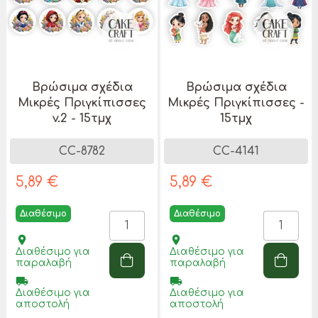
Βρώσιμα σχέδια
Βρώσιμα σχέδια
Μικρές Πριγκίπισσες
Μικρές Πριγκίπισσες -
v.2 - 15τμχ
15τμχ
CC-8782
CC-4141
5,89 €
5,89 €
Διαθέσιμο
Διαθέσιμο
place
place
Διαθέσιμο για
Διαθέσιμο για
παραλαβή
παραλαβή
local_shipping
local_shipping
Διαθέσιμο για
Διαθέσιμο για
αποστολή
αποστολή