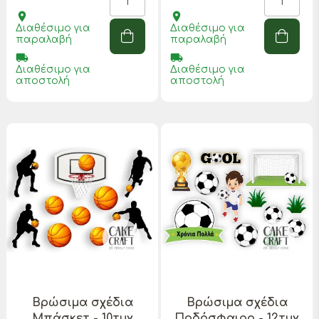
place
place
Διαθέσιμο για
Διαθέσιμο για
παραλαβή
παραλαβή
local_shipping
local_shipping
Διαθέσιμο για
Διαθέσιμο για
αποστολή
αποστολή
Βρώσιμα σχέδια
Βρώσιμα σχέδια
Μπάσκετ - 10τμχ
Ποδόσφαιρο - 12τμχ