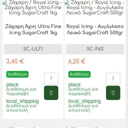
Ζάχαρη Άχνη Ultra Fine
Royal Icing - Αυγόγλασο
Icing SugarCraft 1kg
Λευκό SugarCraft 500gr
SC-ULF1
SC-P63
3,40 €
6,20 €
Διαθέσιμο
Διαθέσιμο
place
place
Διαθέσιμο για
Διαθέσιμο για
παραλαβή
παραλαβή
local_shipping
local_shipping
Διαθέσιμο για
Διαθέσιμο για
αποστολή
αποστολή