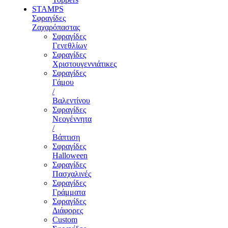
STAMPS
Σφραγίδες
Ζαχαρόπαστας
Σφραγίδες
Γενεθλίων
Σφραγίδες
Χριστουγεννιάτικες
Σφραγίδες
Γάμου
/
Βαλεντίνου
Σφραγίδες
Νεογέννητα
/
Βάπτιση
Σφραγίδες
Halloween
Σφραγίδες
Πασχαλινές
Σφραγίδες
Γράμματα
Σφραγίδες
Διάφορες
Custom