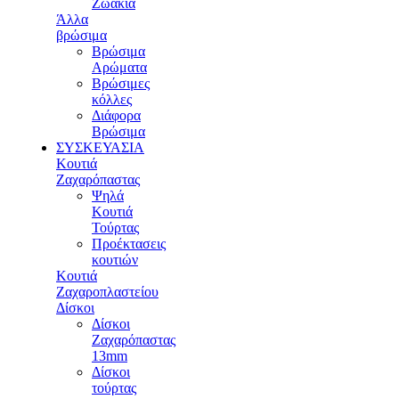
Ζωάκια
Άλλα
βρώσιμα
Βρώσιμα
Αρώματα
Βρώσιμες
κόλλες
Διάφορα
Βρώσιμα
ΣΥΣΚΕΥΑΣΙΑ
Κουτιά
Ζαχαρόπαστας
Ψηλά
Κουτιά
Τούρτας
Προέκτασεις
κουτιών
Κουτιά
Ζαχαροπλαστείου
Δίσκοι
Δίσκοι
Ζαχαρόπαστας
13mm
Δίσκοι
τούρτας