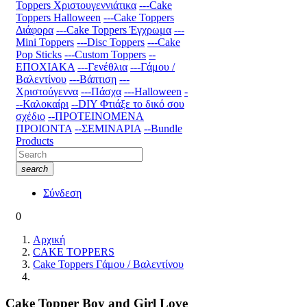
Toppers Χριστουγεννιάτικα
---Cake
Toppers Halloween
---Cake Toppers
Διάφορα
---Cake Toppers Έγχρωμα
---
Mini Toppers
---Disc Toppers
---Cake
Pop Sticks
---Custom Toppers
--
ΕΠΟΧΙΑΚΑ
---Γενέθλια
---Γάμου /
Βαλεντίνου
---Βάπτιση
---
Χριστούγεννα
---Πάσχα
---Halloween
-
--Καλοκαίρι
--DIY Φτιάξε το δικό σου
σχέδιο
--ΠΡΟΤΕΙΝΟΜΕΝΑ
ΠΡΟΙΟΝΤΑ
--ΣΕΜΙΝΑΡΙΑ
--Bundle
Products
search
Σύνδεση
0
Αρχική
CAKE TOPPERS
Cake Toppers Γάμου / Βαλεντίνου
Cake Topper Boy and Girl Love