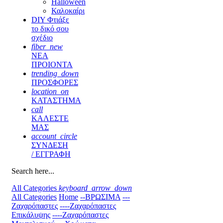
Halloween
Καλοκαίρι
DIY Φτιάξε
το δικό σου
σχέδιο
fiber_new
ΝΕΑ
ΠΡΟΙΟΝΤΑ
trending_down
ΠΡΟΣΦΟΡΕΣ
location_on
ΚΑΤΑΣΤΗΜΑ
call
ΚΑΛΕΣΤΕ
ΜΑΣ
account_circle
ΣΥΝΔΕΣΗ
/ ΕΓΓΡΑΦΗ
Search here...
All Categories
keyboard_arrow_down
All Categories
Home
--ΒΡΩΣΙΜΑ
---
Ζαχαρόπαστες
----Ζαχαρόπαστες
Επικάλυψης
----Ζαχαρόπαστες