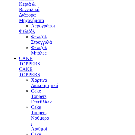
Κεριά &
Βεγγαλικά
Διάφορα
Μηχανήματα
Αερογράφοι
Φελιζόλ
Φελιζόλ
Στρογγυλά
Φελιζόλ
Μπάλες
CAKE
TOPPERS
CAKE
TOPPERS
Χάρτινα
Διακοσμητικά
Cake
Toppers
Γενεθλίων
Cake
Toppers
Νούμερα
/
Αριθμοί
Cake