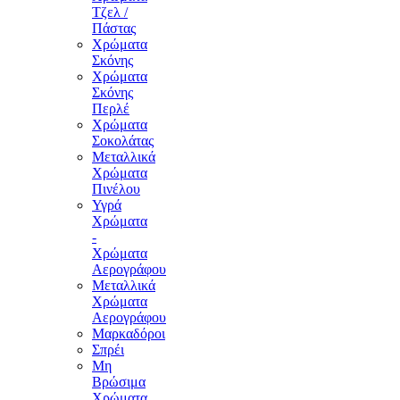
Τζελ /
Πάστας
Χρώματα
Σκόνης
Χρώματα
Σκόνης
Περλέ
Χρώματα
Σοκολάτας
Μεταλλικά
Χρώματα
Πινέλου
Υγρά
Χρώματα
-
Χρώματα
Αερογράφου
Μεταλλικά
Χρώματα
Αερογράφου
Μαρκαδόροι
Σπρέι
Μη
Βρώσιμα
Χρώματα