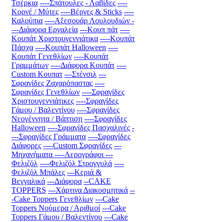
Τσέρκια
----Σπάτουλες - Λαβίδες
----
Κορνέ / Μύτες
----Βέργες & Sticks
----
Καλούπια
----Αξεσουάρ Λουλουδιών
-
---Διάφορα Εργαλεία
---Κουπ πάτ
----
Κουπάτ Χριστουγεννιάτικα
----Κουπάτ
Πάσχα
----Κουπάτ Halloween
----
Κουπάτ Γενεθλίων
----Κουπάτ
Γραμμάτων
----Διάφορα Κουπάτ
----
Custom Κουπατ
---Στένσιλ
---
Σφραγίδες Ζαχαρόπαστας
----
Σφραγίδες Γενεθλίων
----Σφραγίδες
Χριστουγεννιάτικες
----Σφραγίδες
Γάμου / Βαλεντίνου
----Σφραγίδες
Νεογέννητα / Βάπτιση
----Σφραγίδες
Halloween
----Σφραγίδες Πασχαλινές
-
---Σφραγίδες Γράμματα
----Σφραγίδες
Διάφορες
----Custom Σφραγίδες
---
Μηχανήματα
----Αερογράφοι
---
Φελιζόλ
----Φελιζόλ Στρογγυλά
----
Φελιζόλ Μπάλες
---Κεριά &
Βεγγαλικά
---Διάφορα
--CAKE
TOPPERS
---Χάρτινα Διακοσμητικά
--
-Cake Toppers Γενεθλίων
---Cake
Toppers Νούμερα / Αριθμοί
---Cake
Toppers Γάμου / Βαλεντίνου
---Cake