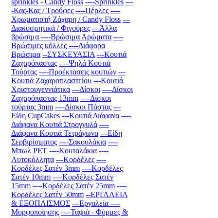
sprinkles - Candy Floss
----Sprinkles
---
-Κας-Κας / Τρούφες
----Πέρλες
----
Χρωματιστή Ζάχαρη / Candy Floss
---
Διακοσμητικά / Φιγούρες
---Άλλα
βρώσιμα
----Βρώσιμα Αρώματα
----
Βρώσιμες κόλλες
----Διάφορα
Βρώσιμα
--ΣΥΣΚΕΥΑΣΙΑ
---Κουτιά
Ζαχαρόπαστας
----Ψηλά Κουτιά
Τούρτας
----Προέκτασεις κουτιών
---
Κουτιά Ζαχαροπλαστείου
---Κουτιά
Χριστουγεννιάτικα
---Δίσκοι
----Δίσκοι
Ζαχαρόπαστας 13mm
----Δίσκοι
τούρτας 3mm
----Δίσκοι Πάστας
---
Είδη CupCakes
---Κουτιά Διάφανα
----
Διάφανα Κουτιά Στρογγυλά
----
Διάφανα Κουτιά Τετράγωνα
---Είδη
Σερβιρίσματος
----Σακουλάκια
----
Μπωλ PET
----Κουταλάκια
----
Αυτοκόλλητα
---Κορδέλες
----
Κορδέλες Σατέν 3mm
----Κορδέλες
Σατέν 10mm
----Κορδέλες Σατέν
15mm
----Κορδέλες Σατέν 25mm
----
Κορδέλες Σατέν 50mm
--ΕΡΓΑΛΕΙΑ
& ΕΞΟΠΛΙΣΜΟΣ
---Εργαλεία
----
Μορφοποίησης
----Ταψιά - Φόρμες &