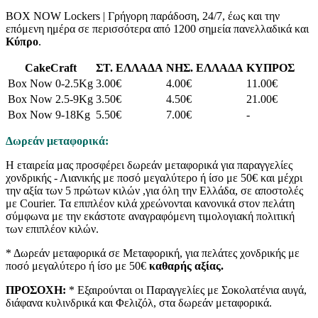
BOX NOW Lockers | Γρήγορη παράδοση, 24/7, έως και την
επόμενη ημέρα σε περισσότερα από 1200 σημεία πανελλαδικά και
Κύπρο
.
CakeCraft
ΣΤ. ΕΛΛΑΔΑ
ΝΗΣ. ΕΛΛΑΔΑ
ΚΥΠΡΟΣ
Box Now 0-2.5Kg
3.00€
4.00€
11.00€
Box Now 2.5-9Kg
3.50€
4.50€
21.00€
Box Now 9-18Kg
5.50€
7.00€
-
Δωρεάν μεταφορικά:
Η εταιρεία μας προσφέρει δωρεάν μεταφορικά για παραγγελίες
χονδρικής - Λιανικής με ποσό μεγαλύτερο ή ίσο με 50€ και μέχρι
την αξία των 5 πρώτων κιλών ,για όλη την Ελλάδα, σε αποστολές
με Courier. Τα επιπλέον κιλά χρεώνονται κανονικά στον πελάτη
σύμφωνα με την εκάστοτε αναγραφόμενη τιμολογιακή πολιτική
των επιπλέον κιλών.
* Δωρεάν μεταφορικά σε Μεταφορική, για πελάτες χονδρικής με
ποσό μεγαλύτερο ή ίσο με 50€
καθαρής αξίας.
ΠΡΟΣΟΧΗ:
* Εξαιρούνται οι Παραγγελίες με Σοκολατένια αυγά,
διάφανα κυλινδρικά και Φελιζόλ, στα δωρεάν μεταφορικά.