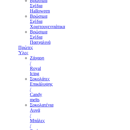
Βρώσιμα
Σχέδια
Halloween
Βρώσιμα
Σχέδια
Χριστουγεννιάτικα
Βρώσιμα
Σχέδια
Πασχαλινά
Πρώτες
Ύλες
Ζάχαρη
/
Royal
Icing
Σοκολάτες
Επικάλυψης
/
Candy
melts
Σοκολατένια
Αυγά
/
Μπάλες
/