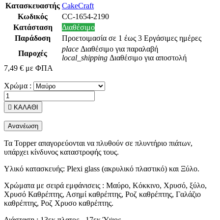
Κατασκευαστής
CakeCraft
Κωδικός
CC-1654-2190
Κατάσταση
Διαθέσιμο
Παράδοση
Προετοιμασία σε 1 έως 3 Εργάσιμες ημέρες
place
Διαθέσιμο για παραλαβή
Παροχές
local_shipping
Διαθέσιμο για αποστολή
7,49 €
με ΦΠΑ
Χρώμα :

ΚΑΛΑΘΙ
Τα Topper απαγορεύονται να πλυθούν σε πλυντήριο πιάτων,
υπάρχει κίνδυνος καταστροφής τους.
Υλικό κατασκευής: Plexi glass (ακρυλικό πλαστικό) και Ξύλο.
Χρώματα με σειρά εμφάνισεις : Μαύρο, Κόκκινο, Χρυσό, ξύλο,
Χρυσό Καθρέπτης, Ασημί καθρέπτης, Ροζ καθρέπτης, Γαλάζιο
καθρέπτης, Ροζ Χρυσο καθρέπτης.
Διάσταση : 13εκ πλατος - 17εκ Ύψος