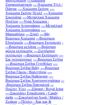
Μοντελισμού
---Χρώματα
Ζαχαροπλαστικής
----Χρώματα Τζελ /
Πάστας
----Χρώματα Σκόνης
----
Χρώματα Σκόνης Περλέ
----Χρώματα
Σοκολάτας
----Μεταλλικά Χρώματα
Πινέλου
----Υγρά Χρώματα -
Χρώματα Αερογράφου
----Μεταλλικά
Χρώματα Αερογράφου
----
Μαρκαδόροι
----Σπρέι
----Μη
Βρώσιμα Χρώματα
---Βρώσιμος
Εξοπλισμός
----Βρώσιμοι Εκτυπωτές
-
---Βρώσιμα μελάνια
----Βρώσιμα
φύλλα εκτύπωσης
----Συντήρηση
εκτυπωτών
---Βρώσιμη Εκτύπωση
----
Σας εκτυπώνουμε
----Βρώσιμα Σχέδια
----Βρώσιμα Σχέδια Γενεθλίων
----
Βρώσιμα Σχέδια Baby
----Βρώσιμα
Σχέδια Γάμου / Βαλεντίνου
----
Βρώσιμα Σχέδια Halloween
----
Βρώσιμα Σχέδια Χριστουγεννιάτικα
---
-Βρώσιμα Σχέδια Πασχαλινά
---
Πρώτες Ύλες
----Ζάχαρη / Royal Icing
----Σοκολάτες Επικάλυψης / Candy
melts
----Σοκολατένια Αυγά / Μπάλες /
Ζωάκια
---Πέρλες - Κας κας &