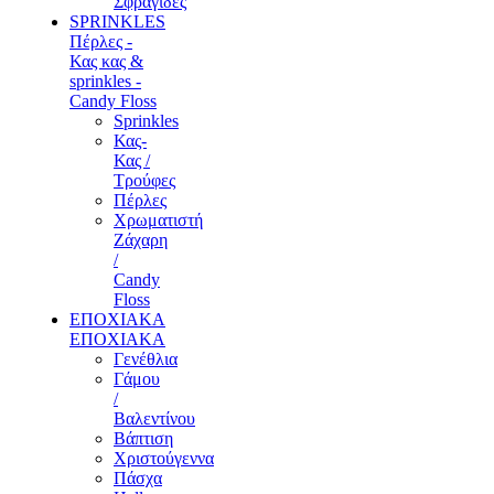
Σφραγίδες
SPRINKLES
Πέρλες -
Κας κας &
sprinkles -
Candy Floss
Sprinkles
Κας-
Κας /
Τρούφες
Πέρλες
Χρωματιστή
Ζάχαρη
/
Candy
Floss
ΕΠΟΧΙΑΚΑ
ΕΠΟΧΙΑΚΑ
Γενέθλια
Γάμου
/
Βαλεντίνου
Βάπτιση
Χριστούγεννα
Πάσχα