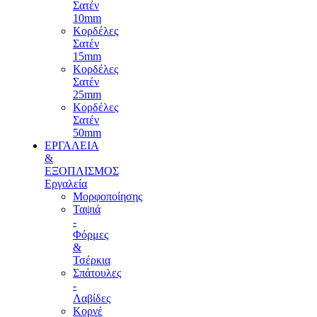
Σατέν
10mm
Κορδέλες
Σατέν
15mm
Κορδέλες
Σατέν
25mm
Κορδέλες
Σατέν
50mm
ΕΡΓΑΛΕΙΑ
&
ΕΞΟΠΛΙΣΜΟΣ
Εργαλεία
Μορφοποίησης
Ταψιά
-
Φόρμες
&
Τσέρκια
Σπάτουλες
-
Λαβίδες
Κορνέ