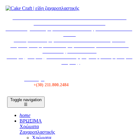
* ΕΚΤΑΚΤΩΣ * ΤΟ ΚΑΤΑΣΤΗΜΑ ΘΑ ΠΑΡΑΜΕΙΝΕΙ
ΚΛΕΙΣΤΟ ΣΤΙΣ 6-7 ΑΥΓΟΥΣΤΟΥ
Το κατάστημα θα παραμείνει κλειστό τα Σάββατα από 18/07 εως
29/08.
Η εταιρεία θα παραμείνει κλειστεί από 12/08 εως 30/08.
Δωρεάν μεταφορικά σε όλες τις αποστολές πάνω από 50€ *
Αποστολές με BOX NOW
Για τιμές χονδρικής, κάντε Σύνδεση ή δημιουργία λογαριασμού
χονδρικής.
Κατάστημα
Τηλ:
+(30) 211.800.2484
Toggle navigation
☰
home
ΒΡΩΣΙΜΑ
Χρώματα
Ζαχαροπλαστικής
Χρώματα