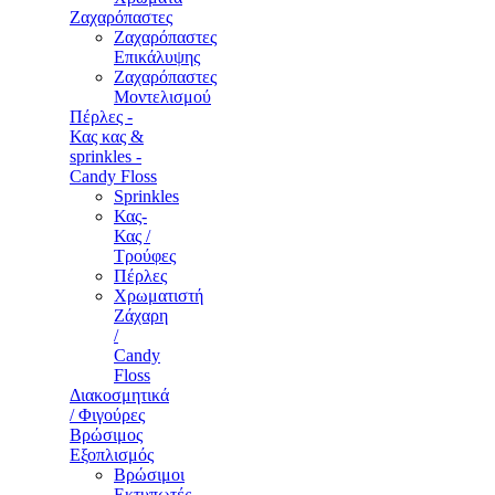
Ζαχαρόπαστες
Ζαχαρόπαστες
Επικάλυψης
Ζαχαρόπαστες
Μοντελισμού
Πέρλες -
Κας κας &
sprinkles -
Candy Floss
Sprinkles
Κας-
Κας /
Τρούφες
Πέρλες
Χρωματιστή
Ζάχαρη
/
Candy
Floss
Διακοσμητικά
/ Φιγούρες
Βρώσιμος
Εξοπλισμός
Βρώσιμοι
Εκτυπωτές