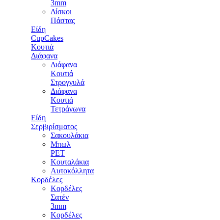
3mm
Δίσκοι
Πάστας
Είδη
CupCakes
Κουτιά
Διάφανα
Διάφανα
Κουτιά
Στρογγυλά
Διάφανα
Κουτιά
Τετράγωνα
Είδη
Σερβιρίσματος
Σακουλάκια
Μπωλ
PET
Κουταλάκια
Αυτοκόλλητα
Κορδέλες
Κορδέλες
Σατέν
3mm
Κορδέλες