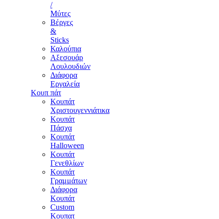
/
Μύτες
Βέργες
&
Sticks
Καλούπια
Αξεσουάρ
Λουλουδιών
Διάφορα
Εργαλεία
Κουπ πάτ
Κουπάτ
Χριστουγεννιάτικα
Κουπάτ
Πάσχα
Κουπάτ
Halloween
Κουπάτ
Γενεθλίων
Κουπάτ
Γραμμάτων
Διάφορα
Κουπάτ
Custom
Κουπατ