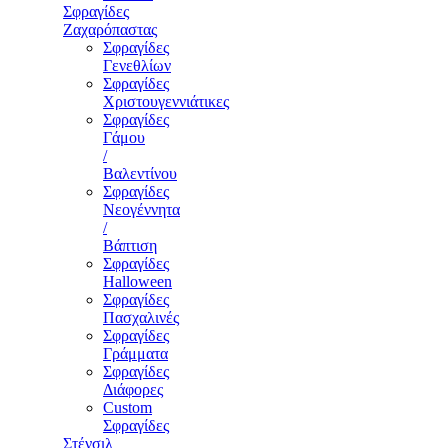
Σφραγίδες
Ζαχαρόπαστας
Σφραγίδες
Γενεθλίων
Σφραγίδες
Χριστουγεννιάτικες
Σφραγίδες
Γάμου
/
Βαλεντίνου
Σφραγίδες
Νεογέννητα
/
Βάπτιση
Σφραγίδες
Halloween
Σφραγίδες
Πασχαλινές
Σφραγίδες
Γράμματα
Σφραγίδες
Διάφορες
Custom
Σφραγίδες
Στένσιλ