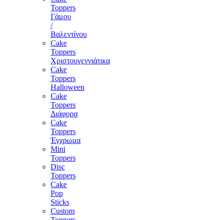
Toppers
Γάμου
/
Βαλεντίνου
Cake
Toppers
Χριστουγεννιάτικα
Cake
Toppers
Halloween
Cake
Toppers
Διάφορα
Cake
Toppers
Έγχρωμα
Mini
Toppers
Disc
Toppers
Cake
Pop
Sticks
Custom
Toppers