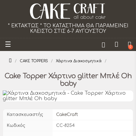
ΑΡΑΜΕΙΝΕΙ
Το κατάστημα θα παραμείνει κλειστό 
ΟΥ
από 18/07 εως 29/08.
Toggle
☰
0
navigation
CAKE TOPPERS
Χάρτινα Διακοσμητικά
Cake Topper Χάρτινο glitter Μπλέ Oh
baby
Κατασκευαστής
CakeCraft
Κωδικός
CC-8254