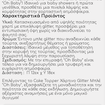
"Oh Baby"! Ιδανικό για baby showers ή πρώτα
γενέθλια, προσθέτει μια πινελιά λάμψης και
κομψότητας στην εορταστική ατμόσφαιρα.
Χαρακτηριστικά Προϊόντος
Υλικό:
Κατασκευασμένο από υψηλής ποιότητας
χαρτί με επικάλυψη glitter, προσφέρει μια
εντυπωσιακή όψη χωρίς να διακινδυνεύει το
φαγητό σας.
Χρώμα:
Έντονο μπλε glitter που αναδεικνύει κάθε
τούρτα, ανεξαρτήτως θέματος ή χρώματος.
Διαστάσεις:
Ιδανικό μέγεθος για τοποθέτηση
στην κορυφή της τούρτας, προσδίδοντας μια
ξεχωριστή λάμψη στην παρουσίαση.
Σχεδιασμός:
Με την επιγραφή "Oh Baby" είναι
τέλειο για να δημιουργήσει μια τρυφερή και
ευχάριστη ατμόσφαιρα.
Διάσταση :
Π 12εκ χ Υ 18εκ
Επιλέγοντας το Cake Topper Χάρτινο Glitter Μπλέ
"Oh Baby", εξασφαλίζετε τη μοναδικότητα και την
ποιότητα σε κάθε σας εκδήλωση. Δημιουργήστε
αξέχαστες αναμνήσεις με ένα μόνο μαγικό
άγγιγμα!