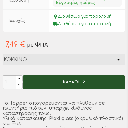
Παράδοση
Εργάσιμες ημέρες
place
Διαθέσιμο για παραλαβή
Παροχές
local_shipping
Διαθέσιμο για αποστολή
7,49 €
με ΦΠΑ
ΚΑΛΑΘΙ
Τα Topper απαγορεύονται να πλυθούν σε
πλυντήριο πιάτων, υπάρχει κίνδυνος
καταστροφής τους.
Υλικό κατασκευής: Plexi glass (ακρυλικό πλαστικό)
και Ξύλο.