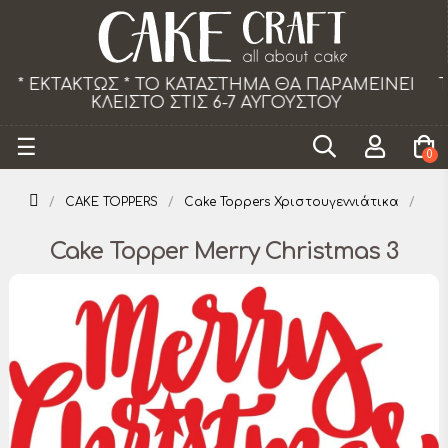
ΕΙ
Το κατάστημα θα παραμείνει κλειστό τα Σάββ
από 18/07 εως 29/08.
Toggle
☰
0
navigation
CAKE TOPPERS
Cake Toppers Χριστουγεννιάτικα
Cake Topper Merry Christmas 3