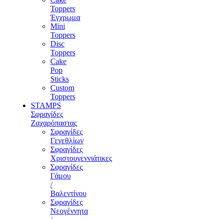
Toppers
Έγχρωμα
Mini
Toppers
Disc
Toppers
Cake
Pop
Sticks
Custom
Toppers
STAMPS
Σφραγίδες
Ζαχαρόπαστας
Σφραγίδες
Γενεθλίων
Σφραγίδες
Χριστουγεννιάτικες
Σφραγίδες
Γάμου
/
Βαλεντίνου
Σφραγίδες
Νεογέννητα