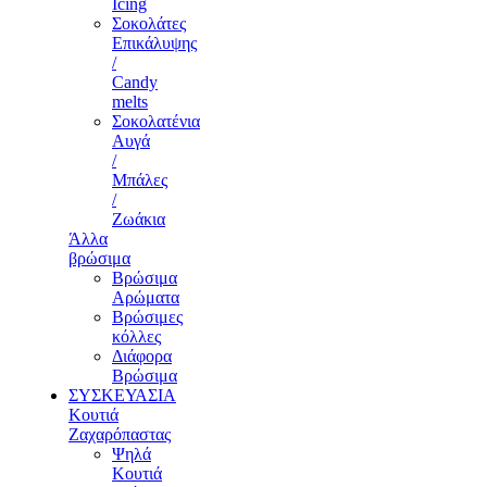
Icing
Σοκολάτες
Επικάλυψης
/
Candy
melts
Σοκολατένια
Αυγά
/
Μπάλες
/
Ζωάκια
Άλλα
βρώσιμα
Βρώσιμα
Αρώματα
Βρώσιμες
κόλλες
Διάφορα
Βρώσιμα
ΣΥΣΚΕΥΑΣΙΑ
Κουτιά
Ζαχαρόπαστας
Ψηλά
Κουτιά