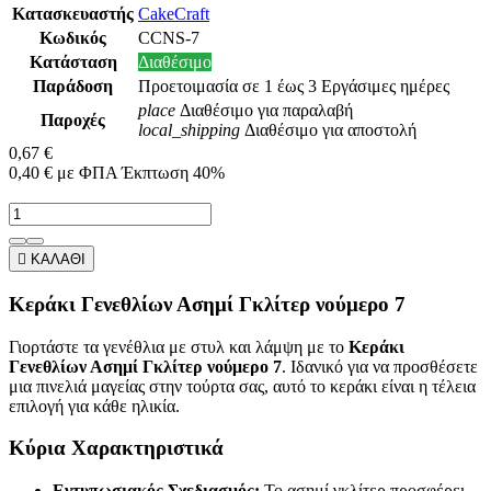
Κατασκευαστής
CakeCraft
Κωδικός
CCNS-7
Κατάσταση
Διαθέσιμο
Παράδοση
Προετοιμασία σε 1 έως 3 Εργάσιμες ημέρες
place
Διαθέσιμο για παραλαβή
Παροχές
local_shipping
Διαθέσιμο για αποστολή
0,67 €
0,40 €
με ΦΠΑ
Έκπτωση 40%

ΚΑΛΑΘΙ
Κεράκι Γενεθλίων Ασημί Γκλίτερ νούμερο 7
Γιορτάστε τα γενέθλια με στυλ και λάμψη με το
Κεράκι
Γενεθλίων Ασημί Γκλίτερ νούμερο 7
. Ιδανικό για να προσθέσετε
μια πινελιά μαγείας στην τούρτα σας, αυτό το κεράκι είναι η τέλεια
επιλογή για κάθε ηλικία.
Κύρια Χαρακτηριστικά
Εντυπωσιακός Σχεδιασμός:
Το ασημί γκλίτερ προσφέρει