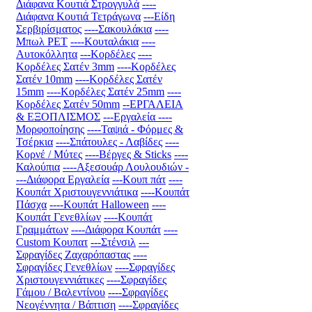
Διάφανα Κουτιά Στρογγυλά
----
Διάφανα Κουτιά Τετράγωνα
---Είδη
Σερβιρίσματος
----Σακουλάκια
----
Μπωλ PET
----Κουταλάκια
----
Αυτοκόλλητα
---Κορδέλες
----
Κορδέλες Σατέν 3mm
----Κορδέλες
Σατέν 10mm
----Κορδέλες Σατέν
15mm
----Κορδέλες Σατέν 25mm
----
Κορδέλες Σατέν 50mm
--ΕΡΓΑΛΕΙΑ
& ΕΞΟΠΛΙΣΜΟΣ
---Εργαλεία
----
Μορφοποίησης
----Ταψιά - Φόρμες &
Τσέρκια
----Σπάτουλες - Λαβίδες
----
Κορνέ / Μύτες
----Βέργες & Sticks
----
Καλούπια
----Αξεσουάρ Λουλουδιών
-
---Διάφορα Εργαλεία
---Κουπ πάτ
----
Κουπάτ Χριστουγεννιάτικα
----Κουπάτ
Πάσχα
----Κουπάτ Halloween
----
Κουπάτ Γενεθλίων
----Κουπάτ
Γραμμάτων
----Διάφορα Κουπάτ
----
Custom Κουπατ
---Στένσιλ
---
Σφραγίδες Ζαχαρόπαστας
----
Σφραγίδες Γενεθλίων
----Σφραγίδες
Χριστουγεννιάτικες
----Σφραγίδες
Γάμου / Βαλεντίνου
----Σφραγίδες
Νεογέννητα / Βάπτιση
----Σφραγίδες