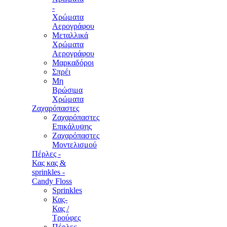
-
Χρώματα
Αερογράφου
Μεταλλικά
Χρώματα
Αερογράφου
Μαρκαδόροι
Σπρέι
Μη
Βρώσιμα
Χρώματα
Ζαχαρόπαστες
Ζαχαρόπαστες
Επικάλυψης
Ζαχαρόπαστες
Μοντελισμού
Πέρλες -
Κας κας &
sprinkles -
Candy Floss
Sprinkles
Κας-
Κας /
Τρούφες
Πέρλες