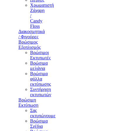
Χρωματιστή
Ζάχαρη
/
Candy
Floss
Διακοσμητικά
/ Φιγούρες
Βρώσιμος
Εξοπλισμός
Βρώσιμοι
Εκτυπωτές
Βρώσιμα
μελάνια
Βρώσιμα
φύλλα
εκτύπωσης
Συντήρηση
εκτυπωτών
Βρώσιμη
Εκτύπωση
Σας
εκτυπώνουμε
Βρώσιμα
Σχέδια