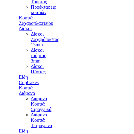
Τούρτας
Προέκτασεις
κουτιών
Κουτιά
Ζαχαροπλαστείου
Δίσκοι
Δίσκοι
Ζαχαρόπαστας
13mm
Δίσκοι
τούρτας
3mm
Δίσκοι
Πάστας
Είδη
CupCakes
Κουτιά
Διάφανα
Διάφανα
Κουτιά
Στρογγυλά
Διάφανα
Κουτιά
Τετράγωνα
Είδη