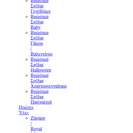
Βρώσιμα
Σχέδια
Γενεθλίων
Βρώσιμα
Σχέδια
Baby
Βρώσιμα
Σχέδια
Γάμου
/
Βαλεντίνου
Βρώσιμα
Σχέδια
Halloween
Βρώσιμα
Σχέδια
Χριστουγεννιάτικα
Βρώσιμα
Σχέδια
Πασχαλινά
Πρώτες
Ύλες
Ζάχαρη
/
Royal