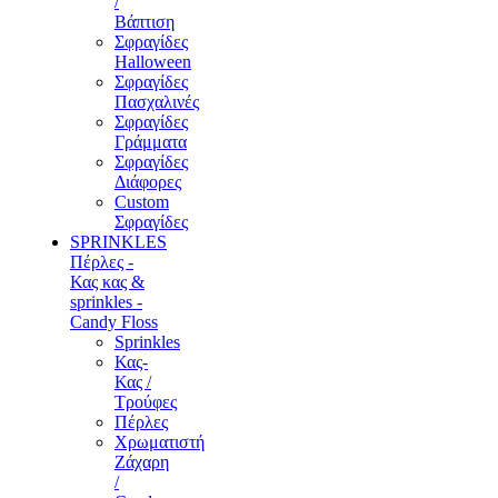
/
Βάπτιση
Σφραγίδες
Halloween
Σφραγίδες
Πασχαλινές
Σφραγίδες
Γράμματα
Σφραγίδες
Διάφορες
Custom
Σφραγίδες
SPRINKLES
Πέρλες -
Κας κας &
sprinkles -
Candy Floss
Sprinkles
Κας-
Κας /
Τρούφες
Πέρλες
Χρωματιστή
Ζάχαρη
/