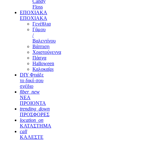
Candy
Floss
ΕΠΟΧΙΑΚΑ
ΕΠΟΧΙΑΚΑ
Γενέθλια
Γάμου
/
Βαλεντίνου
Βάπτιση
Χριστούγεννα
Πάσχα
Halloween
Καλοκαίρι
DIY Φτιάξε
το δικό σου
σχέδιο
fiber_new
ΝΕΑ
ΠΡΟΙΟΝΤΑ
trending_down
ΠΡΟΣΦΟΡΕΣ
location_on
ΚΑΤΑΣΤΗΜΑ
call
ΚΑΛΕΣΤΕ