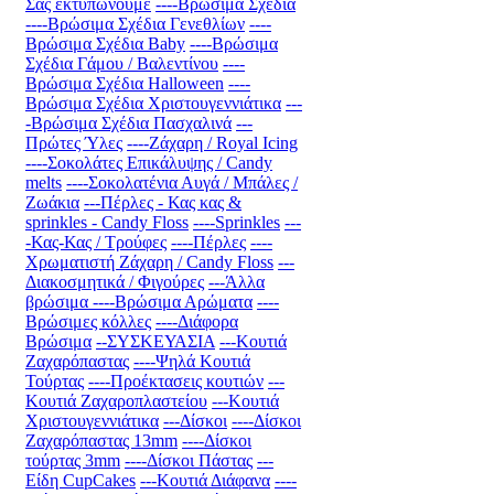
Σας εκτυπώνουμε
----Βρώσιμα Σχέδια
----Βρώσιμα Σχέδια Γενεθλίων
----
Βρώσιμα Σχέδια Baby
----Βρώσιμα
Σχέδια Γάμου / Βαλεντίνου
----
Βρώσιμα Σχέδια Halloween
----
Βρώσιμα Σχέδια Χριστουγεννιάτικα
---
-Βρώσιμα Σχέδια Πασχαλινά
---
Πρώτες Ύλες
----Ζάχαρη / Royal Icing
----Σοκολάτες Επικάλυψης / Candy
melts
----Σοκολατένια Αυγά / Μπάλες /
Ζωάκια
---Πέρλες - Κας κας &
sprinkles - Candy Floss
----Sprinkles
---
-Κας-Κας / Τρούφες
----Πέρλες
----
Χρωματιστή Ζάχαρη / Candy Floss
---
Διακοσμητικά / Φιγούρες
---Άλλα
βρώσιμα
----Βρώσιμα Αρώματα
----
Βρώσιμες κόλλες
----Διάφορα
Βρώσιμα
--ΣΥΣΚΕΥΑΣΙΑ
---Κουτιά
Ζαχαρόπαστας
----Ψηλά Κουτιά
Τούρτας
----Προέκτασεις κουτιών
---
Κουτιά Ζαχαροπλαστείου
---Κουτιά
Χριστουγεννιάτικα
---Δίσκοι
----Δίσκοι
Ζαχαρόπαστας 13mm
----Δίσκοι
τούρτας 3mm
----Δίσκοι Πάστας
---
Είδη CupCakes
---Κουτιά Διάφανα
----