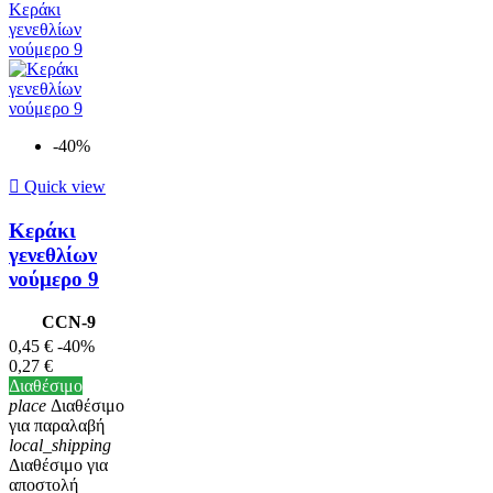
-40%

Quick view
Κεράκι
γενεθλίων
νούμερο 9
CCN-9
0,45 €
-40%
0,27 €
Διαθέσιμο
place
Διαθέσιμο
για παραλαβή
local_shipping
Διαθέσιμο για
αποστολή