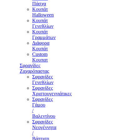
Πάσχα
Κουπάτ
Halloween
Κουπάτ
Γενεθλίων
Κουπάτ
Γραμμάτων
Διάφορα
Κουπάτ
Custom
Κουπατ
Σφραγίδες
Ζαχαρόπαστας
Σφραγίδες
Γενεθλίων
Σφραγίδες
Χριστουγεννιάτικες
Σφραγίδες
Γάμου
/
Βαλεντίνου
Σφραγίδες
Νεογέννητα
/
Βάπτιση