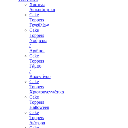
Χάρτινα
Διακοσμητικά
Cake
Toppers
Γενεθλίων
Cake
Toppers
Νούμερα
/
Αριθμοί
Cake
Toppers
Γάμου
/
Βαλεντίνου
Cake
Toppers
Χριστουγεννιάτικα
Cake
Toppers
Halloween
Cake
Toppers
Διάφορα
Cake