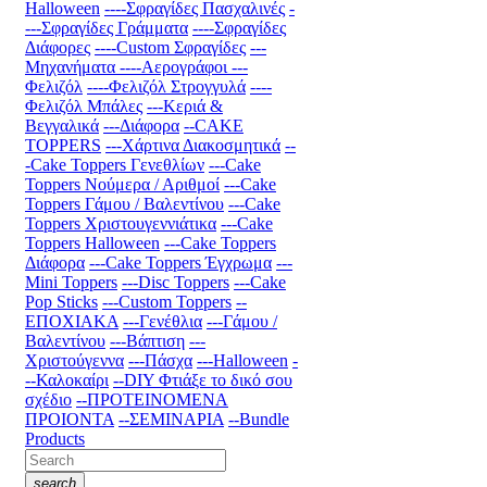
Halloween
----Σφραγίδες Πασχαλινές
-
---Σφραγίδες Γράμματα
----Σφραγίδες
Διάφορες
----Custom Σφραγίδες
---
Μηχανήματα
----Αερογράφοι
---
Φελιζόλ
----Φελιζόλ Στρογγυλά
----
Φελιζόλ Μπάλες
---Κεριά &
Βεγγαλικά
---Διάφορα
--CAKE
TOPPERS
---Χάρτινα Διακοσμητικά
--
-Cake Toppers Γενεθλίων
---Cake
Toppers Νούμερα / Αριθμοί
---Cake
Toppers Γάμου / Βαλεντίνου
---Cake
Toppers Χριστουγεννιάτικα
---Cake
Toppers Halloween
---Cake Toppers
Διάφορα
---Cake Toppers Έγχρωμα
---
Mini Toppers
---Disc Toppers
---Cake
Pop Sticks
---Custom Toppers
--
ΕΠΟΧΙΑΚΑ
---Γενέθλια
---Γάμου /
Βαλεντίνου
---Βάπτιση
---
Χριστούγεννα
---Πάσχα
---Halloween
-
--Καλοκαίρι
--DIY Φτιάξε το δικό σου
σχέδιο
--ΠΡΟΤΕΙΝΟΜΕΝΑ
ΠΡΟΙΟΝΤΑ
--ΣΕΜΙΝΑΡΙΑ
--Bundle
Products
search