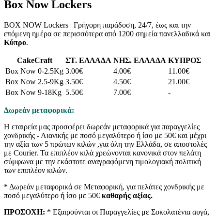
Box Now Lockers
BOX NOW Lockers | Γρήγορη παράδοση, 24/7, έως και την
επόμενη ημέρα σε περισσότερα από 1200 σημεία πανελλαδικά και
Κύπρο
.
CakeCraft
ΣΤ. ΕΛΛΑΔΑ
ΝΗΣ. ΕΛΛΑΔΑ
ΚΥΠΡΟΣ
Box Now 0-2.5Kg
3.00€
4.00€
11.00€
Box Now 2.5-9Kg
3.50€
4.50€
21.00€
Box Now 9-18Kg
5.50€
7.00€
-
Δωρεάν μεταφορικά:
Η εταιρεία μας προσφέρει δωρεάν μεταφορικά για παραγγελίες
χονδρικής - Λιανικής με ποσό μεγαλύτερο ή ίσο με 50€ και μέχρι
την αξία των 5 πρώτων κιλών ,για όλη την Ελλάδα, σε αποστολές
με Courier. Τα επιπλέον κιλά χρεώνονται κανονικά στον πελάτη
σύμφωνα με την εκάστοτε αναγραφόμενη τιμολογιακή πολιτική
των επιπλέον κιλών.
* Δωρεάν μεταφορικά σε Μεταφορική, για πελάτες χονδρικής με
ποσό μεγαλύτερο ή ίσο με 50€
καθαρής αξίας.
ΠΡΟΣΟΧΗ:
* Εξαιρούνται οι Παραγγελίες με Σοκολατένια αυγά,