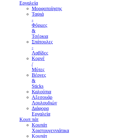
Εργαλεία
Μορφοποίησης
Ταψιά
-
Φόρμες
&
Τσέρκια
Σπάτουλες
-
Λαβίδες
Κορνέ
/
Μύτες
Βέργες
&
Sticks
Καλούπια
Αξεσουάρ
Λουλουδιών
Διάφορα
Εργαλεία
Κουπ πάτ
Κουπάτ
Χριστουγεννιάτικα
Κουπάτ