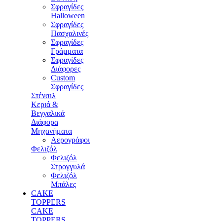
Σφραγίδες
Halloween
Σφραγίδες
Πασχαλινές
Σφραγίδες
Γράμματα
Σφραγίδες
Διάφορες
Custom
Σφραγίδες
Στένσιλ
Κεριά &
Βεγγαλικά
Διάφορα
Μηχανήματα
Αερογράφοι
Φελιζόλ
Φελιζόλ
Στρογγυλά
Φελιζόλ
Μπάλες
CAKE
TOPPERS
CAKE
TOPPERS