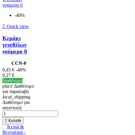
-40%

Quick view
Κεράκι
γενεθλίων
νούμερο 0
CCN-0
0,45 €
-40%
0,27 €
Διαθέσιμο
place
Διαθέσιμο
για παραλαβή
local_shipping
Διαθέσιμο για
αποστολή

Καλάθι