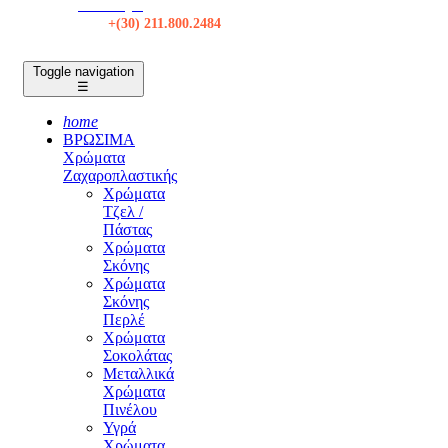
Κατάστημα
Τηλ:
+(30) 211.800.2484
Toggle navigation
☰
home
ΒΡΩΣΙΜΑ
Χρώματα
Ζαχαροπλαστικής
Χρώματα
Τζελ /
Πάστας
Χρώματα
Σκόνης
Χρώματα
Σκόνης
Περλέ
Χρώματα
Σοκολάτας
Μεταλλικά
Χρώματα
Πινέλου
Υγρά
Χρώματα