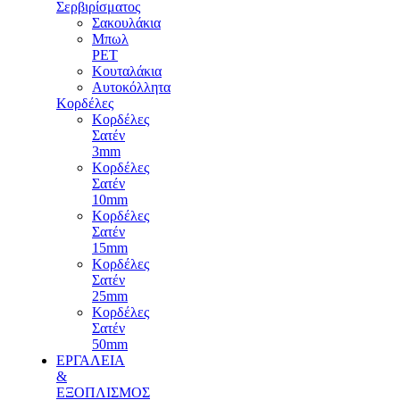
Σερβιρίσματος
Σακουλάκια
Μπωλ
PET
Κουταλάκια
Αυτοκόλλητα
Κορδέλες
Κορδέλες
Σατέν
3mm
Κορδέλες
Σατέν
10mm
Κορδέλες
Σατέν
15mm
Κορδέλες
Σατέν
25mm
Κορδέλες
Σατέν
50mm
ΕΡΓΑΛΕΙΑ
&
ΕΞΟΠΛΙΣΜΟΣ