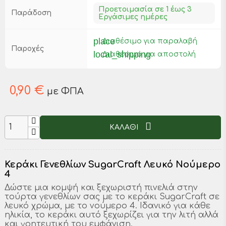
Προετοιμασία σε 1 έως 3
Παράδοση
Εργάσιμες ημέρες
place
Διαθέσιμο για παραλαβή
Παροχές
local_shipping
Διαθέσιμο για αποστολή
0,90 €
με ΦΠΑ
ΚΑΛΑΘΙ
Κεράκι Γενεθλίων SugarCraft Λευκό Νούμερο
4
Δώστε μια κομψή και ξεχωριστή πινελιά στην
τούρτα γενεθλίων σας με το κεράκι SugarCraft σε
λευκό χρώμα, με το νούμερο 4. Ιδανικό για κάθε
ηλικία, το κεράκι αυτό ξεχωρίζει για την λιτή αλλά
και γοητευτική του εμφάνιση.