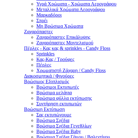
Υγρά Χρώματα - Χρώματα Αερογράφου
Μεταλλικά Χρώματα Αερογράφου
Μαρκαδόροι
Σπρέι
Μη Βρώσιμα Χρώματα
Ζαχαρόπαστες
Ζαχαρόπαστες Επικάλυψης
Ζαχαρόπαστες Μοντελισμού
Πέρλες - Κας κας & sprinkles - Candy Floss
Sprinkles
Κας-Κας / Τρούφες
Πέρλες
Χρωματιστή Ζάχαρη / Candy Floss
Διακοσμητικά / Φιγούρες
Βρώσιμος Εξοπλισμός
Βρώσιμοι Εκτυπωτές
Βρώσιμα μελάνια
Βρώσιμα φύλλα εκτύπωσης
Συντήρηση εκτυπωτών
Βρώσιμη Εκτύπωση
Σας εκτυπώνουμε
Βρώσιμα Σχέδια
Βρώσιμα Σχέδια Γενεθλίων
Βρώσιμα Σχέδια Baby
Βρώσιμα Σχέδια Γάμου / Βαλεντίνου