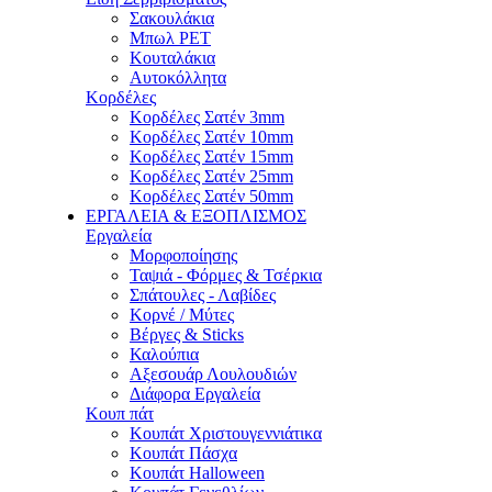
Σακουλάκια
Μπωλ PET
Κουταλάκια
Αυτοκόλλητα
Κορδέλες
Κορδέλες Σατέν 3mm
Κορδέλες Σατέν 10mm
Κορδέλες Σατέν 15mm
Κορδέλες Σατέν 25mm
Κορδέλες Σατέν 50mm
ΕΡΓΑΛΕΙΑ & ΕΞΟΠΛΙΣΜΟΣ
Εργαλεία
Μορφοποίησης
Ταψιά - Φόρμες & Τσέρκια
Σπάτουλες - Λαβίδες
Κορνέ / Μύτες
Βέργες & Sticks
Καλούπια
Αξεσουάρ Λουλουδιών
Διάφορα Εργαλεία
Κουπ πάτ
Κουπάτ Χριστουγεννιάτικα
Κουπάτ Πάσχα
Κουπάτ Halloween