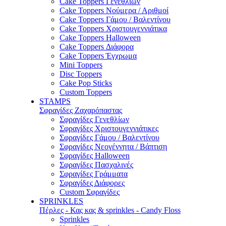
Cake Toppers Γενεθλίων
Cake Toppers Νούμερα / Αριθμοί
Cake Toppers Γάμου / Βαλεντίνου
Cake Toppers Χριστουγεννιάτικα
Cake Toppers Halloween
Cake Toppers Διάφορα
Cake Toppers Έγχρωμα
Mini Toppers
Disc Toppers
Cake Pop Sticks
Custom Toppers
STAMPS
Σφραγίδες Ζαχαρόπαστας
Σφραγίδες Γενεθλίων
Σφραγίδες Χριστουγεννιάτικες
Σφραγίδες Γάμου / Βαλεντίνου
Σφραγίδες Νεογέννητα / Βάπτιση
Σφραγίδες Halloween
Σφραγίδες Πασχαλινές
Σφραγίδες Γράμματα
Σφραγίδες Διάφορες
Custom Σφραγίδες
SPRINKLES
Πέρλες - Κας κας & sprinkles - Candy Floss
Sprinkles