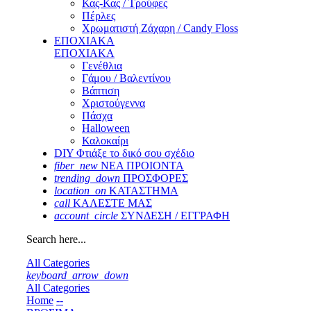
Κας-Κας / Τρούφες
Πέρλες
Χρωματιστή Ζάχαρη / Candy Floss
ΕΠΟΧΙΑΚΑ
ΕΠΟΧΙΑΚΑ
Γενέθλια
Γάμου / Βαλεντίνου
Βάπτιση
Χριστούγεννα
Πάσχα
Halloween
Καλοκαίρι
DIY Φτιάξε το δικό σου σχέδιο
fiber_new
ΝΕΑ ΠΡΟΙΟΝΤΑ
trending_down
ΠΡΟΣΦΟΡΕΣ
location_on
ΚΑΤΑΣΤΗΜΑ
call
ΚΑΛΕΣΤΕ ΜΑΣ
account_circle
ΣΥΝΔΕΣΗ / ΕΓΓΡΑΦΗ
Search here...
All Categories
keyboard_arrow_down
All Categories
Home
--