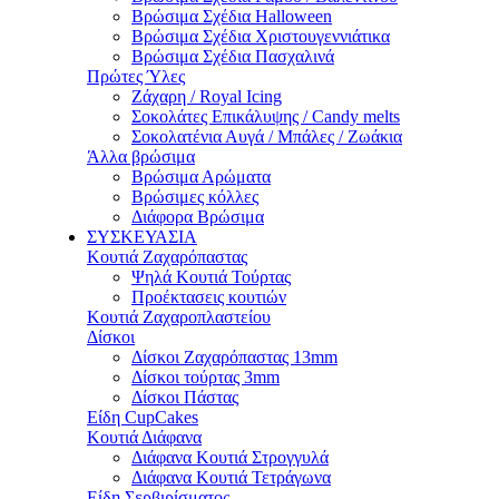
Βρώσιμα Σχέδια Halloween
Βρώσιμα Σχέδια Χριστουγεννιάτικα
Βρώσιμα Σχέδια Πασχαλινά
Πρώτες Ύλες
Ζάχαρη / Royal Icing
Σοκολάτες Επικάλυψης / Candy melts
Σοκολατένια Αυγά / Μπάλες / Ζωάκια
Άλλα βρώσιμα
Βρώσιμα Αρώματα
Βρώσιμες κόλλες
Διάφορα Βρώσιμα
ΣΥΣΚΕΥΑΣΙΑ
Κουτιά Ζαχαρόπαστας
Ψηλά Κουτιά Τούρτας
Προέκτασεις κουτιών
Κουτιά Ζαχαροπλαστείου
Δίσκοι
Δίσκοι Ζαχαρόπαστας 13mm
Δίσκοι τούρτας 3mm
Δίσκοι Πάστας
Είδη CupCakes
Κουτιά Διάφανα
Διάφανα Κουτιά Στρογγυλά
Διάφανα Κουτιά Τετράγωνα
Είδη Σερβιρίσματος