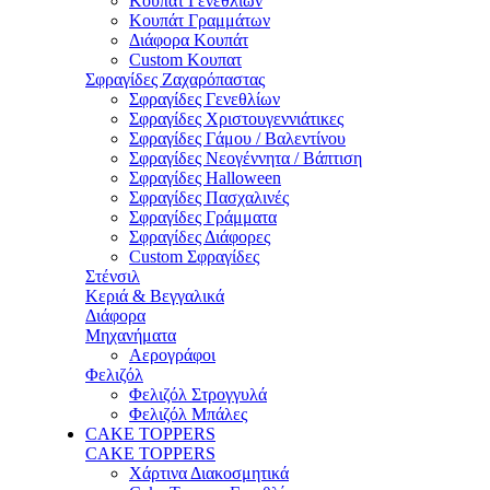
Κουπάτ Γενεθλίων
Κουπάτ Γραμμάτων
Διάφορα Κουπάτ
Custom Κουπατ
Σφραγίδες Ζαχαρόπαστας
Σφραγίδες Γενεθλίων
Σφραγίδες Χριστουγεννιάτικες
Σφραγίδες Γάμου / Βαλεντίνου
Σφραγίδες Νεογέννητα / Βάπτιση
Σφραγίδες Halloween
Σφραγίδες Πασχαλινές
Σφραγίδες Γράμματα
Σφραγίδες Διάφορες
Custom Σφραγίδες
Στένσιλ
Κεριά & Βεγγαλικά
Διάφορα
Μηχανήματα
Αερογράφοι
Φελιζόλ
Φελιζόλ Στρογγυλά
Φελιζόλ Μπάλες
CAKE TOPPERS
CAKE TOPPERS
Χάρτινα Διακοσμητικά