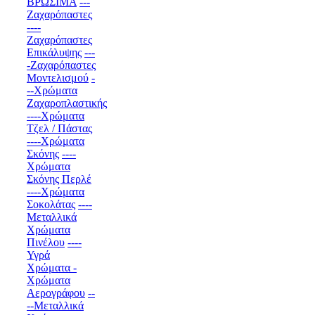
ΒΡΩΣΙΜΑ
---
Ζαχαρόπαστες
----
Ζαχαρόπαστες
Επικάλυψης
---
-Ζαχαρόπαστες
Μοντελισμού
-
--Χρώματα
Ζαχαροπλαστικής
----Χρώματα
Τζελ / Πάστας
----Χρώματα
Σκόνης
----
Χρώματα
Σκόνης Περλέ
----Χρώματα
Σοκολάτας
----
Μεταλλικά
Χρώματα
Πινέλου
----
Υγρά
Χρώματα -
Χρώματα
Αερογράφου
--
--Μεταλλικά