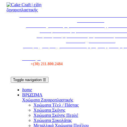
* ΕΚΤΑΚΤΩΣ * ΤΟ ΚΑΤΑΣΤΗΜΑ ΘΑ ΠΑΡΑΜΕΙΝΕΙ ΚΛ
ΑΥΓΟΥΣΤΟΥ
Το κατάστημα θα παραμείνει κλειστό τα Σάββατα από 1
Η εταιρεία θα παραμείνει κλειστεί από 12/08 εω
Δωρεάν μεταφορικά σε όλες τις αποστολές πάνω 
Αποστολές με BOX NOW
Για τιμές χονδρικής, κάντε Σύνδεση ή δημιουργία λογαρ
Κατάστημα
Τηλ:
+(30) 211.800.2484
Toggle navigation
☰
home
ΒΡΩΣΙΜΑ
Χρώματα Ζαχαροπλαστικής
Χρώματα Τζελ / Πάστας
Χρώματα Σκόνης
Χρώματα Σκόνης Περλέ
Χρώματα Σοκολάτας
Μεταλλικά Χρώματα Πινέλου