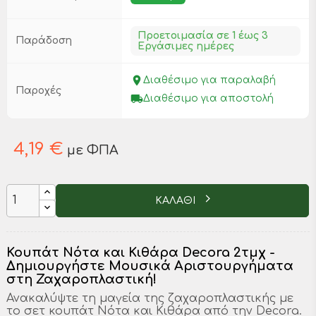
Προετοιμασία σε 1 έως 3
Παράδοση
Εργάσιμες ημέρες
place
Διαθέσιμο για παραλαβή
Παροχές
local_shipping
Διαθέσιμο για αποστολή
4,19 €
με ΦΠΑ
ΚΑΛΑΘΙ
Κουπάτ Νότα και Κιθάρα Decora 2τμχ -
Δημιουργήστε Μουσικά Αριστουργήματα
στη Ζαχαροπλαστική!
Ανακαλύψτε τη μαγεία της ζαχαροπλαστικής με
το σετ κουπάτ Νότα και Κιθάρα από την Decora.