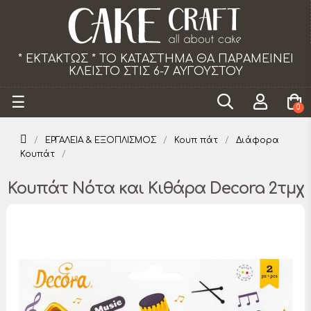
ΝΕΙ
Το κατάστημα θα παραμείνει κλειστό τα Σάβ
από 18/07 εως 29/08.
Toggle
☰
0
navigation
ΕΡΓΑΛΕΙΑ & ΕΞΟΠΛΙΣΜΟΣ
Κουπ πάτ
Διάφορα
Κουπάτ
Κουπάτ Νότα και Κιθάρα Decora 2τμχ