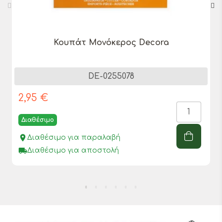
Κουπάτ Μονόκερος Decora
DE-0255078
2,95 €
Διαθέσιμο
place
Διαθέσιμο για παραλαβή
local_shipping
Διαθέσιμο για αποστολή