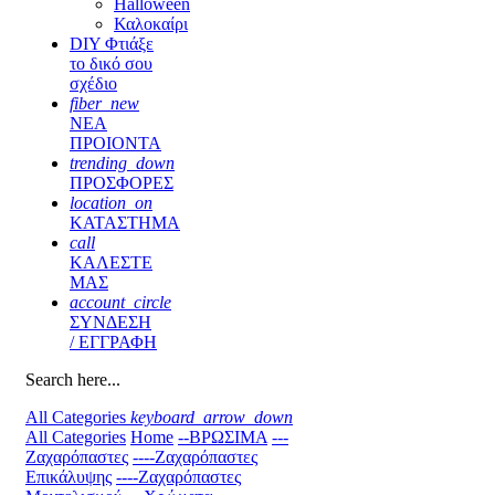
Halloween
Καλοκαίρι
DIY Φτιάξε
το δικό σου
σχέδιο
fiber_new
ΝΕΑ
ΠΡΟΙΟΝΤΑ
trending_down
ΠΡΟΣΦΟΡΕΣ
location_on
ΚΑΤΑΣΤΗΜΑ
call
ΚΑΛΕΣΤΕ
ΜΑΣ
account_circle
ΣΥΝΔΕΣΗ
/ ΕΓΓΡΑΦΗ
Search here...
All Categories
keyboard_arrow_down
All Categories
Home
--ΒΡΩΣΙΜΑ
---
Ζαχαρόπαστες
----Ζαχαρόπαστες
Επικάλυψης
----Ζαχαρόπαστες