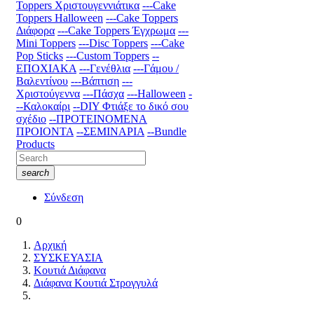
Toppers Χριστουγεννιάτικα
---Cake
Toppers Halloween
---Cake Toppers
Διάφορα
---Cake Toppers Έγχρωμα
---
Mini Toppers
---Disc Toppers
---Cake
Pop Sticks
---Custom Toppers
--
ΕΠΟΧΙΑΚΑ
---Γενέθλια
---Γάμου /
Βαλεντίνου
---Βάπτιση
---
Χριστούγεννα
---Πάσχα
---Halloween
-
--Καλοκαίρι
--DIY Φτιάξε το δικό σου
σχέδιο
--ΠΡΟΤΕΙΝΟΜΕΝΑ
ΠΡΟΙΟΝΤΑ
--ΣΕΜΙΝΑΡΙΑ
--Bundle
Products
search
Σύνδεση
0
Αρχική
ΣΥΣΚΕΥΑΣΙΑ
Κουτιά Διάφανα
Διάφανα Κουτιά Στρογγυλά