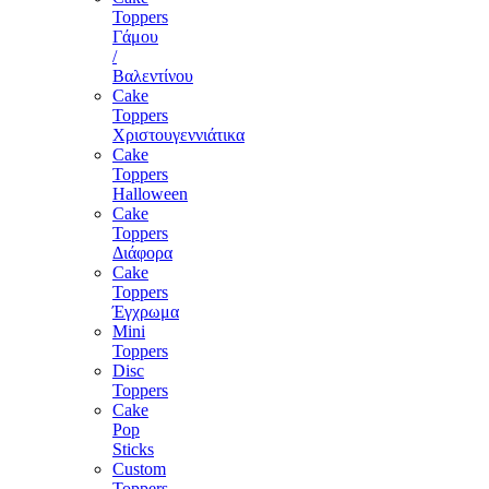
Toppers
Γάμου
/
Βαλεντίνου
Cake
Toppers
Χριστουγεννιάτικα
Cake
Toppers
Halloween
Cake
Toppers
Διάφορα
Cake
Toppers
Έγχρωμα
Mini
Toppers
Disc
Toppers
Cake
Pop
Sticks
Custom
Toppers