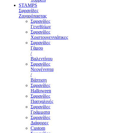
STAMPS
Σφραγίδες
Ζαχαρόπαστας
Σφραγίδες
Γενεθλίων
Σφραγίδες
Χριστουγεννιάτικες
Σφραγίδες
Γάμου
/
Βαλεντίνου
Σφραγίδες
Νεογέννητα
/
Βάπτιση
Σφραγίδες
Halloween
Σφραγίδες
Πασχαλινές
Σφραγίδες
Γράμματα
Σφραγίδες
Διάφορες
Custom