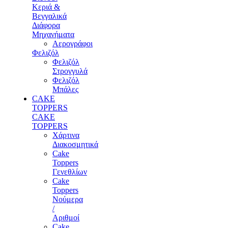
Κεριά &
Βεγγαλικά
Διάφορα
Μηχανήματα
Αερογράφοι
Φελιζόλ
Φελιζόλ
Στρογγυλά
Φελιζόλ
Μπάλες
CAKE
TOPPERS
CAKE
TOPPERS
Χάρτινα
Διακοσμητικά
Cake
Toppers
Γενεθλίων
Cake
Toppers
Νούμερα
/
Αριθμοί
Cake