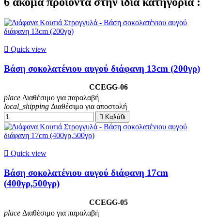
6 ακόμα προϊόντα στην ίδια κατηγορία :

Quick view
Βάση σοκολατένιου αυγού διάφανη 13cm (200γρ)
CCEGG-06
place
Διαθέσιμο για παραλαβή
local_shipping
Διαθέσιμο για αποστολή

Καλάθι

Quick view
Βάση σοκολατένιου αυγού διάφανη 17cm
(400γρ,500γρ)
CCEGG-05
place
Διαθέσιμο για παραλαβή