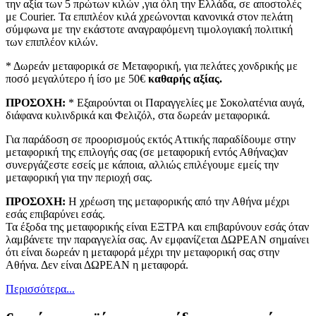
την αξία των 5 πρώτων κιλών ,για όλη την Ελλάδα, σε αποστολές
με Courier. Τα επιπλέον κιλά χρεώνονται κανονικά στον πελάτη
σύμφωνα με την εκάστοτε αναγραφόμενη τιμολογιακή πολιτική
των επιπλέον κιλών.
* Δωρεάν μεταφορικά σε Μεταφορική, για πελάτες χονδρικής με
ποσό μεγαλύτερο ή ίσο με 50€
καθαρής αξίας.
ΠΡΟΣΟΧΗ:
* Εξαιρούνται οι Παραγγελίες με Σοκολατένια αυγά,
διάφανα κυλινδρικά και Φελιζόλ, στα δωρεάν μεταφορικά.
Για παράδοση σε προορισμούς εκτός Αττικής παραδίδουμε στην
μεταφορική της επιλογής σας (σε μεταφορική εντός Αθήνας)αν
συνεργάζεστε εσείς με κάποια, αλλιώς επιλέγουμε εμείς την
μεταφορική για την περιοχή σας.
ΠΡΟΣΟΧΗ:
Η χρέωση της μεταφορικής από την Αθήνα μέχρι
εσάς επιβαρύνει εσάς.
Τα έξοδα της μεταφορικής είναι ΕΞΤΡΑ και επιβαρύνουν εσάς όταν
λαμβάνετε την παραγγελία σας. Αν εμφανίζεται ΔΩΡΕΑΝ σημαίνει
ότι είναι δωρεάν η μεταφορά μέχρι την μεταφορική σας στην
Αθήνα. Δεν είναι ΔΩΡΕΑΝ η μεταφορά.
Περισσότερα...