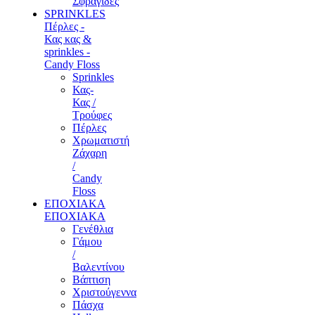
Σφραγίδες
SPRINKLES
Πέρλες -
Κας κας &
sprinkles -
Candy Floss
Sprinkles
Κας-
Κας /
Τρούφες
Πέρλες
Χρωματιστή
Ζάχαρη
/
Candy
Floss
ΕΠΟΧΙΑΚΑ
ΕΠΟΧΙΑΚΑ
Γενέθλια
Γάμου
/
Βαλεντίνου
Βάπτιση
Χριστούγεννα
Πάσχα