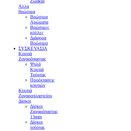
Ζωάκια
Άλλα
βρώσιμα
Βρώσιμα
Αρώματα
Βρώσιμες
κόλλες
Διάφορα
Βρώσιμα
ΣΥΣΚΕΥΑΣΙΑ
Κουτιά
Ζαχαρόπαστας
Ψηλά
Κουτιά
Τούρτας
Προέκτασεις
κουτιών
Κουτιά
Ζαχαροπλαστείου
Δίσκοι
Δίσκοι
Ζαχαρόπαστας
13mm
Δίσκοι
τούρτας