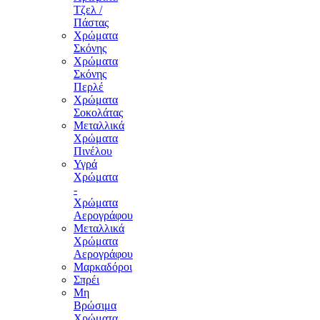
Τζελ /
Πάστας
Χρώματα
Σκόνης
Χρώματα
Σκόνης
Περλέ
Χρώματα
Σοκολάτας
Μεταλλικά
Χρώματα
Πινέλου
Υγρά
Χρώματα
-
Χρώματα
Αερογράφου
Μεταλλικά
Χρώματα
Αερογράφου
Μαρκαδόροι
Σπρέι
Μη
Βρώσιμα
Χρώματα