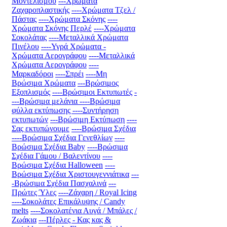
Μοντελισμού
---Χρώματα
Ζαχαροπλαστικής
----Χρώματα Τζελ /
Πάστας
----Χρώματα Σκόνης
----
Χρώματα Σκόνης Περλέ
----Χρώματα
Σοκολάτας
----Μεταλλικά Χρώματα
Πινέλου
----Υγρά Χρώματα -
Χρώματα Αερογράφου
----Μεταλλικά
Χρώματα Αερογράφου
----
Μαρκαδόροι
----Σπρέι
----Μη
Βρώσιμα Χρώματα
---Βρώσιμος
Εξοπλισμός
----Βρώσιμοι Εκτυπωτές
-
---Βρώσιμα μελάνια
----Βρώσιμα
φύλλα εκτύπωσης
----Συντήρηση
εκτυπωτών
---Βρώσιμη Εκτύπωση
----
Σας εκτυπώνουμε
----Βρώσιμα Σχέδια
----Βρώσιμα Σχέδια Γενεθλίων
----
Βρώσιμα Σχέδια Baby
----Βρώσιμα
Σχέδια Γάμου / Βαλεντίνου
----
Βρώσιμα Σχέδια Halloween
----
Βρώσιμα Σχέδια Χριστουγεννιάτικα
---
-Βρώσιμα Σχέδια Πασχαλινά
---
Πρώτες Ύλες
----Ζάχαρη / Royal Icing
----Σοκολάτες Επικάλυψης / Candy
melts
----Σοκολατένια Αυγά / Μπάλες /
Ζωάκια
---Πέρλες - Κας κας &