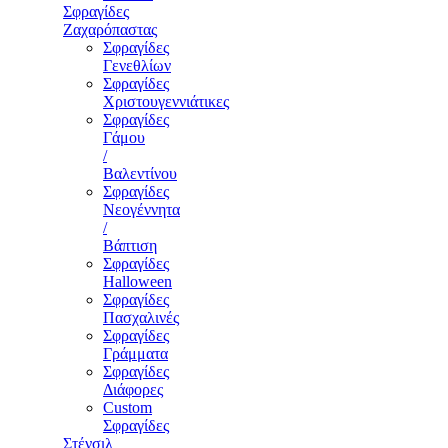
Σφραγίδες
Ζαχαρόπαστας
Σφραγίδες
Γενεθλίων
Σφραγίδες
Χριστουγεννιάτικες
Σφραγίδες
Γάμου
/
Βαλεντίνου
Σφραγίδες
Νεογέννητα
/
Βάπτιση
Σφραγίδες
Halloween
Σφραγίδες
Πασχαλινές
Σφραγίδες
Γράμματα
Σφραγίδες
Διάφορες
Custom
Σφραγίδες
Στένσιλ