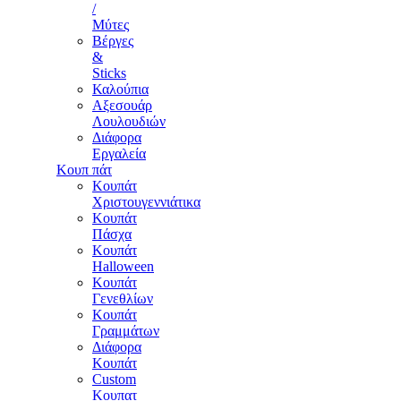
/
Μύτες
Βέργες
&
Sticks
Καλούπια
Αξεσουάρ
Λουλουδιών
Διάφορα
Εργαλεία
Κουπ πάτ
Κουπάτ
Χριστουγεννιάτικα
Κουπάτ
Πάσχα
Κουπάτ
Halloween
Κουπάτ
Γενεθλίων
Κουπάτ
Γραμμάτων
Διάφορα
Κουπάτ
Custom
Κουπατ