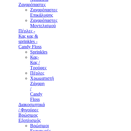
Ζαχαρόπαστες
Ζαχαρόπαστες
Επικάλυψης
Ζαχαρόπαστες
Μοντελισμού
Πέρλες -
Κας κας &
sprinkles -
Candy Floss
Sprinkles
Κας-
Κας /
Τρούφες
Πέρλες
Χρωματιστή
Ζάχαρη
/
Candy
Floss
Διακοσμητικά
/ Φιγούρες
Βρώσιμος
Εξοπλισμός
Βρώσιμοι
Εκτυπωτές