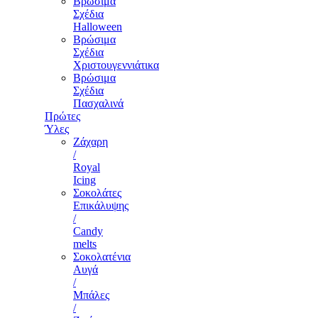
Βρώσιμα
Σχέδια
Halloween
Βρώσιμα
Σχέδια
Χριστουγεννιάτικα
Βρώσιμα
Σχέδια
Πασχαλινά
Πρώτες
Ύλες
Ζάχαρη
/
Royal
Icing
Σοκολάτες
Επικάλυψης
/
Candy
melts
Σοκολατένια
Αυγά
/
Μπάλες
/