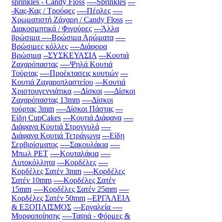
sprinkles - Candy Floss
----Sprinkles
---
-Κας-Κας / Τρούφες
----Πέρλες
----
Χρωματιστή Ζάχαρη / Candy Floss
---
Διακοσμητικά / Φιγούρες
---Άλλα
βρώσιμα
----Βρώσιμα Αρώματα
----
Βρώσιμες κόλλες
----Διάφορα
Βρώσιμα
--ΣΥΣΚΕΥΑΣΙΑ
---Κουτιά
Ζαχαρόπαστας
----Ψηλά Κουτιά
Τούρτας
----Προέκτασεις κουτιών
---
Κουτιά Ζαχαροπλαστείου
---Κουτιά
Χριστουγεννιάτικα
---Δίσκοι
----Δίσκοι
Ζαχαρόπαστας 13mm
----Δίσκοι
τούρτας 3mm
----Δίσκοι Πάστας
---
Είδη CupCakes
---Κουτιά Διάφανα
----
Διάφανα Κουτιά Στρογγυλά
----
Διάφανα Κουτιά Τετράγωνα
---Είδη
Σερβιρίσματος
----Σακουλάκια
----
Μπωλ PET
----Κουταλάκια
----
Αυτοκόλλητα
---Κορδέλες
----
Κορδέλες Σατέν 3mm
----Κορδέλες
Σατέν 10mm
----Κορδέλες Σατέν
15mm
----Κορδέλες Σατέν 25mm
----
Κορδέλες Σατέν 50mm
--ΕΡΓΑΛΕΙΑ
& ΕΞΟΠΛΙΣΜΟΣ
---Εργαλεία
----
Μορφοποίησης
----Ταψιά - Φόρμες &