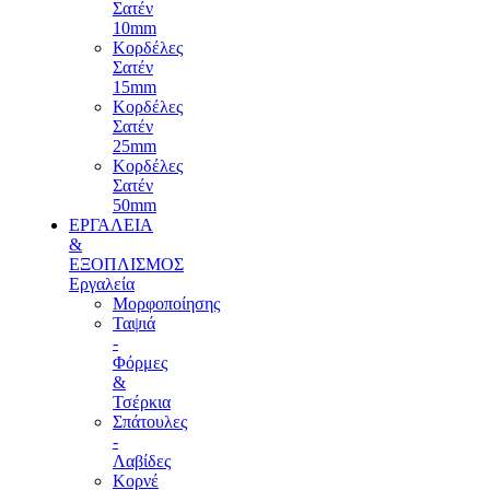
Σατέν
10mm
Κορδέλες
Σατέν
15mm
Κορδέλες
Σατέν
25mm
Κορδέλες
Σατέν
50mm
ΕΡΓΑΛΕΙΑ
&
ΕΞΟΠΛΙΣΜΟΣ
Εργαλεία
Μορφοποίησης
Ταψιά
-
Φόρμες
&
Τσέρκια
Σπάτουλες
-
Λαβίδες
Κορνέ