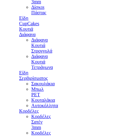
3mm
Δίσκοι
Πάστας
Είδη
CupCakes
Κουτιά
Διάφανα
Διάφανα
Κουτιά
Στρογγυλά
Διάφανα
Κουτιά
Τετράγωνα
Είδη
Σερβιρίσματος
Σακουλάκια
Μπωλ
PET
Κουταλάκια
Αυτοκόλλητα
Κορδέλες
Κορδέλες
Σατέν
3mm
Κορδέλες