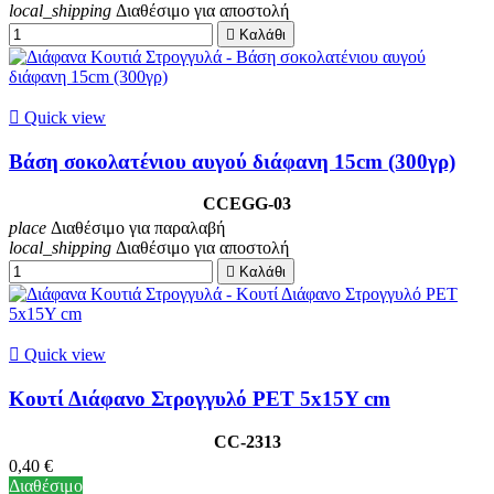
local_shipping
Διαθέσιμο για αποστολή

Καλάθι

Quick view
Βάση σοκολατένιου αυγού διάφανη 15cm (300γρ)
CCEGG-03
place
Διαθέσιμο για παραλαβή
local_shipping
Διαθέσιμο για αποστολή

Καλάθι

Quick view
Κουτί Διάφανο Στρογγυλό PET 5x15Y cm
CC-2313
0,40 €
Διαθέσιμο