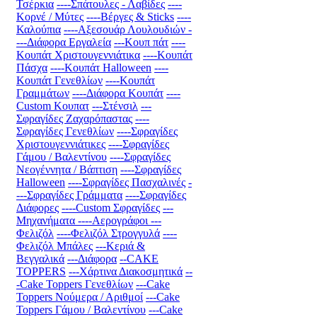
Τσέρκια
----Σπάτουλες - Λαβίδες
----
Κορνέ / Μύτες
----Βέργες & Sticks
----
Καλούπια
----Αξεσουάρ Λουλουδιών
-
---Διάφορα Εργαλεία
---Κουπ πάτ
----
Κουπάτ Χριστουγεννιάτικα
----Κουπάτ
Πάσχα
----Κουπάτ Halloween
----
Κουπάτ Γενεθλίων
----Κουπάτ
Γραμμάτων
----Διάφορα Κουπάτ
----
Custom Κουπατ
---Στένσιλ
---
Σφραγίδες Ζαχαρόπαστας
----
Σφραγίδες Γενεθλίων
----Σφραγίδες
Χριστουγεννιάτικες
----Σφραγίδες
Γάμου / Βαλεντίνου
----Σφραγίδες
Νεογέννητα / Βάπτιση
----Σφραγίδες
Halloween
----Σφραγίδες Πασχαλινές
-
---Σφραγίδες Γράμματα
----Σφραγίδες
Διάφορες
----Custom Σφραγίδες
---
Μηχανήματα
----Αερογράφοι
---
Φελιζόλ
----Φελιζόλ Στρογγυλά
----
Φελιζόλ Μπάλες
---Κεριά &
Βεγγαλικά
---Διάφορα
--CAKE
TOPPERS
---Χάρτινα Διακοσμητικά
--
-Cake Toppers Γενεθλίων
---Cake
Toppers Νούμερα / Αριθμοί
---Cake
Toppers Γάμου / Βαλεντίνου
---Cake