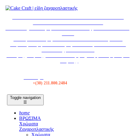
* ΕΚΤΑΚΤΩΣ * ΤΟ ΚΑΤΑΣΤΗΜΑ ΘΑ ΠΑΡΑΜΕΙΝΕΙ
ΚΛΕΙΣΤΟ ΣΤΙΣ 6-7 ΑΥΓΟΥΣΤΟΥ
Το κατάστημα θα παραμείνει κλειστό τα Σάββατα από 18/07 εως
29/08.
Η εταιρεία θα παραμείνει κλειστεί από 12/08 εως 30/08.
Δωρεάν μεταφορικά σε όλες τις αποστολές πάνω από 50€ *
Αποστολές με BOX NOW
Για τιμές χονδρικής, κάντε Σύνδεση ή δημιουργία λογαριασμού
χονδρικής.
Κατάστημα
Τηλ:
+(30) 211.800.2484
Toggle navigation
☰
home
ΒΡΩΣΙΜΑ
Χρώματα
Ζαχαροπλαστικής
Χρώματα