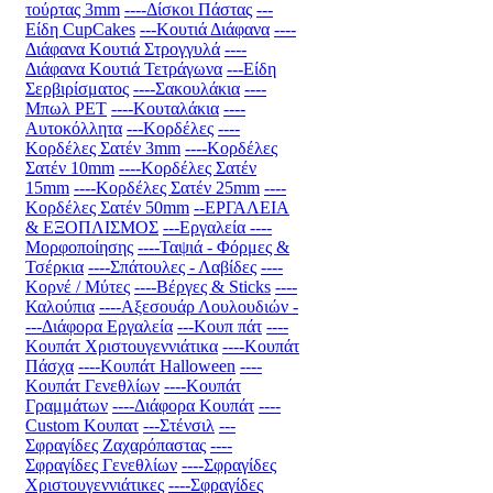
τούρτας 3mm
----Δίσκοι Πάστας
---
Είδη CupCakes
---Κουτιά Διάφανα
----
Διάφανα Κουτιά Στρογγυλά
----
Διάφανα Κουτιά Τετράγωνα
---Είδη
Σερβιρίσματος
----Σακουλάκια
----
Μπωλ PET
----Κουταλάκια
----
Αυτοκόλλητα
---Κορδέλες
----
Κορδέλες Σατέν 3mm
----Κορδέλες
Σατέν 10mm
----Κορδέλες Σατέν
15mm
----Κορδέλες Σατέν 25mm
----
Κορδέλες Σατέν 50mm
--ΕΡΓΑΛΕΙΑ
& ΕΞΟΠΛΙΣΜΟΣ
---Εργαλεία
----
Μορφοποίησης
----Ταψιά - Φόρμες &
Τσέρκια
----Σπάτουλες - Λαβίδες
----
Κορνέ / Μύτες
----Βέργες & Sticks
----
Καλούπια
----Αξεσουάρ Λουλουδιών
-
---Διάφορα Εργαλεία
---Κουπ πάτ
----
Κουπάτ Χριστουγεννιάτικα
----Κουπάτ
Πάσχα
----Κουπάτ Halloween
----
Κουπάτ Γενεθλίων
----Κουπάτ
Γραμμάτων
----Διάφορα Κουπάτ
----
Custom Κουπατ
---Στένσιλ
---
Σφραγίδες Ζαχαρόπαστας
----
Σφραγίδες Γενεθλίων
----Σφραγίδες
Χριστουγεννιάτικες
----Σφραγίδες