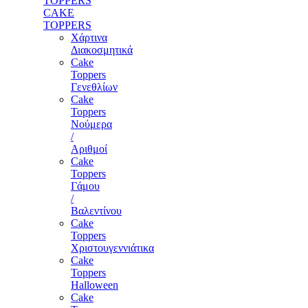
TOPPERS
CAKE
TOPPERS
Χάρτινα
Διακοσμητικά
Cake
Toppers
Γενεθλίων
Cake
Toppers
Νούμερα
/
Αριθμοί
Cake
Toppers
Γάμου
/
Βαλεντίνου
Cake
Toppers
Χριστουγεννιάτικα
Cake
Toppers
Halloween
Cake