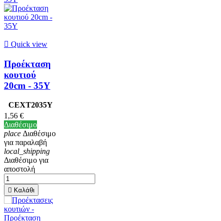

Quick view
Προέκταση
κουτιού
20cm - 35Υ
CEXT2035Y
1,56 €
Διαθέσιμο
place
Διαθέσιμο
για παραλαβή
local_shipping
Διαθέσιμο για
αποστολή

Καλάθι