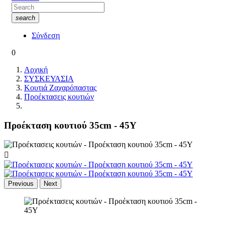
search
Σύνδεση
0
Αρχική
ΣΥΣΚΕΥΑΣΙΑ
Κουτιά Ζαχαρόπαστας
Προέκτασεις κουτιών
Προέκταση κουτιού 35cm - 45Υ

Previous
Next