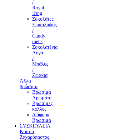
/
Royal
Icing
Σοκολάτες
Επικάλυψης
/
Candy
melts
Σοκολατένια
Αυγά
/
Μπάλες
/
Ζωάκια
Άλλα
βρώσιμα
Βρώσιμα
Αρώματα
Βρώσιμες
κόλλες
Διάφορα
Βρώσιμα
ΣΥΣΚΕΥΑΣΙΑ
Κουτιά
Ζαχαρόπαστας