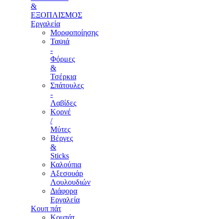
&
ΕΞΟΠΛΙΣΜΟΣ
Εργαλεία
Μορφοποίησης
Ταψιά
-
Φόρμες
&
Τσέρκια
Σπάτουλες
-
Λαβίδες
Κορνέ
/
Μύτες
Βέργες
&
Sticks
Καλούπια
Αξεσουάρ
Λουλουδιών
Διάφορα
Εργαλεία
Κουπ πάτ
Κουπάτ