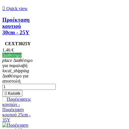

Quick view
Προέκταση
κουτιού
30cm - 25Υ
CEXT3025Y
1,46 €
Διαθέσιμο
place
Διαθέσιμο
για παραλαβή
local_shipping
Διαθέσιμο για
αποστολή

Καλάθι