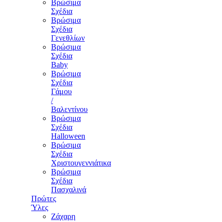
Βρώσιμα
Σχέδια
Βρώσιμα
Σχέδια
Γενεθλίων
Βρώσιμα
Σχέδια
Baby
Βρώσιμα
Σχέδια
Γάμου
/
Βαλεντίνου
Βρώσιμα
Σχέδια
Halloween
Βρώσιμα
Σχέδια
Χριστουγεννιάτικα
Βρώσιμα
Σχέδια
Πασχαλινά
Πρώτες
Ύλες
Ζάχαρη