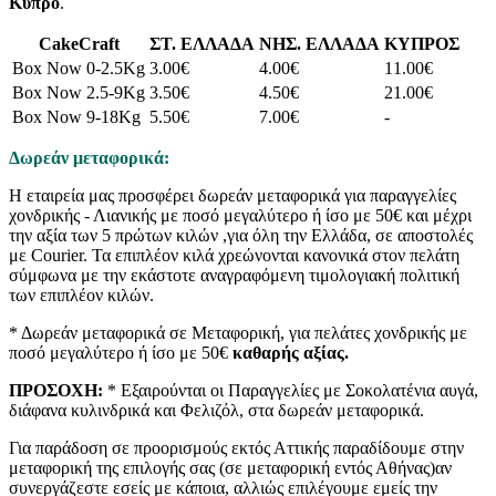
Κύπρο
.
CakeCraft
ΣΤ. ΕΛΛΑΔΑ
ΝΗΣ. ΕΛΛΑΔΑ
ΚΥΠΡΟΣ
Box Now 0-2.5Kg
3.00€
4.00€
11.00€
Box Now 2.5-9Kg
3.50€
4.50€
21.00€
Box Now 9-18Kg
5.50€
7.00€
-
Δωρεάν μεταφορικά:
Η εταιρεία μας προσφέρει δωρεάν μεταφορικά για παραγγελίες
χονδρικής - Λιανικής με ποσό μεγαλύτερο ή ίσο με 50€ και μέχρι
την αξία των 5 πρώτων κιλών ,για όλη την Ελλάδα, σε αποστολές
με Courier. Τα επιπλέον κιλά χρεώνονται κανονικά στον πελάτη
σύμφωνα με την εκάστοτε αναγραφόμενη τιμολογιακή πολιτική
των επιπλέον κιλών.
* Δωρεάν μεταφορικά σε Μεταφορική, για πελάτες χονδρικής με
ποσό μεγαλύτερο ή ίσο με 50€
καθαρής αξίας.
ΠΡΟΣΟΧΗ:
* Εξαιρούνται οι Παραγγελίες με Σοκολατένια αυγά,
διάφανα κυλινδρικά και Φελιζόλ, στα δωρεάν μεταφορικά.
Για παράδοση σε προορισμούς εκτός Αττικής παραδίδουμε στην
μεταφορική της επιλογής σας (σε μεταφορική εντός Αθήνας)αν
συνεργάζεστε εσείς με κάποια, αλλιώς επιλέγουμε εμείς την