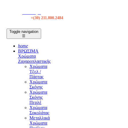
Κατάστημα
Τηλ:
+(30) 211.800.2484
Toggle navigation
☰
home
ΒΡΩΣΙΜΑ
Χρώματα
Ζαχαροπλαστικής
Χρώματα
Τζελ /
Πάστας
Χρώματα
Σκόνης
Χρώματα
Σκόνης
Περλέ
Χρώματα
Σοκολάτας
Μεταλλικά
Χρώματα