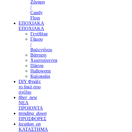
Ζάχαρη
/
Candy
Floss
ΕΠΟΧΙΑΚΑ
ΕΠΟΧΙΑΚΑ
Γενέθλια
Γάμου
/
Βαλεντίνου
Βάπτιση
Χριστούγεννα
Πάσχα
Halloween
Καλοκαίρι
DIY Φτιάξε
το δικό σου
σχέδιο
fiber_new
ΝΕΑ
ΠΡΟΙΟΝΤΑ
trending_down
ΠΡΟΣΦΟΡΕΣ
location_on
ΚΑΤΑΣΤΗΜΑ