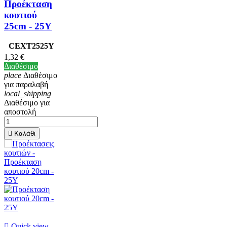
Προέκταση
κουτιού
25cm - 25Υ
CEXT2525Y
1,32 €
Διαθέσιμο
place
Διαθέσιμο
για παραλαβή
local_shipping
Διαθέσιμο για
αποστολή

Καλάθι

Quick view