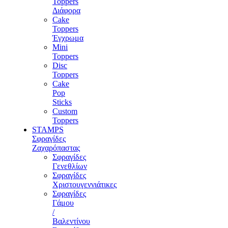
Toppers
Διάφορα
Cake
Toppers
Έγχρωμα
Mini
Toppers
Disc
Toppers
Cake
Pop
Sticks
Custom
Toppers
STAMPS
Σφραγίδες
Ζαχαρόπαστας
Σφραγίδες
Γενεθλίων
Σφραγίδες
Χριστουγεννιάτικες
Σφραγίδες
Γάμου
/
Βαλεντίνου