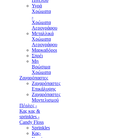
Πινέλου
Υγρά
Χρώματα
-
Χρώματα
Αερογράφου
Μεταλλικά
Χρώματα
Αερογράφου
Μαρκαδόροι
Σπρέι
Μη
Βρώσιμα
Χρώματα
Ζαχαρόπαστες
Ζαχαρόπαστες
Επικάλυψης
Ζαχαρόπαστες
Μοντελισμού
Πέρλες -
Κας κας &
sprinkles -
Candy Floss
Sprinkles
Κας-