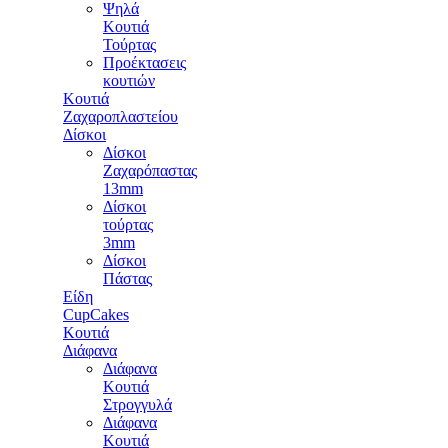
Ψηλά
Κουτιά
Τούρτας
Προέκτασεις
κουτιών
Κουτιά
Ζαχαροπλαστείου
Δίσκοι
Δίσκοι
Ζαχαρόπαστας
13mm
Δίσκοι
τούρτας
3mm
Δίσκοι
Πάστας
Είδη
CupCakes
Κουτιά
Διάφανα
Διάφανα
Κουτιά
Στρογγυλά
Διάφανα
Κουτιά