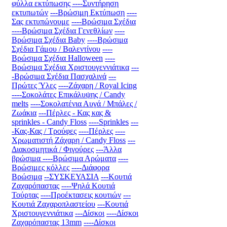
φύλλα εκτύπωσης
----Συντήρηση
εκτυπωτών
---Βρώσιμη Εκτύπωση
----
Σας εκτυπώνουμε
----Βρώσιμα Σχέδια
----Βρώσιμα Σχέδια Γενεθλίων
----
Βρώσιμα Σχέδια Baby
----Βρώσιμα
Σχέδια Γάμου / Βαλεντίνου
----
Βρώσιμα Σχέδια Halloween
----
Βρώσιμα Σχέδια Χριστουγεννιάτικα
---
-Βρώσιμα Σχέδια Πασχαλινά
---
Πρώτες Ύλες
----Ζάχαρη / Royal Icing
----Σοκολάτες Επικάλυψης / Candy
melts
----Σοκολατένια Αυγά / Μπάλες /
Ζωάκια
---Πέρλες - Κας κας &
sprinkles - Candy Floss
----Sprinkles
---
-Κας-Κας / Τρούφες
----Πέρλες
----
Χρωματιστή Ζάχαρη / Candy Floss
---
Διακοσμητικά / Φιγούρες
---Άλλα
βρώσιμα
----Βρώσιμα Αρώματα
----
Βρώσιμες κόλλες
----Διάφορα
Βρώσιμα
--ΣΥΣΚΕΥΑΣΙΑ
---Κουτιά
Ζαχαρόπαστας
----Ψηλά Κουτιά
Τούρτας
----Προέκτασεις κουτιών
---
Κουτιά Ζαχαροπλαστείου
---Κουτιά
Χριστουγεννιάτικα
---Δίσκοι
----Δίσκοι
Ζαχαρόπαστας 13mm
----Δίσκοι