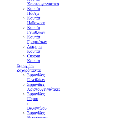
Χριστουγεννιάτικα
Κουπάτ
Πάσχα
Κουπάτ
Halloween
Κουπάτ
Γενεθλίων
Κουπάτ
Γραμμάτων
Διάφορα
Κουπάτ
Custom
Κουπατ
Σφραγίδες
Ζαχαρόπαστας
Σφραγίδες
Γενεθλίων
Σφραγίδες
Χριστουγεννιάτικες
Σφραγίδες
Γάμου
/
Βαλεντίνου
Σφραγίδες
Νεογέννητα