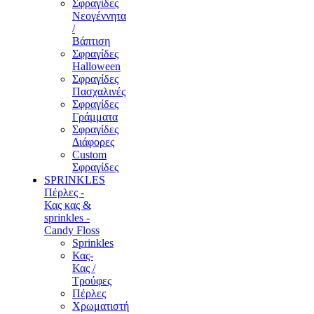
Σφραγίδες
Νεογέννητα
/
Βάπτιση
Σφραγίδες
Halloween
Σφραγίδες
Πασχαλινές
Σφραγίδες
Γράμματα
Σφραγίδες
Διάφορες
Custom
Σφραγίδες
SPRINKLES
Πέρλες -
Κας κας &
sprinkles -
Candy Floss
Sprinkles
Κας-
Κας /
Τρούφες
Πέρλες
Χρωματιστή