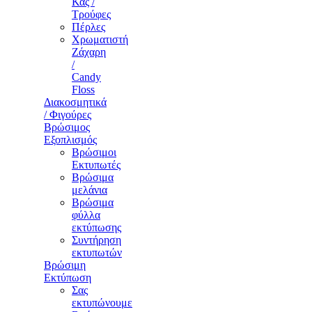
Κας /
Τρούφες
Πέρλες
Χρωματιστή
Ζάχαρη
/
Candy
Floss
Διακοσμητικά
/ Φιγούρες
Βρώσιμος
Εξοπλισμός
Βρώσιμοι
Εκτυπωτές
Βρώσιμα
μελάνια
Βρώσιμα
φύλλα
εκτύπωσης
Συντήρηση
εκτυπωτών
Βρώσιμη
Εκτύπωση
Σας
εκτυπώνουμε