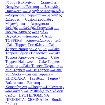
Γάμου / Βαλεντίνου
----Σφραγίδες
Νεογέννητα / Βάπτιση
----Σφραγίδες
Halloween
----Σφραγίδες Πασχαλινές
-
---Σφραγίδες Γράμματα
----Σφραγίδες
Διάφορες
----Custom Σφραγίδες
---
Μηχανήματα
----Αερογράφοι
---
Φελιζόλ
----Φελιζόλ Στρογγυλά
----
Φελιζόλ Μπάλες
---Κεριά &
Βεγγαλικά
---Διάφορα
--CAKE
TOPPERS
---Χάρτινα Διακοσμητικά
--
-Cake Toppers Γενεθλίων
---Cake
Toppers Νούμερα / Αριθμοί
---Cake
Toppers Γάμου / Βαλεντίνου
---Cake
Toppers Χριστουγεννιάτικα
---Cake
Toppers Halloween
---Cake Toppers
Διάφορα
---Cake Toppers Έγχρωμα
---
Mini Toppers
---Disc Toppers
---Cake
Pop Sticks
---Custom Toppers
--
ΕΠΟΧΙΑΚΑ
---Γενέθλια
---Γάμου /
Βαλεντίνου
---Βάπτιση
---
Χριστούγεννα
---Πάσχα
---Halloween
-
--Καλοκαίρι
--DIY Φτιάξε το δικό σου
σχέδιο
--ΠΡΟΤΕΙΝΟΜΕΝΑ
ΠΡΟΙΟΝΤΑ
--ΣΕΜΙΝΑΡΙΑ
--Bundle
Products