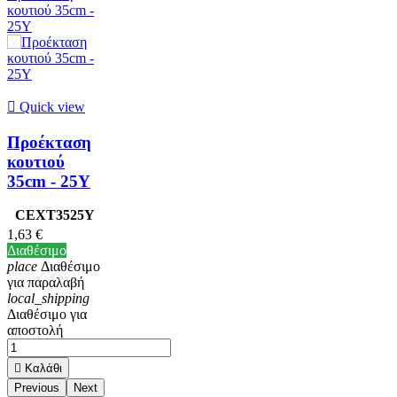

Quick view
Προέκταση
κουτιού
35cm - 25Υ
CEXT3525Y
1,63 €
Διαθέσιμο
place
Διαθέσιμο
για παραλαβή
local_shipping
Διαθέσιμο για
αποστολή

Καλάθι
Previous
Next