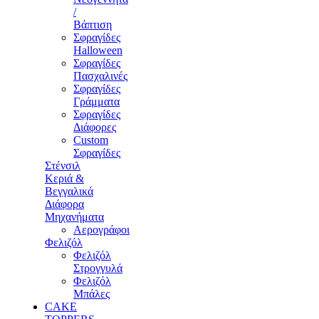
/
Βάπτιση
Σφραγίδες
Halloween
Σφραγίδες
Πασχαλινές
Σφραγίδες
Γράμματα
Σφραγίδες
Διάφορες
Custom
Σφραγίδες
Στένσιλ
Κεριά &
Βεγγαλικά
Διάφορα
Μηχανήματα
Αερογράφοι
Φελιζόλ
Φελιζόλ
Στρογγυλά
Φελιζόλ
Μπάλες
CAKE