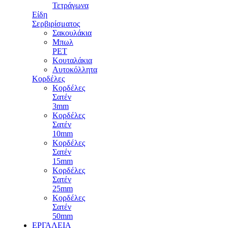
Τετράγωνα
Είδη
Σερβιρίσματος
Σακουλάκια
Μπωλ
PET
Κουταλάκια
Αυτοκόλλητα
Κορδέλες
Κορδέλες
Σατέν
3mm
Κορδέλες
Σατέν
10mm
Κορδέλες
Σατέν
15mm
Κορδέλες
Σατέν
25mm
Κορδέλες
Σατέν
50mm
ΕΡΓΑΛΕΙΑ