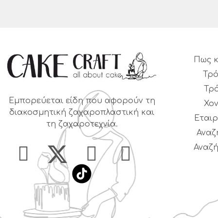
Πως κ
Τρό
Τρ
Εμπορεύεται είδη που αφορούν τη
Χο
διακοσμητική ζαχαροπλαστική και
Εταιρ
τη ζαχαροτεχνία.
Αναζ
Αναζή