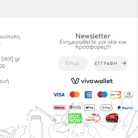
Newsletter
υρούπολη
Ενημερωθείτε για νέα και
α
προσφορές!!!
4
 [dot] gr
ΕΓΓΡΑΦΉ
00
ευή