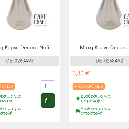
η Κορνε Decora Νο5
Μύτη Κορνε Decora
DE-0263493
DE-0263492
€
3,30 €
απόθεμα
Μικρό απόθεμα
θέσιμο για
Διαθέσιμο για
place
αλαβή
παραλαβή
θέσιμο για
Διαθέσιμο για
local_shipping
στολή
αποστολή