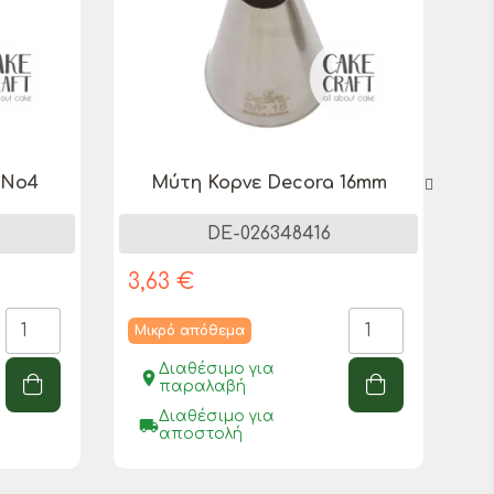
 Νο4
Μύτη Κορνε Decora 16mm
DE-026348416
3,63 €
3,
Μικρό απόθεμα
Μ
Διαθέσιμο για
place
pl
παραλαβή
Διαθέσιμο για
local_shipping
local_sh
αποστολή