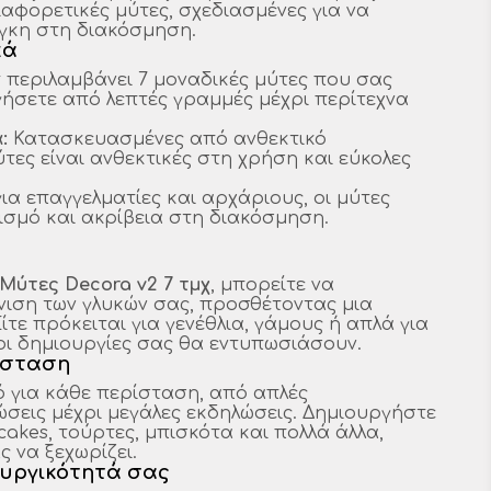
ιαφορετικές μύτες, σχεδιασμένες για να
γκη στη διακόσμηση.
κά
 περιλαμβάνει 7 μοναδικές μύτες που σας
ήσετε από λεπτές γραμμές μέχρι περίτεχνα
:
Κατασκευασμένες από ανθεκτικό
ύτες είναι ανθεκτικές στη χρήση και εύκολες
για επαγγελματίες και αρχάριους, οι μύτες
σμό και ακρίβεια στη διακόσμηση.
Μύτες Decora v2 7 τμχ
, μπορείτε να
ιση των γλυκών σας, προσθέτοντας μια
ίτε πρόκειται για γενέθλια, γάμους ή απλά για
ι δημιουργίες σας θα εντυπωσιάσουν.
ρίσταση
κό για κάθε περίσταση, από απλές
ώσεις μέχρι μεγάλες εκδηλώσεις. Δημιουργήστε
akes, τούρτες, μπισκότα και πολλά άλλα,
 να ξεχωρίζει.
ουργικότητά σας