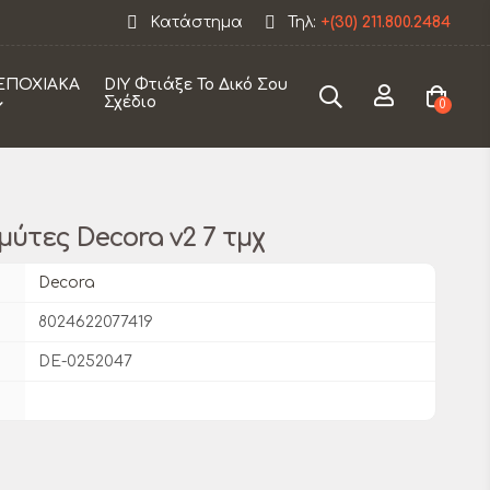
 εταιρεία θα παραμείνει κλειστεί από 12/08 εως 30/08
Κατάστημα
Τηλ:
+(30) 211.800.2484
ΕΠΟΧΙΑΚΑ
DIY Φτιάξε Το Δικό Σου
Σχέδιο
0
ύτες Decora v2 7 τμχ
Decora
8024622077419
DE-0252047