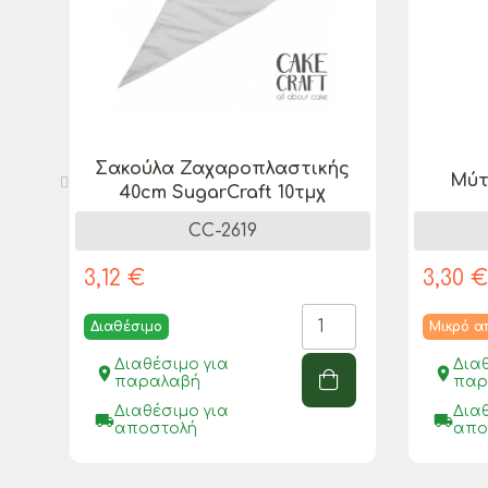
Σακούλα Ζαχαροπλαστικής
Μύτ
40cm SugarCraft 10τμχ
CC-2619
3,12 €
3,30 
Διαθέσιμο
Μικρό 
Διαθέσιμο για
Δια
place
place
παραλαβή
παρ
Διαθέσιμο για
Δια
local_shipping
local_shipping
αποστολή
απο