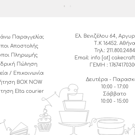
Ελ. Βενιζέλου 64, Αργ
άνω Παραγγελία;
Τ.Κ 16452. Αθήν
ποι Αποστολής
Τηλ.: 211.800.248
όποι Πληρωμής
Email: info [at] cakecraft
νδρική Πώληση
ΓΕΜΗ : 1767417030
εία / Επικοινωνία
Δευτέρα - Παρασκ
ήτηση BOX NOW
10:00 - 17:00
τηση Elta courier
Σάββατο
10:00 - 15:00