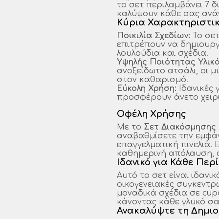
το σετ περιλαμβάνει 7 δ
καλύψουν κάθε σας ανά
Κύρια Χαρακτηριστι
Ποικιλία Σχεδίων:
Το σετ
επιτρέπουν να δημιουργ
λουλούδια και σχέδια.
Υψηλής Ποιότητας Υλικά
ανοξείδωτο ατσάλι, οι μ
στον καθαρισμό.
Εύκολη Χρήση:
Ιδανικές 
προσφέρουν άνετο χειρι
Οφέλη Χρήσης
Με το
Σετ Διακόσμησης 
αναβαθμίσετε την εμφάν
επαγγελματική πινελιά. Ε
καθημερινή απόλαυση, ο
Ιδανικό για Κάθε Πε
Αυτό το σετ είναι ιδανι
οικογενειακές συγκεντρ
μοναδικά σχέδια σε cupc
κάνοντας κάθε γλυκό σας
Ανακαλύψτε τη Δημι