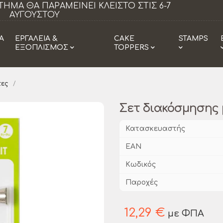
ίνει κλειστό τα Σάββατα από 18/07 εως
Η
29/08.
Α
ΕΡΓΑΛΕΙΑ &
CAKE
STAMPS
ΕΞΟΠΛΙΣΜΟΣ
TOPPERS
τες
Σετ διακόσμησης μ
Κατασκευαστής
EAN
Κωδικός
Παροχές
12,29 €
με ΦΠΑ