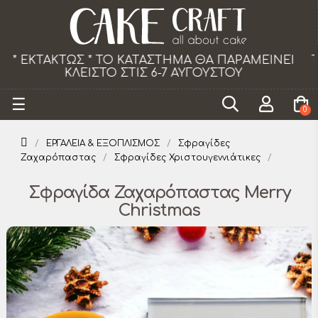
Το κατάστημα θα παραμείνει κλειστό τα Σάββατα
από 18/07 εως 29/08.
Toggle
☰
0
navigation
ΕΡΓΑΛΕΙΑ & ΕΞΟΠΛΙΣΜΟΣ
Σφραγίδες
Ζαχαρόπαστας
Σφραγίδες Χριστουγεννιάτικες
Σφραγίδα Ζαχαρόπαστας Merry
Christmas