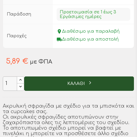
Προετοιμασία σε 1 έως 3
Παράδοση
Εργάσιμες ημέρες
place
Διαθέσιμο για παραλαβή
Παροχές
local_shipping
Διαθέσιμο για αποστολή
5,89 €
με ΦΠΑ
ΚΑΛΑΘΙ
Ακρυλική σφραγίδα με σχέδιο για τα μπισκότα και
τα cupcakes σας.
Οι ακρυλικές σφραγίδες αποτυπώνουν στην
ζαχαρόπαστα ολες τις λεπτομέριες του σχεδίου.
Το αποτυπωμένο σχέδιο μπορεί να βαφτεί με
πινελάκι η μπορείτε να προσθέσετε άλλο σχέδιο