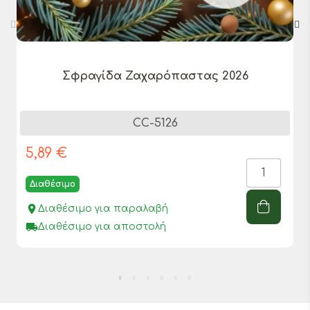
Σφραγίδα Ζαχαρόπαστας 2026
CC-5126
5,89 €
Διαθέσιμο
place
Διαθέσιμο για παραλαβή
local_shipping
Διαθέσιμο για αποστολή