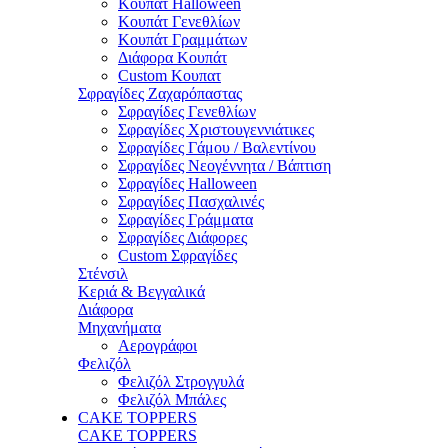
Κουπάτ Halloween
Κουπάτ Γενεθλίων
Κουπάτ Γραμμάτων
Διάφορα Κουπάτ
Custom Κουπατ
Σφραγίδες Ζαχαρόπαστας
Σφραγίδες Γενεθλίων
Σφραγίδες Χριστουγεννιάτικες
Σφραγίδες Γάμου / Βαλεντίνου
Σφραγίδες Νεογέννητα / Βάπτιση
Σφραγίδες Halloween
Σφραγίδες Πασχαλινές
Σφραγίδες Γράμματα
Σφραγίδες Διάφορες
Custom Σφραγίδες
Στένσιλ
Κεριά & Βεγγαλικά
Διάφορα
Μηχανήματα
Αερογράφοι
Φελιζόλ
Φελιζόλ Στρογγυλά
Φελιζόλ Μπάλες
CAKE TOPPERS
CAKE TOPPERS