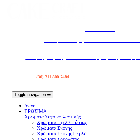
* ΕΚΤΑΚΤΩΣ * ΤΟ ΚΑΤΑΣΤΗΜΑ ΘΑ ΠΑΡΑΜΕΙΝΕΙ ΚΛ
ΑΥΓΟΥΣΤΟΥ
Το κατάστημα θα παραμείνει κλειστό τα Σάββατα από 1
Η εταιρεία θα παραμείνει κλειστεί από 12/08 εω
Δωρεάν μεταφορικά σε όλες τις αποστολές πάνω 
Αποστολές με BOX NOW
Για τιμές χονδρικής, κάντε Σύνδεση ή δημιουργία λογαρ
Κατάστημα
Τηλ:
+(30) 211.800.2484
Toggle navigation
☰
home
ΒΡΩΣΙΜΑ
Χρώματα Ζαχαροπλαστικής
Χρώματα Τζελ / Πάστας
Χρώματα Σκόνης
Χρώματα Σκόνης Περλέ
Χρώματα Σοκολάτας