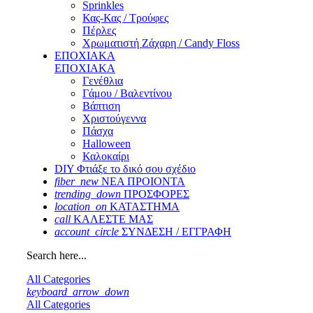
Sprinkles
Κας-Κας / Τρούφες
Πέρλες
Χρωματιστή Ζάχαρη / Candy Floss
ΕΠΟΧΙΑΚΑ
ΕΠΟΧΙΑΚΑ
Γενέθλια
Γάμου / Βαλεντίνου
Βάπτιση
Χριστούγεννα
Πάσχα
Halloween
Καλοκαίρι
DIY Φτιάξε το δικό σου σχέδιο
fiber_new
ΝΕΑ ΠΡΟΙΟΝΤΑ
trending_down
ΠΡΟΣΦΟΡΕΣ
location_on
ΚΑΤΑΣΤΗΜΑ
call
ΚΑΛΕΣΤΕ ΜΑΣ
account_circle
ΣΥΝΔΕΣΗ / ΕΓΓΡΑΦΗ
Search here...
All Categories
keyboard_arrow_down
All Categories