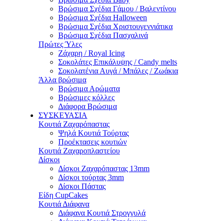
Βρώσιμα Σχέδια Γάμου / Βαλεντίνου
Βρώσιμα Σχέδια Halloween
Βρώσιμα Σχέδια Χριστουγεννιάτικα
Βρώσιμα Σχέδια Πασχαλινά
Πρώτες Ύλες
Ζάχαρη / Royal Icing
Σοκολάτες Επικάλυψης / Candy melts
Σοκολατένια Αυγά / Μπάλες / Ζωάκια
Άλλα βρώσιμα
Βρώσιμα Αρώματα
Βρώσιμες κόλλες
Διάφορα Βρώσιμα
ΣΥΣΚΕΥΑΣΙΑ
Κουτιά Ζαχαρόπαστας
Ψηλά Κουτιά Τούρτας
Προέκτασεις κουτιών
Κουτιά Ζαχαροπλαστείου
Δίσκοι
Δίσκοι Ζαχαρόπαστας 13mm
Δίσκοι τούρτας 3mm
Δίσκοι Πάστας
Είδη CupCakes
Κουτιά Διάφανα
Διάφανα Κουτιά Στρογγυλά