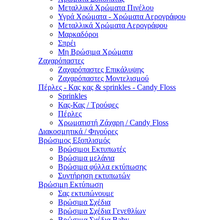
Μεταλλικά Χρώματα Πινέλου
Υγρά Χρώματα - Χρώματα Αερογράφου
Μεταλλικά Χρώματα Αερογράφου
Μαρκαδόροι
Σπρέι
Μη Βρώσιμα Χρώματα
Ζαχαρόπαστες
Ζαχαρόπαστες Επικάλυψης
Ζαχαρόπαστες Μοντελισμού
Πέρλες - Κας κας & sprinkles - Candy Floss
Sprinkles
Κας-Κας / Τρούφες
Πέρλες
Χρωματιστή Ζάχαρη / Candy Floss
Διακοσμητικά / Φιγούρες
Βρώσιμος Εξοπλισμός
Βρώσιμοι Εκτυπωτές
Βρώσιμα μελάνια
Βρώσιμα φύλλα εκτύπωσης
Συντήρηση εκτυπωτών
Βρώσιμη Εκτύπωση
Σας εκτυπώνουμε
Βρώσιμα Σχέδια
Βρώσιμα Σχέδια Γενεθλίων
Βρώσιμα Σχέδια Baby