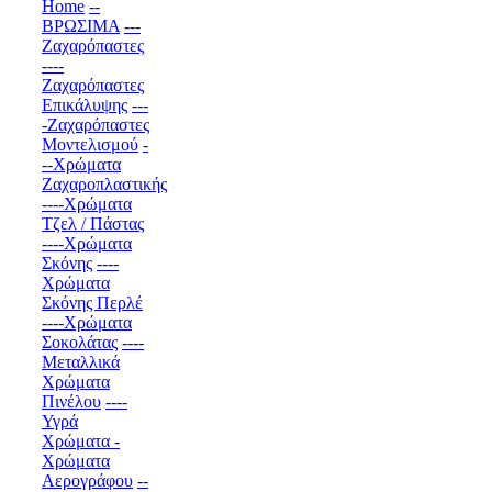
Home
--
ΒΡΩΣΙΜΑ
---
Ζαχαρόπαστες
----
Ζαχαρόπαστες
Επικάλυψης
---
-Ζαχαρόπαστες
Μοντελισμού
-
--Χρώματα
Ζαχαροπλαστικής
----Χρώματα
Τζελ / Πάστας
----Χρώματα
Σκόνης
----
Χρώματα
Σκόνης Περλέ
----Χρώματα
Σοκολάτας
----
Μεταλλικά
Χρώματα
Πινέλου
----
Υγρά
Χρώματα -
Χρώματα
Αερογράφου
--