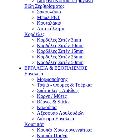
Διάφανα Κουτιά Τετράγωνα
Είδη Σερβιρίσματος
Σακουλάκια
Μπωλ PET
Κουταλάκια
Αυτοκόλλητα
Κορδέλες
Κορδέλες Σατέν 3mm
Κορδέλες Σατέν 10mm
Κορδέλες Σατέν 15mm
Κορδέλες Σατέν 25mm
Κορδέλες Σατέν 50mm
ΕΡΓΑΛΕΙΑ & ΕΞΟΠΛΙΣΜΟΣ
Εργαλεία
Μορφοποίησης
Ταψιά - Φόρμες & Τσέρκια
Σπάτουλες - Λαβίδες
Κορνέ / Μύτες
Βέργες & Sticks
Καλούπια
Αξεσουάρ Λουλουδιών
Διάφορα Εργαλεία
Κουπ πάτ
Κουπάτ Χριστουγεννιάτικα
Κουπάτ Πάσχα