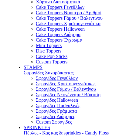
Χάρτινα Διακοσμητικά
Cake Toppers Γενεθλίων
Cake Toppers Νούμερα / Αριθμοί
Cake Toppers Γάμου / Βαλεντίνου
Cake Toppers Χριστουγεννιάτικα
Cake Toppers Halloween
Cake Toppers Διάφορα
Cake Toppers Έγχρωμα
Mini Toppers
Disc Toppers
Cake Pop Sticks
Custom Toppers
STAMPS
Σφραγίδες Ζαχαρόπαστας
Σφραγίδες Γενεθλίων
Σφραγίδες Χριστουγεννιάτικες
Σφραγίδες Γάμου / Βαλεντίνου
Σφραγίδες Νεογέννητα / Βάπτιση
Σφραγίδες Halloween
Σφραγίδες Πασχαλινές
Σφραγίδες Γράμματα
Σφραγίδες Διάφορες
Custom Σφραγίδες
SPRINKLES
Πέρλες - Κας κας & sprinkles - Candy Floss