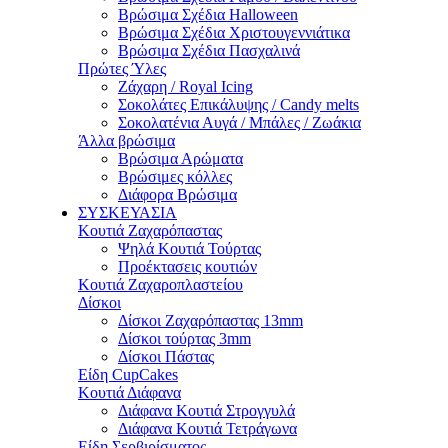
Βρώσιμα Σχέδια Halloween
Βρώσιμα Σχέδια Χριστουγεννιάτικα
Βρώσιμα Σχέδια Πασχαλινά
Πρώτες Ύλες
Ζάχαρη / Royal Icing
Σοκολάτες Επικάλυψης / Candy melts
Σοκολατένια Αυγά / Μπάλες / Ζωάκια
Άλλα βρώσιμα
Βρώσιμα Αρώματα
Βρώσιμες κόλλες
Διάφορα Βρώσιμα
ΣΥΣΚΕΥΑΣΙΑ
Κουτιά Ζαχαρόπαστας
Ψηλά Κουτιά Τούρτας
Προέκτασεις κουτιών
Κουτιά Ζαχαροπλαστείου
Δίσκοι
Δίσκοι Ζαχαρόπαστας 13mm
Δίσκοι τούρτας 3mm
Δίσκοι Πάστας
Είδη CupCakes
Κουτιά Διάφανα
Διάφανα Κουτιά Στρογγυλά
Διάφανα Κουτιά Τετράγωνα
Είδη Σερβιρίσματος