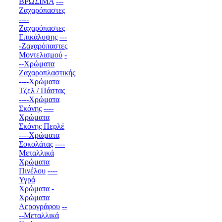
ΒΡΩΣΙΜΑ
---
Ζαχαρόπαστες
----
Ζαχαρόπαστες
Επικάλυψης
---
-Ζαχαρόπαστες
Μοντελισμού
-
--Χρώματα
Ζαχαροπλαστικής
----Χρώματα
Τζελ / Πάστας
----Χρώματα
Σκόνης
----
Χρώματα
Σκόνης Περλέ
----Χρώματα
Σοκολάτας
----
Μεταλλικά
Χρώματα
Πινέλου
----
Υγρά
Χρώματα -
Χρώματα
Αερογράφου
--
--Μεταλλικά