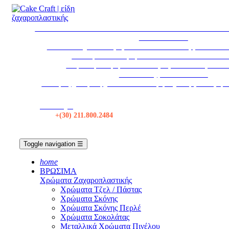
* ΕΚΤΑΚΤΩΣ * ΤΟ ΚΑΤΑΣΤΗΜΑ ΘΑ ΠΑΡΑΜΕΙΝΕΙ ΚΛ
ΑΥΓΟΥΣΤΟΥ
Το κατάστημα θα παραμείνει κλειστό τα Σάββατα από 1
Η εταιρεία θα παραμείνει κλειστεί από 12/08 εω
Δωρεάν μεταφορικά σε όλες τις αποστολές πάνω 
Αποστολές με BOX NOW
Για τιμές χονδρικής, κάντε Σύνδεση ή δημιουργία λογαρ
Κατάστημα
Τηλ:
+(30) 211.800.2484
Toggle navigation
☰
home
ΒΡΩΣΙΜΑ
Χρώματα Ζαχαροπλαστικής
Χρώματα Τζελ / Πάστας
Χρώματα Σκόνης
Χρώματα Σκόνης Περλέ
Χρώματα Σοκολάτας
Μεταλλικά Χρώματα Πινέλου