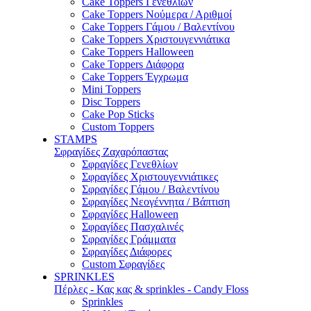
Cake Toppers Γενεθλίων
Cake Toppers Νούμερα / Αριθμοί
Cake Toppers Γάμου / Βαλεντίνου
Cake Toppers Χριστουγεννιάτικα
Cake Toppers Halloween
Cake Toppers Διάφορα
Cake Toppers Έγχρωμα
Mini Toppers
Disc Toppers
Cake Pop Sticks
Custom Toppers
STAMPS
Σφραγίδες Ζαχαρόπαστας
Σφραγίδες Γενεθλίων
Σφραγίδες Χριστουγεννιάτικες
Σφραγίδες Γάμου / Βαλεντίνου
Σφραγίδες Νεογέννητα / Βάπτιση
Σφραγίδες Halloween
Σφραγίδες Πασχαλινές
Σφραγίδες Γράμματα
Σφραγίδες Διάφορες
Custom Σφραγίδες
SPRINKLES
Πέρλες - Κας κας & sprinkles - Candy Floss
Sprinkles