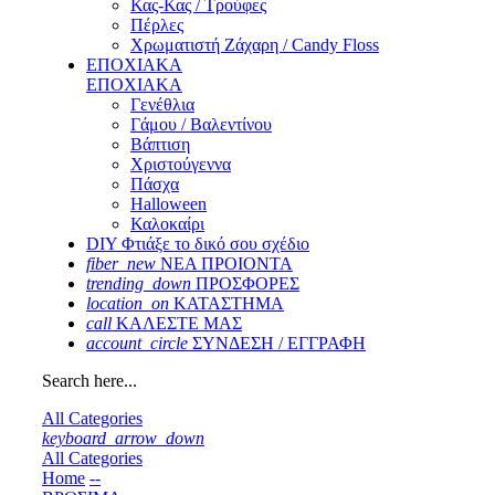
Κας-Κας / Τρούφες
Πέρλες
Χρωματιστή Ζάχαρη / Candy Floss
ΕΠΟΧΙΑΚΑ
ΕΠΟΧΙΑΚΑ
Γενέθλια
Γάμου / Βαλεντίνου
Βάπτιση
Χριστούγεννα
Πάσχα
Halloween
Καλοκαίρι
DIY Φτιάξε το δικό σου σχέδιο
fiber_new
ΝΕΑ ΠΡΟΙΟΝΤΑ
trending_down
ΠΡΟΣΦΟΡΕΣ
location_on
ΚΑΤΑΣΤΗΜΑ
call
ΚΑΛΕΣΤΕ ΜΑΣ
account_circle
ΣΥΝΔΕΣΗ / ΕΓΓΡΑΦΗ
Search here...
All Categories
keyboard_arrow_down
All Categories
Home
--