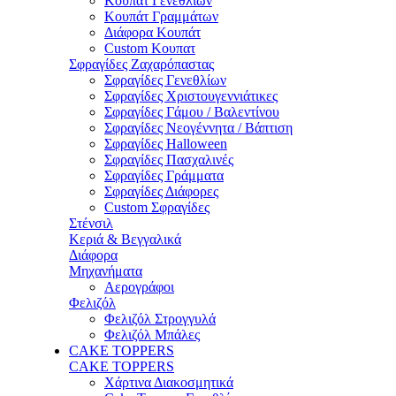
Κουπάτ Γενεθλίων
Κουπάτ Γραμμάτων
Διάφορα Κουπάτ
Custom Κουπατ
Σφραγίδες Ζαχαρόπαστας
Σφραγίδες Γενεθλίων
Σφραγίδες Χριστουγεννιάτικες
Σφραγίδες Γάμου / Βαλεντίνου
Σφραγίδες Νεογέννητα / Βάπτιση
Σφραγίδες Halloween
Σφραγίδες Πασχαλινές
Σφραγίδες Γράμματα
Σφραγίδες Διάφορες
Custom Σφραγίδες
Στένσιλ
Κεριά & Βεγγαλικά
Διάφορα
Μηχανήματα
Αερογράφοι
Φελιζόλ
Φελιζόλ Στρογγυλά
Φελιζόλ Μπάλες
CAKE TOPPERS
CAKE TOPPERS
Χάρτινα Διακοσμητικά