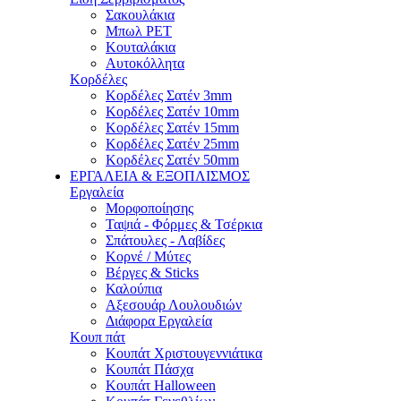
Σακουλάκια
Μπωλ PET
Κουταλάκια
Αυτοκόλλητα
Κορδέλες
Κορδέλες Σατέν 3mm
Κορδέλες Σατέν 10mm
Κορδέλες Σατέν 15mm
Κορδέλες Σατέν 25mm
Κορδέλες Σατέν 50mm
ΕΡΓΑΛΕΙΑ & ΕΞΟΠΛΙΣΜΟΣ
Εργαλεία
Μορφοποίησης
Ταψιά - Φόρμες & Τσέρκια
Σπάτουλες - Λαβίδες
Κορνέ / Μύτες
Βέργες & Sticks
Καλούπια
Αξεσουάρ Λουλουδιών
Διάφορα Εργαλεία
Κουπ πάτ
Κουπάτ Χριστουγεννιάτικα
Κουπάτ Πάσχα
Κουπάτ Halloween