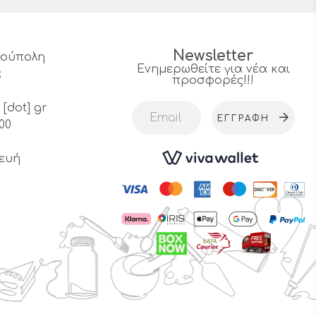
Newsletter
υρούπολη
Ενημερωθείτε για νέα και
α
προσφορές!!!
4
 [dot] gr
ΕΓΓΡΑΦΉ
00
ευή