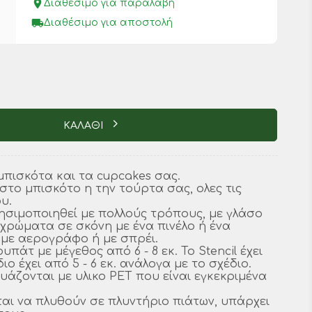
place
Διαθέσιμο για παραλαβή
local_shipping
Διαθέσιμο για αποστολή
ΚΑΛΑΘΙ
 μπισκότα και τα cupcakes σας.
στο μπισκότο η την τούρτα σας, ολες τις
υ.
ρησιμοποιηθεί με πολλούς τρόπους, με γλάσο
μα χρώματα σε σκόνη με ένα πινέλο ή ένα
με αερογράφο ή με σπρέι.
ουπάτ με μέγεθος από 6 - 8 εκ. Το Stencil έχει
ιο έχει από 5 - 6 εκ. ανάλογα με το σχέδιο.
υάζονται με υλικο PET που είναι εγκεκριμένα
αι να πλυθούν σε πλυντήριο πιάτων, υπάρχει