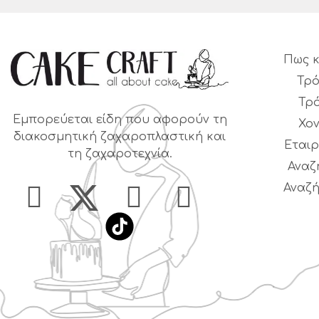
Πως κ
Τρό
Τρ
Εμπορεύεται είδη που αφορούν τη
Χο
διακοσμητική ζαχαροπλαστική και
Εταιρ
τη ζαχαροτεχνία.
Αναζ
Αναζή