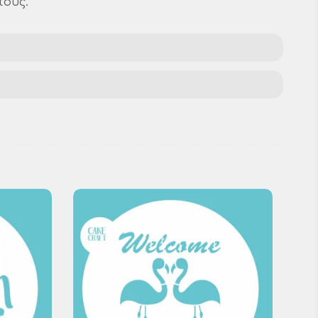
τους.
Στένσιλ δέντρο
χριστουγεννιάτικα είδη
stencils για δέντρα
εορταστική