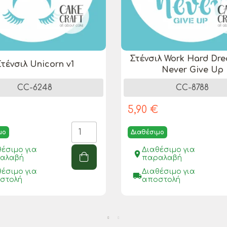
Στένσιλ Work Hard Dr
τένσιλ Unicorn v1
Never Give Up
CC-6248
CC-8788
€
5,90 €
μο
Διαθέσιμο
θέσιμο για
Διαθέσιμο για
place
αλαβή
παραλαβή
θέσιμο για
Διαθέσιμο για
local_shipping
στολή
αποστολή