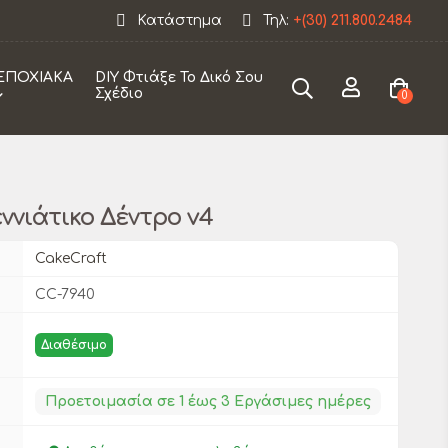
 εταιρεία θα παραμείνει κλειστεί από 12/08 εως 30/08
Κατάστημα
Τηλ:
+(30) 211.800.2484
ΕΠΟΧΙΑΚΑ
DIY Φτιάξε Το Δικό Σου
Σχέδιο
0
ννιάτικο Δέντρο v4
CakeCraft
CC-7940
Διαθέσιμο
Προετοιμασία σε 1 έως 3 Εργάσιμες ημέρες