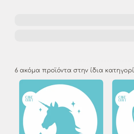
Στένσιλ
χριστουγεννιάτικο στένσιλ
διακό
Χριστούγεννα DIY
τέχνη και χειροτεχνία
6 ακόμα προϊόντα στην ίδια κατηγορί