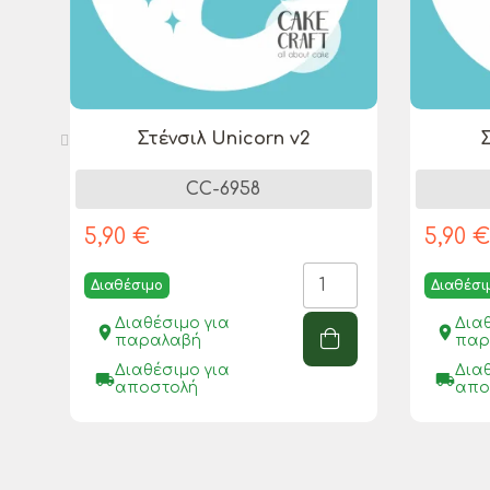
Στένσιλ Unicorn v2
Σ
CC-6958
5,90 €
5,90 
Διαθέσιμο
Διαθέσι
Διαθέσιμο για
Δια
place
place
παραλαβή
παρ
Διαθέσιμο για
Δια
local_shipping
local_shipping
αποστολή
απο