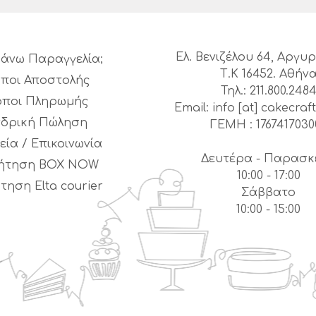
Ελ. Βενιζέλου 64, Αργ
άνω Παραγγελία;
Τ.Κ 16452. Αθήν
ποι Αποστολής
Τηλ.: 211.800.248
όποι Πληρωμής
Email: info [at] cakecraft
νδρική Πώληση
ΓΕΜΗ : 1767417030
εία / Επικοινωνία
Δευτέρα - Παρασκ
ήτηση BOX NOW
10:00 - 17:00
τηση Elta courier
Σάββατο
10:00 - 15:00