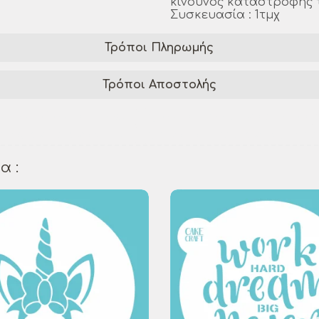
κίνδυνος καταστροφής 
Συσκευασία : 1τμχ
Τρόποι Πληρωμής
Τρόποι Αποστολής
σμηση Χριστουγέννων
χριστουγεννιάτικο δέντρο
εποχιακή διακόσμηση
χειροποίητες διακοσμήσεις
α :