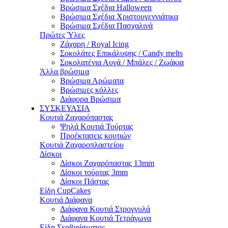
Βρώσιμα Σχέδια Halloween
Βρώσιμα Σχέδια Χριστουγεννιάτικα
Βρώσιμα Σχέδια Πασχαλινά
Πρώτες Ύλες
Ζάχαρη / Royal Icing
Σοκολάτες Επικάλυψης / Candy melts
Σοκολατένια Αυγά / Μπάλες / Ζωάκια
Άλλα βρώσιμα
Βρώσιμα Αρώματα
Βρώσιμες κόλλες
Διάφορα Βρώσιμα
ΣΥΣΚΕΥΑΣΙΑ
Κουτιά Ζαχαρόπαστας
Ψηλά Κουτιά Τούρτας
Προέκτασεις κουτιών
Κουτιά Ζαχαροπλαστείου
Δίσκοι
Δίσκοι Ζαχαρόπαστας 13mm
Δίσκοι τούρτας 3mm
Δίσκοι Πάστας
Είδη CupCakes
Κουτιά Διάφανα
Διάφανα Κουτιά Στρογγυλά
Διάφανα Κουτιά Τετράγωνα
Είδη Σερβιρίσματος