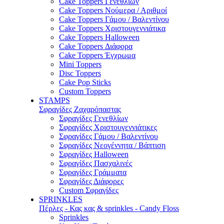
Cake Toppers Γενεθλίων
Cake Toppers Νούμερα / Αριθμοί
Cake Toppers Γάμου / Βαλεντίνου
Cake Toppers Χριστουγεννιάτικα
Cake Toppers Halloween
Cake Toppers Διάφορα
Cake Toppers Έγχρωμα
Mini Toppers
Disc Toppers
Cake Pop Sticks
Custom Toppers
STAMPS
Σφραγίδες Ζαχαρόπαστας
Σφραγίδες Γενεθλίων
Σφραγίδες Χριστουγεννιάτικες
Σφραγίδες Γάμου / Βαλεντίνου
Σφραγίδες Νεογέννητα / Βάπτιση
Σφραγίδες Halloween
Σφραγίδες Πασχαλινές
Σφραγίδες Γράμματα
Σφραγίδες Διάφορες
Custom Σφραγίδες
SPRINKLES
Πέρλες - Κας κας & sprinkles - Candy Floss
Sprinkles