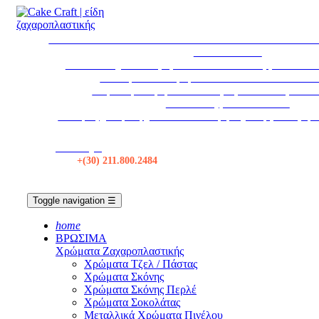
* ΕΚΤΑΚΤΩΣ * ΤΟ ΚΑΤΑΣΤΗΜΑ ΘΑ ΠΑΡΑΜΕΙΝΕΙ ΚΛ
ΑΥΓΟΥΣΤΟΥ
Το κατάστημα θα παραμείνει κλειστό τα Σάββατα από 1
Η εταιρεία θα παραμείνει κλειστεί από 12/08 εω
Δωρεάν μεταφορικά σε όλες τις αποστολές πάνω 
Αποστολές με BOX NOW
Για τιμές χονδρικής, κάντε Σύνδεση ή δημιουργία λογαρ
Κατάστημα
Τηλ:
+(30) 211.800.2484
Toggle navigation
☰
home
ΒΡΩΣΙΜΑ
Χρώματα Ζαχαροπλαστικής
Χρώματα Τζελ / Πάστας
Χρώματα Σκόνης
Χρώματα Σκόνης Περλέ
Χρώματα Σοκολάτας
Μεταλλικά Χρώματα Πινέλου