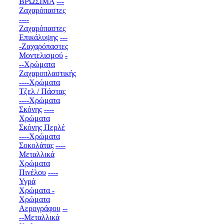
ΒΡΩΣΙΜΑ
---
Ζαχαρόπαστες
----
Ζαχαρόπαστες
Επικάλυψης
---
-Ζαχαρόπαστες
Μοντελισμού
-
--Χρώματα
Ζαχαροπλαστικής
----Χρώματα
Τζελ / Πάστας
----Χρώματα
Σκόνης
----
Χρώματα
Σκόνης Περλέ
----Χρώματα
Σοκολάτας
----
Μεταλλικά
Χρώματα
Πινέλου
----
Υγρά
Χρώματα -
Χρώματα
Αερογράφου
--
--Μεταλλικά