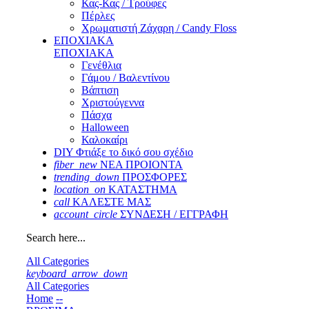
Κας-Κας / Τρούφες
Πέρλες
Χρωματιστή Ζάχαρη / Candy Floss
ΕΠΟΧΙΑΚΑ
ΕΠΟΧΙΑΚΑ
Γενέθλια
Γάμου / Βαλεντίνου
Βάπτιση
Χριστούγεννα
Πάσχα
Halloween
Καλοκαίρι
DIY Φτιάξε το δικό σου σχέδιο
fiber_new
ΝΕΑ ΠΡΟΙΟΝΤΑ
trending_down
ΠΡΟΣΦΟΡΕΣ
location_on
ΚΑΤΑΣΤΗΜΑ
call
ΚΑΛΕΣΤΕ ΜΑΣ
account_circle
ΣΥΝΔΕΣΗ / ΕΓΓΡΑΦΗ
Search here...
All Categories
keyboard_arrow_down
All Categories
Home
--