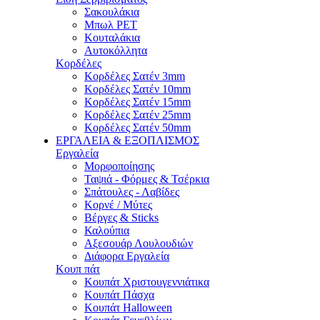
Σακουλάκια
Μπωλ PET
Κουταλάκια
Αυτοκόλλητα
Κορδέλες
Κορδέλες Σατέν 3mm
Κορδέλες Σατέν 10mm
Κορδέλες Σατέν 15mm
Κορδέλες Σατέν 25mm
Κορδέλες Σατέν 50mm
ΕΡΓΑΛΕΙΑ & ΕΞΟΠΛΙΣΜΟΣ
Εργαλεία
Μορφοποίησης
Ταψιά - Φόρμες & Τσέρκια
Σπάτουλες - Λαβίδες
Κορνέ / Μύτες
Βέργες & Sticks
Καλούπια
Αξεσουάρ Λουλουδιών
Διάφορα Εργαλεία
Κουπ πάτ
Κουπάτ Χριστουγεννιάτικα
Κουπάτ Πάσχα
Κουπάτ Halloween