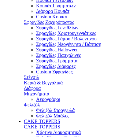
Κουπάτ Γενεθλίων
Κουπάτ Γραμμάτων
Διάφορα Κουπάτ
Custom Κουπατ
Σφραγίδες Ζαχαρόπαστας
Σφραγίδες Γενεθλίων
Σφραγίδες Χριστουγεννιάτικες
Σφραγίδες Γάμου / Βαλεντίνου
Σφραγίδες Νεογέννητα / Βάπτιση
Σφραγίδες Halloween
Σφραγίδες Πασχαλινές
Σφραγίδες Γράμματα
Σφραγίδες Διάφορες
Custom Σφραγίδες
Στένσιλ
Κεριά & Βεγγαλικά
Διάφορα
Μηχανήματα
Αερογράφοι
Φελιζόλ
Φελιζόλ Στρογγυλά
Φελιζόλ Μπάλες
CAKE TOPPERS
CAKE TOPPERS
Χάρτινα Διακοσμητικά