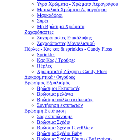
Υγρά Χρώματα - Χρώματα Αερογράφου
Μεταλλικά Χρώματα Αερογράφου
Μαρκαδόροι
Σπρέι
Μη Βρώσιμα Χρώματα
Ζαχαρόπαστες
Ζαχαρόπαστες Επικάλυψης
Ζαχαρόπαστες Μοντελισμού
Πέρλες - Κας κας & sprinkles - Candy Floss
Sprinkles
Κας-Κας / Τρούφες
Πέρλες
Χρωματιστή Ζάχαρη / Candy Floss
Διακοσμητικά / Φιγούρες
Βρώσιμος Εξοπλισμός
Βρώσιμοι Εκτυπωτές
Βρώσιμα μελάνια
Βρώσιμα φύλλα εκτύπωσης
Συντήρηση εκτυπωτών
Βρώσιμη Εκτύπωση
Σας εκτυπώνουμε
Βρώσιμα Σχέδια
Βρώσιμα Σχέδια Γενεθλίων
Βρώσιμα Σχέδια Baby
Βρώσιμα Σχέδια Γάμου / Βαλεντίνου