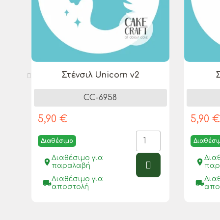
Στένσιλ Unicorn v2
Σ
CC-6958
5,90 €
5,90 
Διαθέσιμο
Διαθέσι
Διαθέσιμο για
Δια
place
place
παραλαβή
παρ
Διαθέσιμο για
Δια
local_shipping
local_shipping
αποστολή
απο