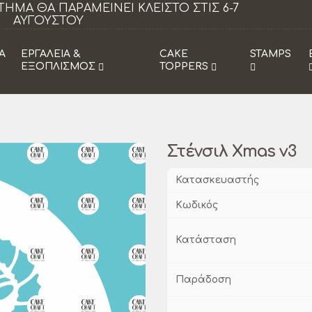
αμείνει κλειστό τα Σάββατα από 18/07 εως
29/08.
Α
ΕΡΓΑΛΕΙΑ &
CAKE
STAMPS
ΕΞΟΠΛΙΣΜΟΣ
TOPPERS
Στένσιλ Xmas v3
Κατασκευαστής
Κωδικός
Κατάσταση
Παράδοση