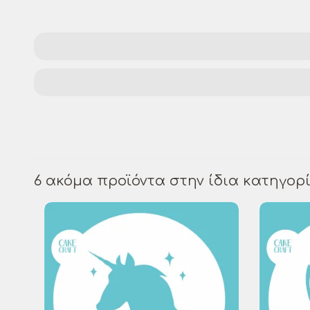
stencil template
holiday stencil
festive sten
Xmas home decor
holiday decoration stencil
Christmas art supplies
holiday crafts
6 ακόμα προϊόντα στην ίδια κατηγορί