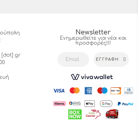
Newsletter
υρούπολη
Ενημερωθείτε για νέα και
α
προσφορές!!!
4
 [dot] gr
ΕΓΓΡΑΦΉ
00
ευή