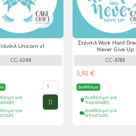
Στένσιλ Work Hard Dr
τένσιλ Unicorn v1
Never Give Up
CC-6248
CC-8788
€
5,90 €
μο
Διαθέσιμο
θέσιμο για
Διαθέσιμο για
place
αλαβή
παραλαβή
θέσιμο για
Διαθέσιμο για
local_shipping
στολή
αποστολή