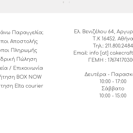
Ελ. Βενιζέλου 64, Αργ
άνω Παραγγελία;
Τ.Κ 16452. Αθήν
ποι Αποστολής
Τηλ.: 211.800.248
όποι Πληρωμής
Email: info [at] cakecraft
νδρική Πώληση
ΓΕΜΗ : 1767417030
εία / Επικοινωνία
Δευτέρα - Παρασκ
ήτηση BOX NOW
10:00 - 17:00
τηση Elta courier
Σάββατο
10:00 - 15:00