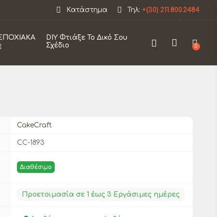
Η εταιρεία θα παραμείνει κλειστεί από 12/08 εως 3
Κατάστημα
Τηλ:
+(30) 211.800.2484
ΕΠΟΧΙΑΚΑ
DIY Φτιάξε Το Δικό Σου
Σχέδιο
0
CakeCraft
CC-1893
Διαθέσιμο
Προετοιμασία σε 1 έως 3 Εργάσιμες ημέρες