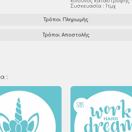
κίνδυνος καταστροφής 
Συσκευασία : 1τμχ
Τρόποι Πληρωμής
Τρόποι Αποστολής
cil
seasonal stencil
Xmas stencil
Christmas sten
Christmas craft supplies
Xmas v3 stencil
festiv
α :