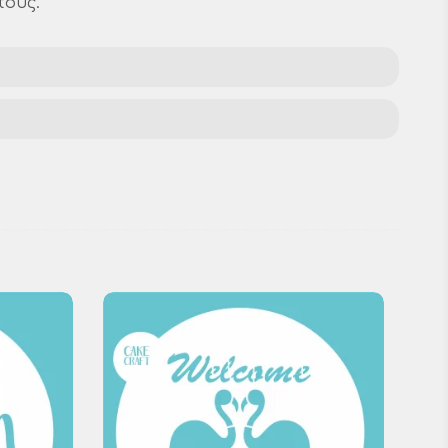
τους.
cil
DIY Christmas stencil
e craft stencil
Xmas decoration