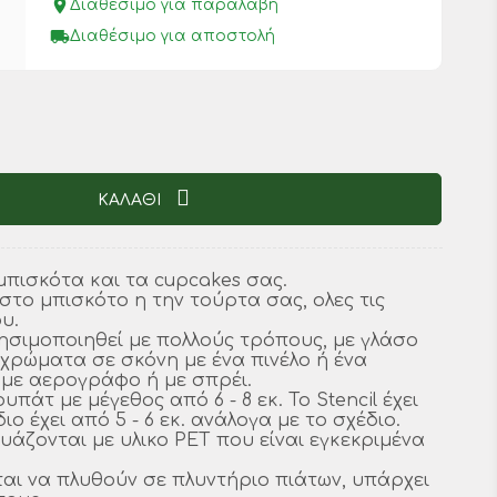
place
Διαθέσιμο για παραλαβή
local_shipping
Διαθέσιμο για αποστολή
ΚΑΛΑΘΙ
 μπισκότα και τα cupcakes σας.
στο μπισκότο η την τούρτα σας, ολες τις
υ.
ρησιμοποιηθεί με πολλούς τρόπους, με γλάσο
μα χρώματα σε σκόνη με ένα πινέλο ή ένα
με αερογράφο ή με σπρέι.
ουπάτ με μέγεθος από 6 - 8 εκ. Το Stencil έχει
ιο έχει από 5 - 6 εκ. ανάλογα με το σχέδιο.
υάζονται με υλικο PET που είναι εγκεκριμένα
αι να πλυθούν σε πλυντήριο πιάτων, υπάρχει