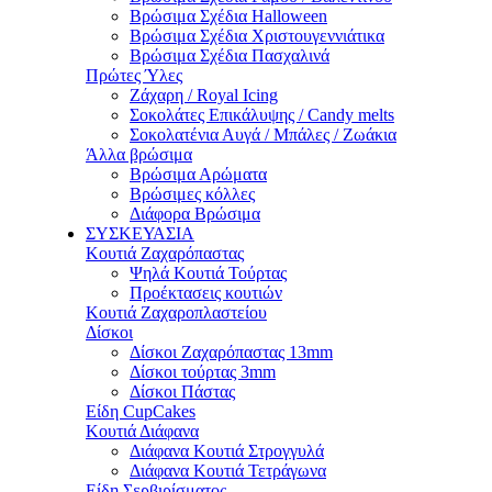
Βρώσιμα Σχέδια Halloween
Βρώσιμα Σχέδια Χριστουγεννιάτικα
Βρώσιμα Σχέδια Πασχαλινά
Πρώτες Ύλες
Ζάχαρη / Royal Icing
Σοκολάτες Επικάλυψης / Candy melts
Σοκολατένια Αυγά / Μπάλες / Ζωάκια
Άλλα βρώσιμα
Βρώσιμα Αρώματα
Βρώσιμες κόλλες
Διάφορα Βρώσιμα
ΣΥΣΚΕΥΑΣΙΑ
Κουτιά Ζαχαρόπαστας
Ψηλά Κουτιά Τούρτας
Προέκτασεις κουτιών
Κουτιά Ζαχαροπλαστείου
Δίσκοι
Δίσκοι Ζαχαρόπαστας 13mm
Δίσκοι τούρτας 3mm
Δίσκοι Πάστας
Είδη CupCakes
Κουτιά Διάφανα
Διάφανα Κουτιά Στρογγυλά
Διάφανα Κουτιά Τετράγωνα
Είδη Σερβιρίσματος