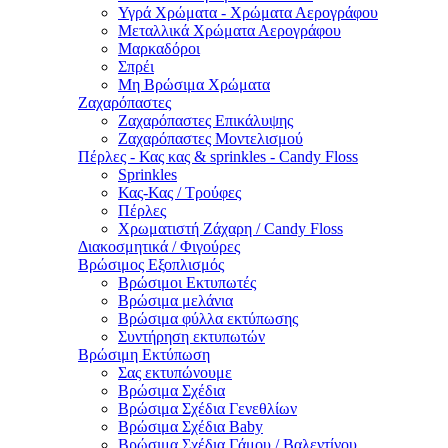
Υγρά Χρώματα - Χρώματα Αερογράφου
Μεταλλικά Χρώματα Αερογράφου
Μαρκαδόροι
Σπρέι
Μη Βρώσιμα Χρώματα
Ζαχαρόπαστες
Ζαχαρόπαστες Επικάλυψης
Ζαχαρόπαστες Μοντελισμού
Πέρλες - Κας κας & sprinkles - Candy Floss
Sprinkles
Κας-Κας / Τρούφες
Πέρλες
Χρωματιστή Ζάχαρη / Candy Floss
Διακοσμητικά / Φιγούρες
Βρώσιμος Εξοπλισμός
Βρώσιμοι Εκτυπωτές
Βρώσιμα μελάνια
Βρώσιμα φύλλα εκτύπωσης
Συντήρηση εκτυπωτών
Βρώσιμη Εκτύπωση
Σας εκτυπώνουμε
Βρώσιμα Σχέδια
Βρώσιμα Σχέδια Γενεθλίων
Βρώσιμα Σχέδια Baby
Βρώσιμα Σχέδια Γάμου / Βαλεντίνου