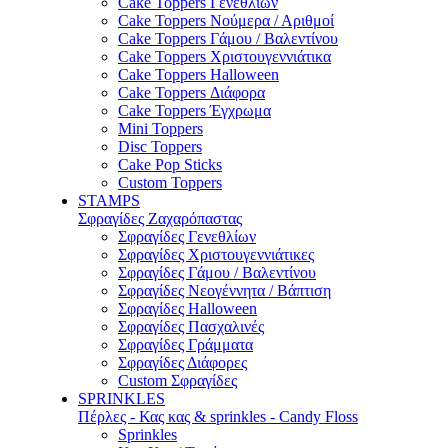
Cake Toppers Γενεθλίων
Cake Toppers Νούμερα / Αριθμοί
Cake Toppers Γάμου / Βαλεντίνου
Cake Toppers Χριστουγεννιάτικα
Cake Toppers Halloween
Cake Toppers Διάφορα
Cake Toppers Έγχρωμα
Mini Toppers
Disc Toppers
Cake Pop Sticks
Custom Toppers
STAMPS
Σφραγίδες Ζαχαρόπαστας
Σφραγίδες Γενεθλίων
Σφραγίδες Χριστουγεννιάτικες
Σφραγίδες Γάμου / Βαλεντίνου
Σφραγίδες Νεογέννητα / Βάπτιση
Σφραγίδες Halloween
Σφραγίδες Πασχαλινές
Σφραγίδες Γράμματα
Σφραγίδες Διάφορες
Custom Σφραγίδες
SPRINKLES
Πέρλες - Κας κας & sprinkles - Candy Floss
Sprinkles