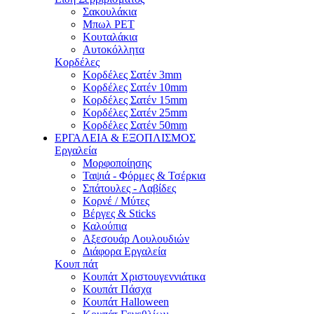
Σακουλάκια
Μπωλ PET
Κουταλάκια
Αυτοκόλλητα
Κορδέλες
Κορδέλες Σατέν 3mm
Κορδέλες Σατέν 10mm
Κορδέλες Σατέν 15mm
Κορδέλες Σατέν 25mm
Κορδέλες Σατέν 50mm
ΕΡΓΑΛΕΙΑ & ΕΞΟΠΛΙΣΜΟΣ
Εργαλεία
Μορφοποίησης
Ταψιά - Φόρμες & Τσέρκια
Σπάτουλες - Λαβίδες
Κορνέ / Μύτες
Βέργες & Sticks
Καλούπια
Αξεσουάρ Λουλουδιών
Διάφορα Εργαλεία
Κουπ πάτ
Κουπάτ Χριστουγεννιάτικα
Κουπάτ Πάσχα
Κουπάτ Halloween