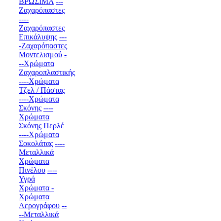
ΒΡΩΣΙΜΑ
---
Ζαχαρόπαστες
----
Ζαχαρόπαστες
Επικάλυψης
---
-Ζαχαρόπαστες
Μοντελισμού
-
--Χρώματα
Ζαχαροπλαστικής
----Χρώματα
Τζελ / Πάστας
----Χρώματα
Σκόνης
----
Χρώματα
Σκόνης Περλέ
----Χρώματα
Σοκολάτας
----
Μεταλλικά
Χρώματα
Πινέλου
----
Υγρά
Χρώματα -
Χρώματα
Αερογράφου
--
--Μεταλλικά