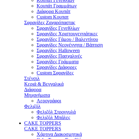
Κουπάτ Γενεθλίων
Κουπάτ Γραμμάτων
Διάφορα Κουπάτ
Custom Κουπατ
Σφραγίδες Ζαχαρόπαστας
Σφραγίδες Γενεθλίων
Σφραγίδες Χριστουγεννιάτικες
Σφραγίδες Γάμου / Βαλεντίνου
Σφραγίδες Νεογέννητα / Βάπτιση
Σφραγίδες Halloween
Σφραγίδες Πασχαλινές
Σφραγίδες Γράμματα
Σφραγίδες Διάφορες
Custom Σφραγίδες
Στένσιλ
Κεριά & Βεγγαλικά
Διάφορα
Μηχανήματα
Αερογράφοι
Φελιζόλ
Φελιζόλ Στρογγυλά
Φελιζόλ Μπάλες
CAKE TOPPERS
CAKE TOPPERS
Χάρτινα Διακοσμητικά