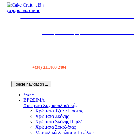
* ΕΚΤΑΚΤΩΣ * ΤΟ ΚΑΤΑΣΤΗΜΑ ΘΑ ΠΑΡΑΜΕΙΝΕΙ ΚΛ
ΑΥΓΟΥΣΤΟΥ
Το κατάστημα θα παραμείνει κλειστό τα Σάββατα από 1
Η εταιρεία θα παραμείνει κλειστεί από 12/08 εω
Δωρεάν μεταφορικά σε όλες τις αποστολές πάνω 
Αποστολές με BOX NOW
Για τιμές χονδρικής, κάντε Σύνδεση ή δημιουργία λογαρ
Κατάστημα
Τηλ:
+(30) 211.800.2484
Toggle navigation
☰
home
ΒΡΩΣΙΜΑ
Χρώματα Ζαχαροπλαστικής
Χρώματα Τζελ / Πάστας
Χρώματα Σκόνης
Χρώματα Σκόνης Περλέ
Χρώματα Σοκολάτας
Μεταλλικά Χρώματα Πινέλου