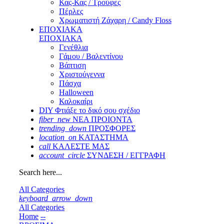
Κας-Κας / Τρούφες
Πέρλες
Χρωματιστή Ζάχαρη / Candy Floss
ΕΠΟΧΙΑΚΑ
ΕΠΟΧΙΑΚΑ
Γενέθλια
Γάμου / Βαλεντίνου
Βάπτιση
Χριστούγεννα
Πάσχα
Halloween
Καλοκαίρι
DIY Φτιάξε το δικό σου σχέδιο
fiber_new
ΝΕΑ ΠΡΟΙΟΝΤΑ
trending_down
ΠΡΟΣΦΟΡΕΣ
location_on
ΚΑΤΑΣΤΗΜΑ
call
ΚΑΛΕΣΤΕ ΜΑΣ
account_circle
ΣΥΝΔΕΣΗ / ΕΓΓΡΑΦΗ
Search here...
All Categories
keyboard_arrow_down
All Categories
Home
--