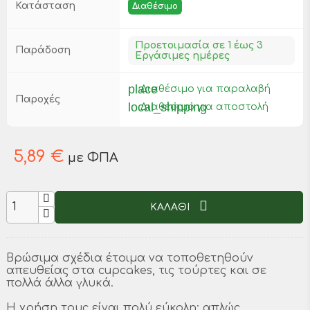
Κατάσταση
Διαθέσιμο
Προετοιμασία σε 1 έως 3
Παράδοση
Εργάσιμες ημέρες
place
Διαθέσιμο για παραλαβή
Παροχές
local_shipping
Διαθέσιμο για αποστολή
5,89 €
με ΦΠΑ
ΚΑΛΑΘΙ
Βρώσιμα σχέδια έτοιμα να τοποθετηθούν
απευθείας στα cupcakes, τις τούρτες και σε
πολλά άλλα γλυκά.
Η χρήση τους είναι πολύ εύκολη: απλώς