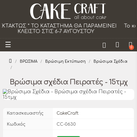
ΑΜΕΙΝΕΙ
Το κατάστημα θα παραμείνει κλειστό τ
από 18/07 εως 29/08.
Toggle
☰
0
navigation
ΒΡΩΣΙΜΑ
Βρώσιμη Εκτύπωση
Βρώσιμα Σχέδια
Βρώσιμα σχέδια Πειρατές - 15τμχ
Κατασκευαστής
CakeCraft
Κωδικός
CC-0630