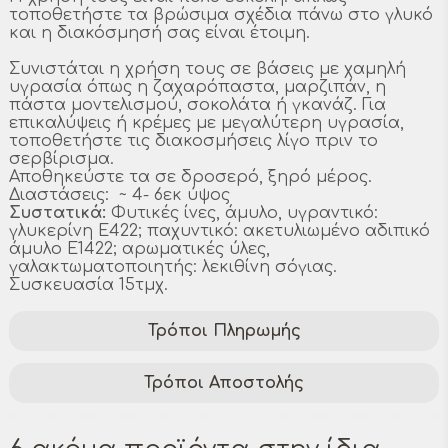
τοποθετήστε τα βρώσιμα σχέδια πάνω στο γλυκό
και η διακόσμησή σας είναι έτοιμη.
Συνιστάται η χρήση τους σε βάσεις με χαμηλή
υγρασία όπως η ζαχαρόπαστα, μαρζιπάν, η
πάστα μοντελισμού, σοκολάτα ή γκανάζ. Για
επικαλύψεις ή κρέμες με μεγαλύτερη υγρασία,
τοποθετήστε τις διακοσμήσεις λίγο πριν το
σερβίρισμα.
Αποθηκεύστε τα σε δροσερό, ξηρό μέρος.
Διαστάσεις: ~ 4- 6εκ ύψος
Συστατικά:
Φυτικές ίνες, άμυλο, υγραντικό:
γλυκερίνη E422; παχυντικό: ακετυλιωμένο αδιπικό
άμυλο E1422; αρωματικές ύλες,
γαλακτωματοποιητής: λεκιθίνη σόγιας.
Συσκευασία 15τμχ.
Τρόποι Πληρωμής
Τρόποι Αποστολής