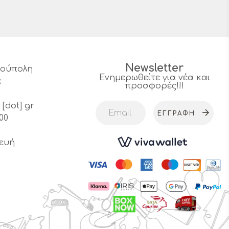
Newsletter
υρούπολη
Ενημερωθείτε για νέα και
α
προσφορές!!!
4
 [dot] gr
ΕΓΓΡΑΦΉ
00
ευή