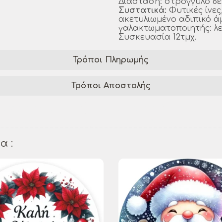
Διάσταση: στρογγυλό 6ε
Συστατικά:
Φυτικές ίνες
ακετυλιωμένο αδιπικό άμ
γαλακτωματοποιητής: λε
Συσκευασία 12τμχ.
Τρόποι Πληρωμής
Τρόποι Αποστολής
μες διακοσμήσεις
Βρώσιμα σχέδια
διακοσμήσε
φαγώσιμα σχέδια
Καλή Χρονιά 2026
εποχιακά 
α :