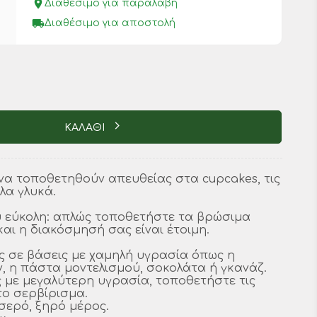
place
Διαθέσιμο για παραλαβή
local_shipping
Διαθέσιμο για αποστολή
ΚΑΛΑΘΙ
να τοποθετηθούν απευθείας στα cupcakes, τις
λα γλυκά.
ύ εύκολη: απλώς τοποθετήστε τα βρώσιμα
αι η διακόσμησή σας είναι έτοιμη.
ς σε βάσεις με χαμηλή υγρασία όπως η
 η πάστα μοντελισμού, σοκολάτα ή γκανάζ.
ς με μεγαλύτερη υγρασία, τοποθετήστε τις
το σερβίρισμα.
σερό, ξηρό μέρος.