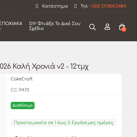
 εταιρεία θα παραμείνει κλειστεί από 12/08 εως 30/0
Κατάστημα
Τηλ:
+(30) 211.800.2484
ΕΠΟΧΙΑΚΑ
DIY Φτιάξε Το Δικό Σου
Σχέδιο
0
26 Καλή Χρονιά v2 - 12τμχ
CakeCraft
CC-9470
Διαθέσιμο
Προετοιμασία σε 1 έως 3 Εργάσιμες ημέρες