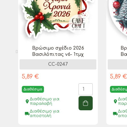
Βρώσιμo σχέδιo 2026
Βρ
Βασιλόπιτας v6- 1τμχ
Βα
CC-0247
5,89 €
5,89 
Διαθέσιμο
Διαθέσι
Διαθέσιμο για
Δια
place
place
παραλαβή
παρ
Διαθέσιμο για
Δια
local_shipping
local_shipping
αποστολή
απο