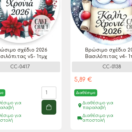
ώσιμo σχέδιo 2026
Βρώσιμo σχέδιo 2
σιλόπιτας v5- 1τμχ
Βασιλόπιτας v4- 1
CC-0417
CC-0138
€
5,89 €
μο
Διαθέσιμο
θέσιμο για
Διαθέσιμο για
place
αλαβή
παραλαβή
θέσιμο για
Διαθέσιμο για
local_shipping
στολή
αποστολή