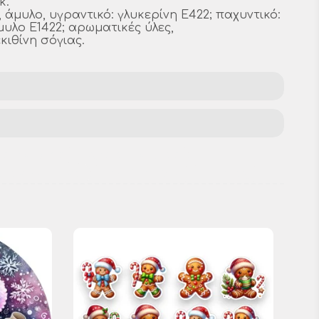
κ.
, άμυλο, υγραντικό: γλυκερίνη E422; παχυντικό:
υλο E1422; αρωματικές ύλες,
κιθίνη σόγιας.
ις τούρτας
σχέδια τούρτας
διακοσμητικά
γενέθλια 2026
12 τεμάχ