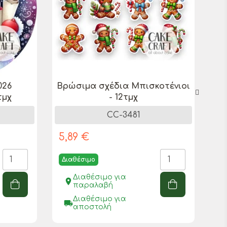
026
Βρώσιμα σχέδια Μπισκοτένιοι
τμχ
- 12τμχ
CC-3481
5,89 €
5,
Διαθέσιμο
Δ
Διαθέσιμο για
place
pl
παραλαβή
Διαθέσιμο για
local_shipping
local_sh
αποστολή