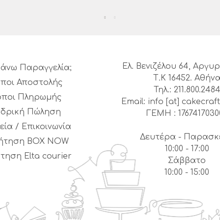
Ελ. Βενιζέλου 64, Αργ
άνω Παραγγελία;
Τ.Κ 16452. Αθήν
ποι Αποστολής
Τηλ.: 211.800.248
όποι Πληρωμής
Email: info [at] cakecraft
νδρική Πώληση
ΓΕΜΗ : 1767417030
εία / Επικοινωνία
Δευτέρα - Παρασκ
ήτηση BOX NOW
10:00 - 17:00
τηση Elta courier
Σάββατο
10:00 - 15:00