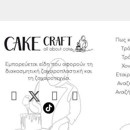
Πως κ
Τρό
Τρ
Εμπορεύεται είδη που αφορούν τη
Χο
διακοσμητική ζαχαροπλαστική και
Εταιρ
τη ζαχαροτεχνία.
Αναζ
Αναζή