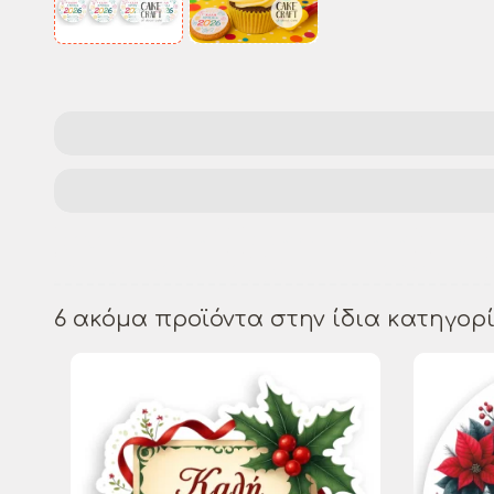
ζαχαροπλαστική
διακόσμηση κέικ
βρώσι
εορταστικά σχέδια
θεματική διακόσμηση
6 ακόμα προϊόντα στην ίδια κατηγορί