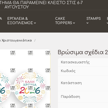
είνει κλειστό τα Σάββατα από 18/07 εως
Η
29/08.
Α
ΕΡΓΑΛΕΙΑ &
CAKE
STAMPS
ΕΞΟΠΛΙΣΜΟΣ
TOPPERS
 Χριστουγεννιάτικα
Βρώσιμα σχέδια 20
Κατασκευαστής
Κωδικός
Κατάσταση
Παράδοση