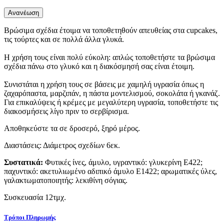
Βρώσιμα σχέδια έτοιμα να τοποθετηθούν απευθείας στα cupcakes,
τις τούρτες και σε πολλά άλλα γλυκά.
Η χρήση τους είναι πολύ εύκολη: απλώς τοποθετήστε τα βρώσιμα
σχέδια πάνω στο γλυκό και η διακόσμησή σας είναι έτοιμη.
Συνιστάται η χρήση τους σε βάσεις με χαμηλή υγρασία όπως η
ζαχαρόπαστα, μαρζιπάν, η πάστα μοντελισμού, σοκολάτα ή γκανάζ.
Για επικαλύψεις ή κρέμες με μεγαλύτερη υγρασία, τοποθετήστε τις
διακοσμήσεις λίγο πριν το σερβίρισμα.
Αποθηκεύστε τα σε δροσερό, ξηρό μέρος.
Διαστάσεις: Διάμετρος σχεδίων 6εκ.
Συστατικά:
Φυτικές ίνες, άμυλο, υγραντικό: γλυκερίνη E422;
παχυντικό: ακετυλιωμένο αδιπικό άμυλο E1422; αρωματικές ύλες,
γαλακτωματοποιητής: λεκιθίνη σόγιας.
Συσκευασία 12τμχ.
Τρόποι Πληρωμής