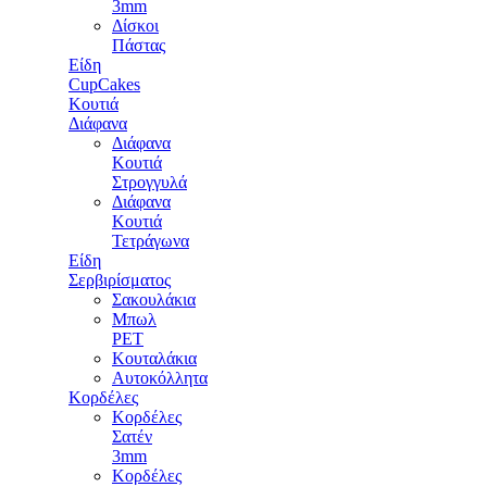
3mm
Δίσκοι
Πάστας
Είδη
CupCakes
Κουτιά
Διάφανα
Διάφανα
Κουτιά
Στρογγυλά
Διάφανα
Κουτιά
Τετράγωνα
Είδη
Σερβιρίσματος
Σακουλάκια
Μπωλ
PET
Κουταλάκια
Αυτοκόλλητα
Κορδέλες
Κορδέλες
Σατέν
3mm
Κορδέλες