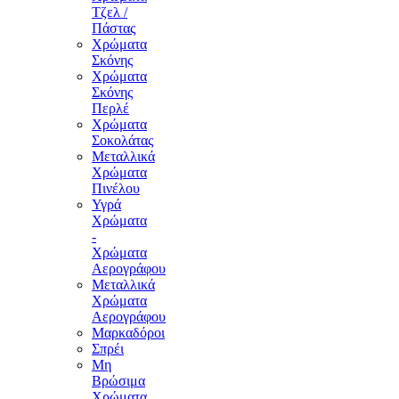
Τζελ /
Πάστας
Χρώματα
Σκόνης
Χρώματα
Σκόνης
Περλέ
Χρώματα
Σοκολάτας
Μεταλλικά
Χρώματα
Πινέλου
Υγρά
Χρώματα
-
Χρώματα
Αερογράφου
Μεταλλικά
Χρώματα
Αερογράφου
Μαρκαδόροι
Σπρέι
Μη
Βρώσιμα
Χρώματα