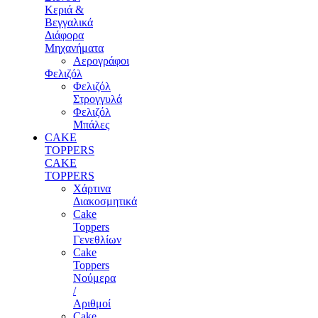
Κεριά &
Βεγγαλικά
Διάφορα
Μηχανήματα
Αερογράφοι
Φελιζόλ
Φελιζόλ
Στρογγυλά
Φελιζόλ
Μπάλες
CAKE
TOPPERS
CAKE
TOPPERS
Χάρτινα
Διακοσμητικά
Cake
Toppers
Γενεθλίων
Cake
Toppers
Νούμερα
/
Αριθμοί
Cake