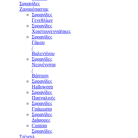
Σφραγίδες
Ζαχαρόπαστας
Σφραγίδες
Γενεθλίων
Σφραγίδες
Χριστουγεννιάτικες
Σφραγίδες
Γάμου
/
Βαλεντίνου
Σφραγίδες
Νεογέννητα
/
Βάπτιση
Σφραγίδες
Halloween
Σφραγίδες
Πασχαλινές
Σφραγίδες
Γράμματα
Σφραγίδες
Διάφορες
Custom
Σφραγίδες
Στένσιλ