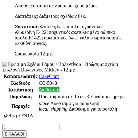
Αποθηκεύστε τα σε δροσερό, ξηρό μέρος.
Διαστάσεις: Διάμετρος σχεδίων 6εκ.
Συστατικά:
Φυτικές ίνες, άμυλο, υγραντικό:
γλυκερίνη E422; παχυντικό: ακετυλιωμένο αδιπικό
άμυλο E1422; αρωματικές ύλες, γαλακτωματοποιητής:
λεκιθίνη σόγιας.
Συσκευασία 12τμχ.
Κατασκευαστής
CakeCraft
Κωδικός
CC-5048
Κατάσταση
Διαθέσιμο
Παράδοση
Προετοιμασία σε 1 έως 3 Εργάσιμες ημέρες
place
Διαθέσιμο για παραλαβή
Παροχές
local_shipping
Διαθέσιμο για αποστολή
5,89 €
με ΦΠΑ

ΚΑΛΑΘΙ