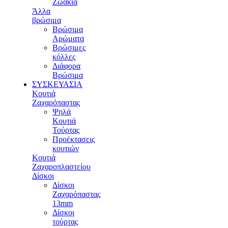
Ζωάκια
Άλλα
βρώσιμα
Βρώσιμα
Αρώματα
Βρώσιμες
κόλλες
Διάφορα
Βρώσιμα
ΣΥΣΚΕΥΑΣΙΑ
Κουτιά
Ζαχαρόπαστας
Ψηλά
Κουτιά
Τούρτας
Προέκτασεις
κουτιών
Κουτιά
Ζαχαροπλαστείου
Δίσκοι
Δίσκοι
Ζαχαρόπαστας
13mm
Δίσκοι
τούρτας