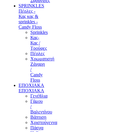
Σφραγίδες
SPRINKLES
Πέρλες -
Κας κας &
sprinkles -
Candy Floss
Sprinkles
Κας-
Κας /
Τρούφες
Πέρλες
Χρωματιστή
Ζάχαρη
/
Candy
Floss
ΕΠΟΧΙΑΚΑ
ΕΠΟΧΙΑΚΑ
Γενέθλια
Γάμου
/
Βαλεντίνου
Βάπτιση
Χριστούγεννα
Πάσχα