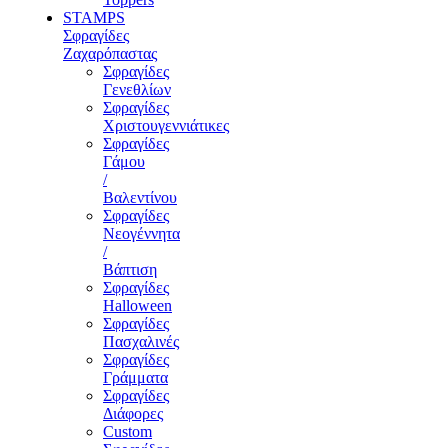
STAMPS
Σφραγίδες
Ζαχαρόπαστας
Σφραγίδες
Γενεθλίων
Σφραγίδες
Χριστουγεννιάτικες
Σφραγίδες
Γάμου
/
Βαλεντίνου
Σφραγίδες
Νεογέννητα
/
Βάπτιση
Σφραγίδες
Halloween
Σφραγίδες
Πασχαλινές
Σφραγίδες
Γράμματα
Σφραγίδες
Διάφορες
Custom