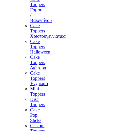
Toppers
Γάμου
/
Βαλεντίνου
Cake
Toppers
Χριστουγεννιάτικα
Cake
Toppers
Halloween
Cake
Toppers
Διάφορα
Cake
Toppers
Έγχρωμα
Mini
Toppers
Disc
Toppers
Cake
Pop
Sticks
Custom
Toppers