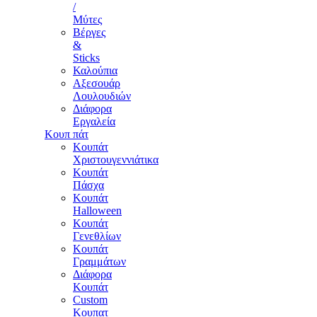
/
Μύτες
Βέργες
&
Sticks
Καλούπια
Αξεσουάρ
Λουλουδιών
Διάφορα
Εργαλεία
Κουπ πάτ
Κουπάτ
Χριστουγεννιάτικα
Κουπάτ
Πάσχα
Κουπάτ
Halloween
Κουπάτ
Γενεθλίων
Κουπάτ
Γραμμάτων
Διάφορα
Κουπάτ
Custom
Κουπατ