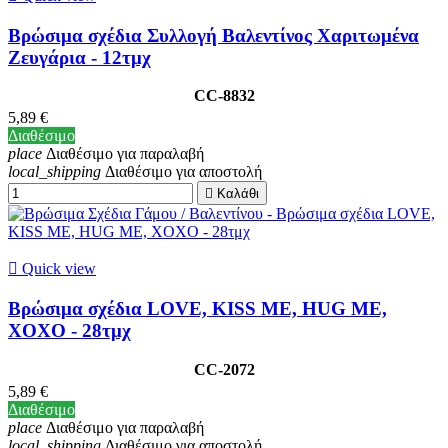
Βρώσιμα σχέδια Συλλογή Βαλεντίνος Χαριτωμένα
Ζευγάρια - 12τμχ
CC-8832
5,89 €
Διαθέσιμο
place
Διαθέσιμο για παραλαβή
local_shipping
Διαθέσιμο για αποστολή

Καλάθι

Quick view
Βρώσιμα σχέδια LOVE, KISS ME, HUG ME,
XOXO - 28τμχ
CC-2072
5,89 €
Διαθέσιμο
place
Διαθέσιμο για παραλαβή
local_shipping
Διαθέσιμο για αποστολή