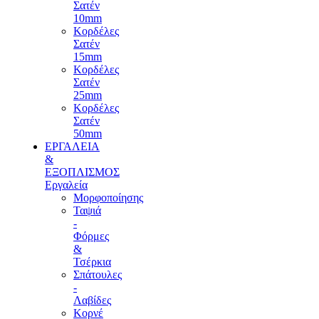
Σατέν
10mm
Κορδέλες
Σατέν
15mm
Κορδέλες
Σατέν
25mm
Κορδέλες
Σατέν
50mm
ΕΡΓΑΛΕΙΑ
&
ΕΞΟΠΛΙΣΜΟΣ
Εργαλεία
Μορφοποίησης
Ταψιά
-
Φόρμες
&
Τσέρκια
Σπάτουλες
-
Λαβίδες
Κορνέ