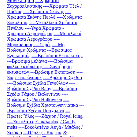
Μοντελισμού
---Χρώματα
Ζαχαροπλαστικής
----Χρώματα Τζελ /
Πάστας
----Χρώματα Σκόνης
----
Χρώματα Σκόνης Περλέ
----Χρώματα
Σοκολάτας
----Μεταλλικά Χρώματα
Πινέλου
----Υγρά Χρώματα -
Χρώματα Αερογράφου
----Μεταλλικά
Χρώματα Αερογράφου
----
Μαρκαδόροι
----Σπρέι
----Μη
Βρώσιμα Χρώματα
---Βρώσιμος
Εξοπλισμός
----Βρώσιμοι Εκτυπωτές
-
---Βρώσιμα μελάνια
----Βρώσιμα
φύλλα εκτύπωσης
----Συντήρηση
εκτυπωτών
---Βρώσιμη Εκτύπωση
----
Σας εκτυπώνουμε
----Βρώσιμα Σχέδια
----Βρώσιμα Σχέδια Γενεθλίων
----
Βρώσιμα Σχέδια Baby
----Βρώσιμα
Σχέδια Γάμου / Βαλεντίνου
----
Βρώσιμα Σχέδια Halloween
----
Βρώσιμα Σχέδια Χριστουγεννιάτικα
---
-Βρώσιμα Σχέδια Πασχαλινά
---
Πρώτες Ύλες
----Ζάχαρη / Royal Icing
----Σοκολάτες Επικάλυψης / Candy
melts
----Σοκολατένια Αυγά / Μπάλες /
Ζωάκια
---Πέρλες - Κας κας &