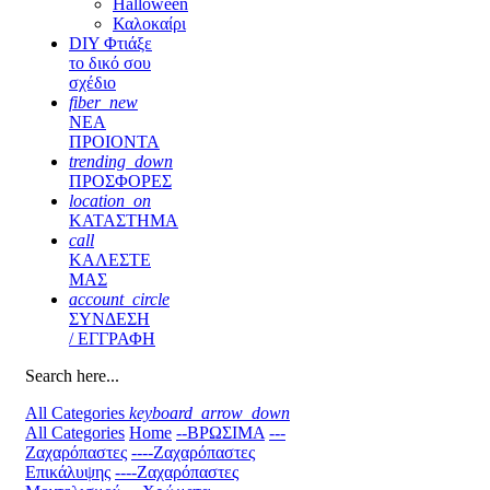
Halloween
Καλοκαίρι
DIY Φτιάξε
το δικό σου
σχέδιο
fiber_new
ΝΕΑ
ΠΡΟΙΟΝΤΑ
trending_down
ΠΡΟΣΦΟΡΕΣ
location_on
ΚΑΤΑΣΤΗΜΑ
call
ΚΑΛΕΣΤΕ
ΜΑΣ
account_circle
ΣΥΝΔΕΣΗ
/ ΕΓΓΡΑΦΗ
Search here...
All Categories
keyboard_arrow_down
All Categories
Home
--ΒΡΩΣΙΜΑ
---
Ζαχαρόπαστες
----Ζαχαρόπαστες
Επικάλυψης
----Ζαχαρόπαστες