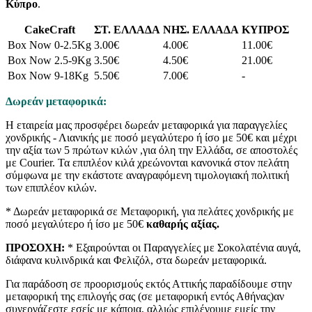
Κύπρο
.
CakeCraft
ΣΤ. ΕΛΛΑΔΑ
ΝΗΣ. ΕΛΛΑΔΑ
ΚΥΠΡΟΣ
Box Now 0-2.5Kg
3.00€
4.00€
11.00€
Box Now 2.5-9Kg
3.50€
4.50€
21.00€
Box Now 9-18Kg
5.50€
7.00€
-
Δωρεάν μεταφορικά:
Η εταιρεία μας προσφέρει δωρεάν μεταφορικά για παραγγελίες
χονδρικής - Λιανικής με ποσό μεγαλύτερο ή ίσο με 50€ και μέχρι
την αξία των 5 πρώτων κιλών ,για όλη την Ελλάδα, σε αποστολές
με Courier. Τα επιπλέον κιλά χρεώνονται κανονικά στον πελάτη
σύμφωνα με την εκάστοτε αναγραφόμενη τιμολογιακή πολιτική
των επιπλέον κιλών.
* Δωρεάν μεταφορικά σε Μεταφορική, για πελάτες χονδρικής με
ποσό μεγαλύτερο ή ίσο με 50€
καθαρής αξίας.
ΠΡΟΣΟΧΗ:
* Εξαιρούνται οι Παραγγελίες με Σοκολατένια αυγά,
διάφανα κυλινδρικά και Φελιζόλ, στα δωρεάν μεταφορικά.
Για παράδοση σε προορισμούς εκτός Αττικής παραδίδουμε στην
μεταφορική της επιλογής σας (σε μεταφορική εντός Αθήνας)αν
συνεργάζεστε εσείς με κάποια, αλλιώς επιλέγουμε εμείς την