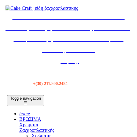
* ΕΚΤΑΚΤΩΣ * ΤΟ ΚΑΤΑΣΤΗΜΑ ΘΑ ΠΑΡΑΜΕΙΝΕΙ
ΚΛΕΙΣΤΟ ΣΤΙΣ 6-7 ΑΥΓΟΥΣΤΟΥ
Το κατάστημα θα παραμείνει κλειστό τα Σάββατα από 18/07 εως
29/08.
Η εταιρεία θα παραμείνει κλειστεί από 12/08 εως 30/08.
Δωρεάν μεταφορικά σε όλες τις αποστολές πάνω από 50€ *
Αποστολές με BOX NOW
Για τιμές χονδρικής, κάντε Σύνδεση ή δημιουργία λογαριασμού
χονδρικής.
Κατάστημα
Τηλ:
+(30) 211.800.2484
Toggle navigation
☰
home
ΒΡΩΣΙΜΑ
Χρώματα
Ζαχαροπλαστικής
Χρώματα