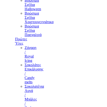
Βρώσιμα
Σχέδια
Halloween
Βρώσιμα
Σχέδια
Χριστουγεννιάτικα
Βρώσιμα
Σχέδια
Πασχαλινά
Πρώτες
Ύλες
Ζάχαρη
/
Royal
Icing
Σοκολάτες
Επικάλυψης
/
Candy
melts
Σοκολατένια
Αυγά
/
Μπάλες
/