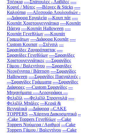
Τσέρκια
----Σπάτουλες - Λαβίδες
----
Κορνέ / Μύτες
----Βέργες & Sticks
----
Καλούπια
----Αξεσουάρ Λουλουδιών
-
---Διάφορα Εργαλεία
---Κουπ πάτ
----
Κουπάτ Χριστουγεννιάτικα
----Κουπάτ
Πάσχα
----Κουπάτ Halloween
----
Κουπάτ Γενεθλίων
----Κουπάτ
Γραμμάτων
----Διάφορα Κουπάτ
----
Custom Κουπατ
---Στένσιλ
---
Σφραγίδες Ζαχαρόπαστας
----
Σφραγίδες Γενεθλίων
----Σφραγίδες
Χριστουγεννιάτικες
----Σφραγίδες
Γάμου / Βαλεντίνου
----Σφραγίδες
Νεογέννητα / Βάπτιση
----Σφραγίδες
Halloween
----Σφραγίδες Πασχαλινές
-
---Σφραγίδες Γράμματα
----Σφραγίδες
Διάφορες
----Custom Σφραγίδες
---
Μηχανήματα
----Αερογράφοι
---
Φελιζόλ
----Φελιζόλ Στρογγυλά
----
Φελιζόλ Μπάλες
---Κεριά &
Βεγγαλικά
---Διάφορα
--CAKE
TOPPERS
---Χάρτινα Διακοσμητικά
--
-Cake Toppers Γενεθλίων
---Cake
Toppers Νούμερα / Αριθμοί
---Cake
Toppers Γάμου / Βαλεντίνου
---Cake