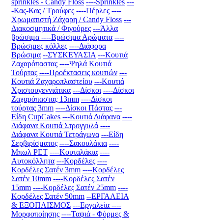
sprinkles - Candy Floss
----Sprinkles
---
-Κας-Κας / Τρούφες
----Πέρλες
----
Χρωματιστή Ζάχαρη / Candy Floss
---
Διακοσμητικά / Φιγούρες
---Άλλα
βρώσιμα
----Βρώσιμα Αρώματα
----
Βρώσιμες κόλλες
----Διάφορα
Βρώσιμα
--ΣΥΣΚΕΥΑΣΙΑ
---Κουτιά
Ζαχαρόπαστας
----Ψηλά Κουτιά
Τούρτας
----Προέκτασεις κουτιών
---
Κουτιά Ζαχαροπλαστείου
---Κουτιά
Χριστουγεννιάτικα
---Δίσκοι
----Δίσκοι
Ζαχαρόπαστας 13mm
----Δίσκοι
τούρτας 3mm
----Δίσκοι Πάστας
---
Είδη CupCakes
---Κουτιά Διάφανα
----
Διάφανα Κουτιά Στρογγυλά
----
Διάφανα Κουτιά Τετράγωνα
---Είδη
Σερβιρίσματος
----Σακουλάκια
----
Μπωλ PET
----Κουταλάκια
----
Αυτοκόλλητα
---Κορδέλες
----
Κορδέλες Σατέν 3mm
----Κορδέλες
Σατέν 10mm
----Κορδέλες Σατέν
15mm
----Κορδέλες Σατέν 25mm
----
Κορδέλες Σατέν 50mm
--ΕΡΓΑΛΕΙΑ
& ΕΞΟΠΛΙΣΜΟΣ
---Εργαλεία
----
Μορφοποίησης
----Ταψιά - Φόρμες &