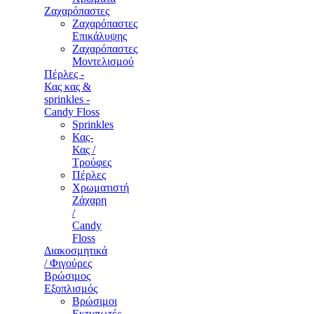
Ζαχαρόπαστες
Ζαχαρόπαστες
Επικάλυψης
Ζαχαρόπαστες
Μοντελισμού
Πέρλες -
Κας κας &
sprinkles -
Candy Floss
Sprinkles
Κας-
Κας /
Τρούφες
Πέρλες
Χρωματιστή
Ζάχαρη
/
Candy
Floss
Διακοσμητικά
/ Φιγούρες
Βρώσιμος
Εξοπλισμός
Βρώσιμοι
Εκτυπωτές