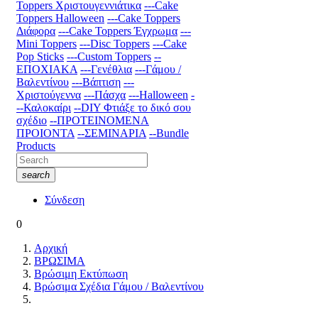
Toppers Χριστουγεννιάτικα
---Cake
Toppers Halloween
---Cake Toppers
Διάφορα
---Cake Toppers Έγχρωμα
---
Mini Toppers
---Disc Toppers
---Cake
Pop Sticks
---Custom Toppers
--
ΕΠΟΧΙΑΚΑ
---Γενέθλια
---Γάμου /
Βαλεντίνου
---Βάπτιση
---
Χριστούγεννα
---Πάσχα
---Halloween
-
--Καλοκαίρι
--DIY Φτιάξε το δικό σου
σχέδιο
--ΠΡΟΤΕΙΝΟΜΕΝΑ
ΠΡΟΙΟΝΤΑ
--ΣΕΜΙΝΑΡΙΑ
--Bundle
Products
search
Σύνδεση
0
Αρχική
ΒΡΩΣΙΜΑ
Βρώσιμη Εκτύπωση
Βρώσιμα Σχέδια Γάμου / Βαλεντίνου