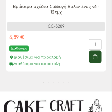
Βρώσιμα σχέδια Συλλογή Βαλεντίνος ν6 -
12τμχ
CC-8209
5,89 €
Διαθέσιμο
place
Διαθέσιμο για παραλαβή
local_shipping
Διαθέσιμο για αποστολή