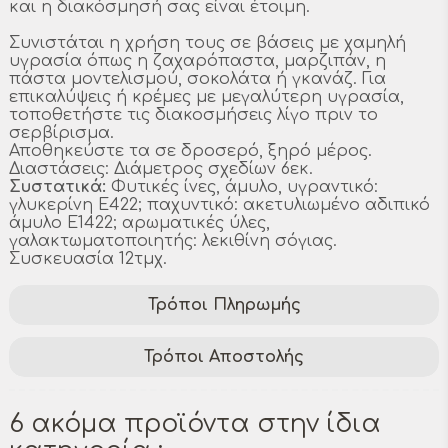
και η διακόσμησή σας είναι έτοιμη.
Συνιστάται η χρήση τους σε βάσεις με χαμηλή
υγρασία όπως η ζαχαρόπαστα, μαρζιπάν, η
πάστα μοντελισμού, σοκολάτα ή γκανάζ. Για
επικαλύψεις ή κρέμες με μεγαλύτερη υγρασία,
τοποθετήστε τις διακοσμήσεις λίγο πριν το
σερβίρισμα.
Αποθηκεύστε τα σε δροσερό, ξηρό μέρος.
Διαστάσεις: Διάμετρος σχεδίων 6εκ.
Συστατικά:
Φυτικές ίνες, άμυλο, υγραντικό:
γλυκερίνη E422; παχυντικό: ακετυλιωμένο αδιπικό
άμυλο E1422; αρωματικές ύλες,
γαλακτωματοποιητής: λεκιθίνη σόγιας.
Συσκευασία 12τμχ.
Τρόποι Πληρωμής
Τρόποι Αποστολής
6 ακόμα προϊόντα στην ίδια