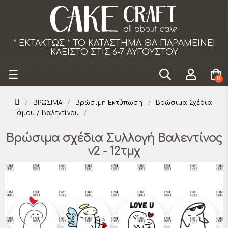
ΕΙ
Το κατάστημα θα παραμείνει κλειστό τα Σάββ
από 18/07 εως 29/08.
Toggle
☰
0
navigation
ΒΡΩΣΙΜΑ
Βρώσιμη Εκτύπωση
Βρώσιμα Σχέδια
Γάμου / Βαλεντίνου
Βρώσιμα σχέδια Συλλογή Βαλεντίνος
ν2 - 12τμχ