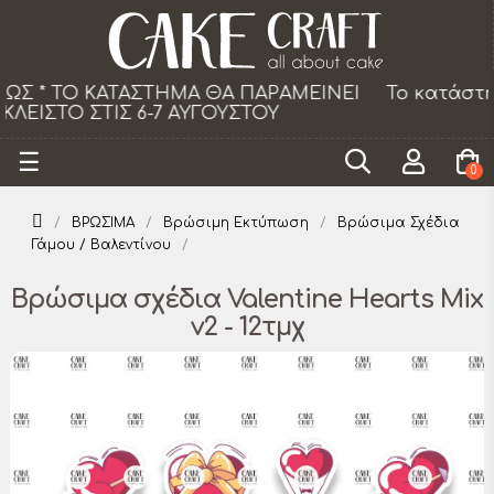
Το κατάστημα θα παραμείνει κλειστό τα Σάββατα
από 18/07 εως 29/08.
Toggle
☰
0
navigation
ΒΡΩΣΙΜΑ
Βρώσιμη Εκτύπωση
Βρώσιμα Σχέδια
Γάμου / Βαλεντίνου
Βρώσιμα σχέδια Valentine Hearts Mix
v2 - 12τμχ