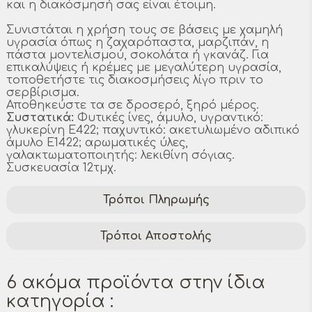
και η διακόσμησή σας είναι έτοιμη.
Συνιστάται η χρήση τους σε βάσεις με χαμηλή
υγρασία όπως η ζαχαρόπαστα, μαρζιπάν, η
πάστα μοντελισμού, σοκολάτα ή γκανάζ. Για
επικαλύψεις ή κρέμες με μεγαλύτερη υγρασία,
τοποθετήστε τις διακοσμήσεις λίγο πριν το
σερβίρισμα.
Αποθηκεύστε τα σε δροσερό, ξηρό μέρος.
Συστατικά:
Φυτικές ίνες, άμυλο, υγραντικό:
γλυκερίνη E422; παχυντικό: ακετυλιωμένο αδιπικό
άμυλο E1422; αρωματικές ύλες,
γαλακτωματοποιητής: λεκιθίνη σόγιας.
Συσκευασία 12τμχ.
Τρόποι Πληρωμής
Τρόποι Αποστολής
6 ακόμα προϊόντα στην ίδια
κατηγορία :