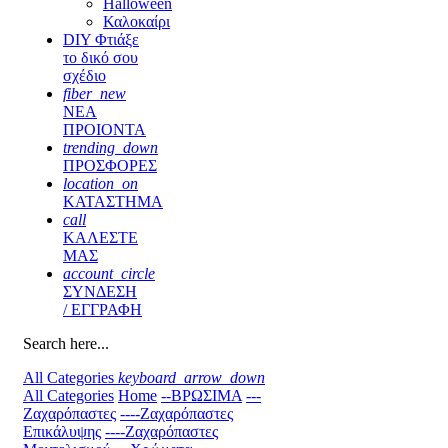
Halloween
Καλοκαίρι
DIY Φτιάξε
το δικό σου
σχέδιο
fiber_new
ΝΕΑ
ΠΡΟΙΟΝΤΑ
trending_down
ΠΡΟΣΦΟΡΕΣ
location_on
ΚΑΤΑΣΤΗΜΑ
call
ΚΑΛΕΣΤΕ
ΜΑΣ
account_circle
ΣΥΝΔΕΣΗ
/ ΕΓΓΡΑΦΗ
Search here...
All Categories
keyboard_arrow_down
All Categories
Home
--ΒΡΩΣΙΜΑ
---
Ζαχαρόπαστες
----Ζαχαρόπαστες
Επικάλυψης
----Ζαχαρόπαστες