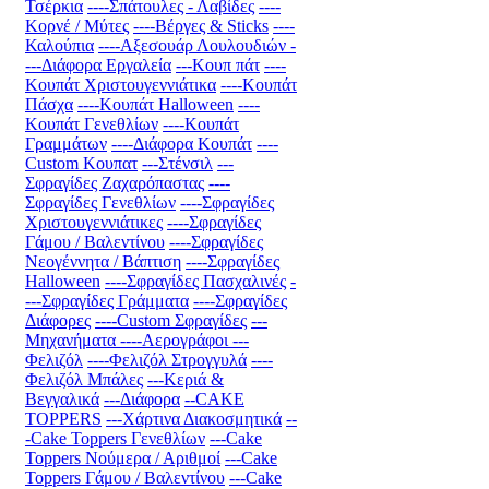
Τσέρκια
----Σπάτουλες - Λαβίδες
----
Κορνέ / Μύτες
----Βέργες & Sticks
----
Καλούπια
----Αξεσουάρ Λουλουδιών
-
---Διάφορα Εργαλεία
---Κουπ πάτ
----
Κουπάτ Χριστουγεννιάτικα
----Κουπάτ
Πάσχα
----Κουπάτ Halloween
----
Κουπάτ Γενεθλίων
----Κουπάτ
Γραμμάτων
----Διάφορα Κουπάτ
----
Custom Κουπατ
---Στένσιλ
---
Σφραγίδες Ζαχαρόπαστας
----
Σφραγίδες Γενεθλίων
----Σφραγίδες
Χριστουγεννιάτικες
----Σφραγίδες
Γάμου / Βαλεντίνου
----Σφραγίδες
Νεογέννητα / Βάπτιση
----Σφραγίδες
Halloween
----Σφραγίδες Πασχαλινές
-
---Σφραγίδες Γράμματα
----Σφραγίδες
Διάφορες
----Custom Σφραγίδες
---
Μηχανήματα
----Αερογράφοι
---
Φελιζόλ
----Φελιζόλ Στρογγυλά
----
Φελιζόλ Μπάλες
---Κεριά &
Βεγγαλικά
---Διάφορα
--CAKE
TOPPERS
---Χάρτινα Διακοσμητικά
--
-Cake Toppers Γενεθλίων
---Cake
Toppers Νούμερα / Αριθμοί
---Cake
Toppers Γάμου / Βαλεντίνου
---Cake