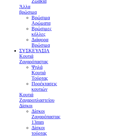
Ζωάκια
Άλλα
βρώσιμα
Βρώσιμα
Αρώματα
Βρώσιμες
κόλλες
Διάφορα
Βρώσιμα
ΣΥΣΚΕΥΑΣΙΑ
Κουτιά
Ζαχαρόπαστας
Ψηλά
Κουτιά
Τούρτας
Προέκτασεις
κουτιών
Κουτιά
Ζαχαροπλαστείου
Δίσκοι
Δίσκοι
Ζαχαρόπαστας
13mm
Δίσκοι
τούρτας