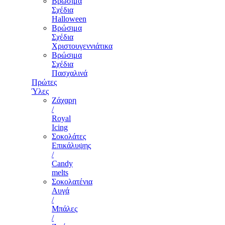
Βρώσιμα
Σχέδια
Halloween
Βρώσιμα
Σχέδια
Χριστουγεννιάτικα
Βρώσιμα
Σχέδια
Πασχαλινά
Πρώτες
Ύλες
Ζάχαρη
/
Royal
Icing
Σοκολάτες
Επικάλυψης
/
Candy
melts
Σοκολατένια
Αυγά
/
Μπάλες
/