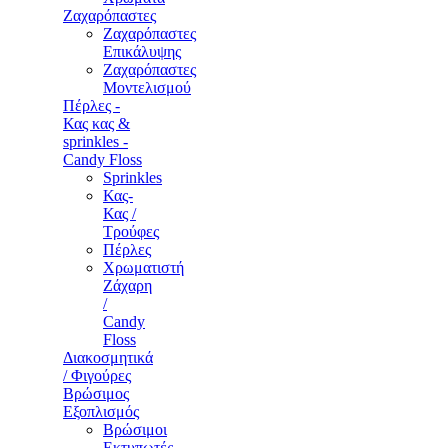
Ζαχαρόπαστες
Ζαχαρόπαστες
Επικάλυψης
Ζαχαρόπαστες
Μοντελισμού
Πέρλες -
Κας κας &
sprinkles -
Candy Floss
Sprinkles
Κας-
Κας /
Τρούφες
Πέρλες
Χρωματιστή
Ζάχαρη
/
Candy
Floss
Διακοσμητικά
/ Φιγούρες
Βρώσιμος
Εξοπλισμός
Βρώσιμοι
Εκτυπωτές