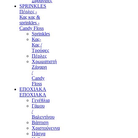
Σφραγίδες
SPRINKLES
Πέρλες -
Κας κας &
sprinkles -
Candy Floss
Sprinkles
Κας-
Κας /
Τρούφες
Πέρλες
Χρωματιστή
Ζάχαρη
/
Candy
Floss
ΕΠΟΧΙΑΚΑ
ΕΠΟΧΙΑΚΑ
Γενέθλια
Γάμου
/
Βαλεντίνου
Βάπτιση
Χριστούγεννα
Πάσχα