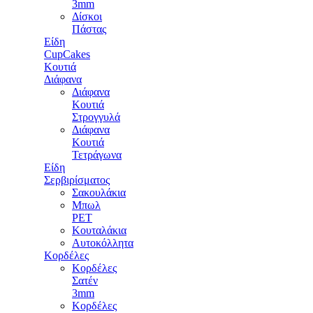
3mm
Δίσκοι
Πάστας
Είδη
CupCakes
Κουτιά
Διάφανα
Διάφανα
Κουτιά
Στρογγυλά
Διάφανα
Κουτιά
Τετράγωνα
Είδη
Σερβιρίσματος
Σακουλάκια
Μπωλ
PET
Κουταλάκια
Αυτοκόλλητα
Κορδέλες
Κορδέλες
Σατέν
3mm
Κορδέλες