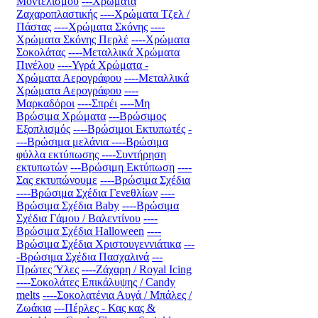
Μοντελισμού
---Χρώματα
Ζαχαροπλαστικής
----Χρώματα Τζελ /
Πάστας
----Χρώματα Σκόνης
----
Χρώματα Σκόνης Περλέ
----Χρώματα
Σοκολάτας
----Μεταλλικά Χρώματα
Πινέλου
----Υγρά Χρώματα -
Χρώματα Αερογράφου
----Μεταλλικά
Χρώματα Αερογράφου
----
Μαρκαδόροι
----Σπρέι
----Μη
Βρώσιμα Χρώματα
---Βρώσιμος
Εξοπλισμός
----Βρώσιμοι Εκτυπωτές
-
---Βρώσιμα μελάνια
----Βρώσιμα
φύλλα εκτύπωσης
----Συντήρηση
εκτυπωτών
---Βρώσιμη Εκτύπωση
----
Σας εκτυπώνουμε
----Βρώσιμα Σχέδια
----Βρώσιμα Σχέδια Γενεθλίων
----
Βρώσιμα Σχέδια Baby
----Βρώσιμα
Σχέδια Γάμου / Βαλεντίνου
----
Βρώσιμα Σχέδια Halloween
----
Βρώσιμα Σχέδια Χριστουγεννιάτικα
---
-Βρώσιμα Σχέδια Πασχαλινά
---
Πρώτες Ύλες
----Ζάχαρη / Royal Icing
----Σοκολάτες Επικάλυψης / Candy
melts
----Σοκολατένια Αυγά / Μπάλες /
Ζωάκια
---Πέρλες - Κας κας &