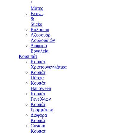
/
Μύτες
Βέργες
&
Sticks
Καλούπια
Αξεσουάρ
Λουλουδιών
Διάφορα
Εργαλεία
Κουπ πάτ
Κουπάτ
Χριστουγεννιάτικα
Κουπάτ
Πάσχα
Κουπάτ
Halloween
Κουπάτ
Γενεθλίων
Κουπάτ
Γραμμάτων
Διάφορα
Κουπάτ
Custom
Κουπατ