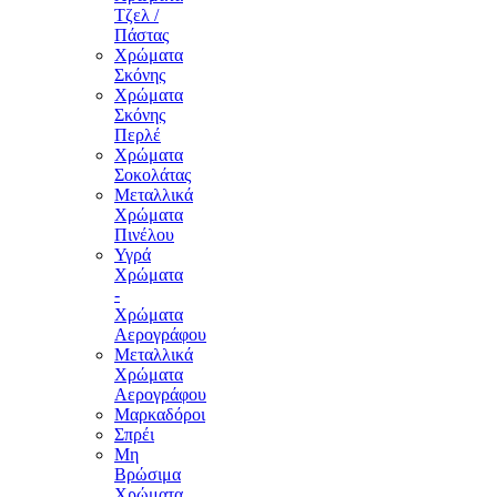
Τζελ /
Πάστας
Χρώματα
Σκόνης
Χρώματα
Σκόνης
Περλέ
Χρώματα
Σοκολάτας
Μεταλλικά
Χρώματα
Πινέλου
Υγρά
Χρώματα
-
Χρώματα
Αερογράφου
Μεταλλικά
Χρώματα
Αερογράφου
Μαρκαδόροι
Σπρέι
Μη
Βρώσιμα
Χρώματα