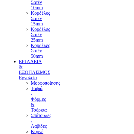
Σατέν
10mm
Κορδέλες
Σατέν
15mm
Κορδέλες
Σατέν
25mm
Κορδέλες
Σατέν
50mm
ΕΡΓΑΛΕΙΑ
&
ΕΞΟΠΛΙΣΜΟΣ
Εργαλεία
Μορφοποίησης
Ταψιά
-
Φόρμες
&
Τσέρκια
Σπάτουλες
-
Λαβίδες
Κορνέ