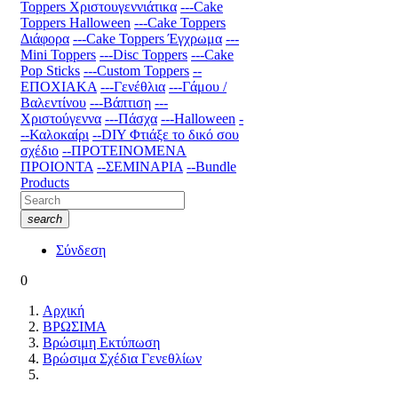
Toppers Χριστουγεννιάτικα
---Cake
Toppers Halloween
---Cake Toppers
Διάφορα
---Cake Toppers Έγχρωμα
---
Mini Toppers
---Disc Toppers
---Cake
Pop Sticks
---Custom Toppers
--
ΕΠΟΧΙΑΚΑ
---Γενέθλια
---Γάμου /
Βαλεντίνου
---Βάπτιση
---
Χριστούγεννα
---Πάσχα
---Halloween
-
--Καλοκαίρι
--DIY Φτιάξε το δικό σου
σχέδιο
--ΠΡΟΤΕΙΝΟΜΕΝΑ
ΠΡΟΙΟΝΤΑ
--ΣΕΜΙΝΑΡΙΑ
--Bundle
Products
search
Σύνδεση
0
Αρχική
ΒΡΩΣΙΜΑ
Βρώσιμη Εκτύπωση
Βρώσιμα Σχέδια Γενεθλίων