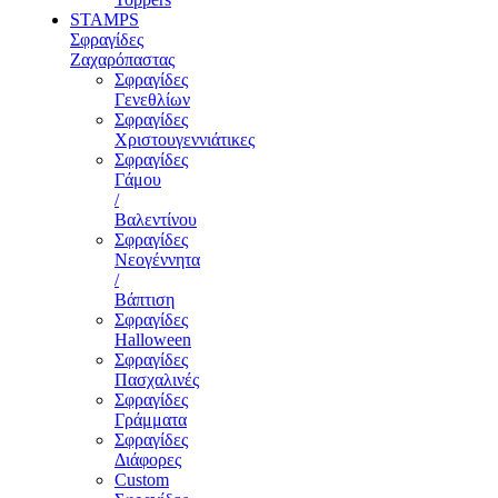
STAMPS
Σφραγίδες
Ζαχαρόπαστας
Σφραγίδες
Γενεθλίων
Σφραγίδες
Χριστουγεννιάτικες
Σφραγίδες
Γάμου
/
Βαλεντίνου
Σφραγίδες
Νεογέννητα
/
Βάπτιση
Σφραγίδες
Halloween
Σφραγίδες
Πασχαλινές
Σφραγίδες
Γράμματα
Σφραγίδες
Διάφορες
Custom