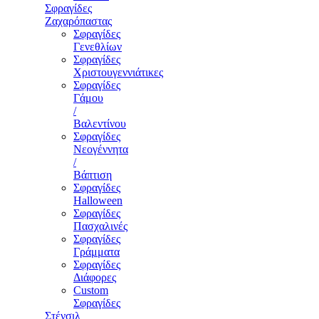
Σφραγίδες
Ζαχαρόπαστας
Σφραγίδες
Γενεθλίων
Σφραγίδες
Χριστουγεννιάτικες
Σφραγίδες
Γάμου
/
Βαλεντίνου
Σφραγίδες
Νεογέννητα
/
Βάπτιση
Σφραγίδες
Halloween
Σφραγίδες
Πασχαλινές
Σφραγίδες
Γράμματα
Σφραγίδες
Διάφορες
Custom
Σφραγίδες
Στένσιλ