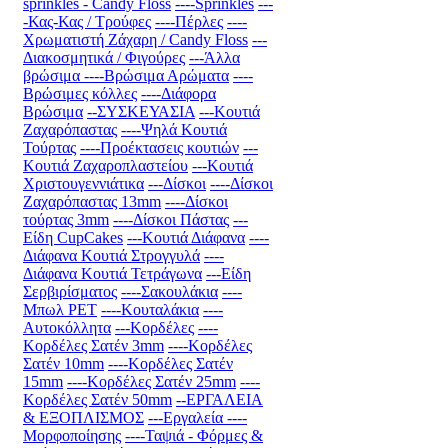
sprinkles - Candy Floss
----Sprinkles
---
-Κας-Κας / Τρούφες
----Πέρλες
----
Χρωματιστή Ζάχαρη / Candy Floss
---
Διακοσμητικά / Φιγούρες
---Άλλα
βρώσιμα
----Βρώσιμα Αρώματα
----
Βρώσιμες κόλλες
----Διάφορα
Βρώσιμα
--ΣΥΣΚΕΥΑΣΙΑ
---Κουτιά
Ζαχαρόπαστας
----Ψηλά Κουτιά
Τούρτας
----Προέκτασεις κουτιών
---
Κουτιά Ζαχαροπλαστείου
---Κουτιά
Χριστουγεννιάτικα
---Δίσκοι
----Δίσκοι
Ζαχαρόπαστας 13mm
----Δίσκοι
τούρτας 3mm
----Δίσκοι Πάστας
---
Είδη CupCakes
---Κουτιά Διάφανα
----
Διάφανα Κουτιά Στρογγυλά
----
Διάφανα Κουτιά Τετράγωνα
---Είδη
Σερβιρίσματος
----Σακουλάκια
----
Μπωλ PET
----Κουταλάκια
----
Αυτοκόλλητα
---Κορδέλες
----
Κορδέλες Σατέν 3mm
----Κορδέλες
Σατέν 10mm
----Κορδέλες Σατέν
15mm
----Κορδέλες Σατέν 25mm
----
Κορδέλες Σατέν 50mm
--ΕΡΓΑΛΕΙΑ
& ΕΞΟΠΛΙΣΜΟΣ
---Εργαλεία
----
Μορφοποίησης
----Ταψιά - Φόρμες &