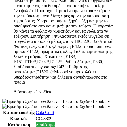
πάνω στην τούρτα. Τα φύλλα που είναι στρογγυλά δεν
είναι κομμένα, και θα πρέπει να τα κόψετε εσείς με
ένα ψαλίδι. Προσοχή : Προτείνουμε να τοποθετήσετε
την εκτύπωση μόνο λίγες ώρες πριν την παρουσίαση
της τούρτας. Χρησιμοποιήστε ξηρή ψύξη και μην το
αποθηκεύετε στο κουτί μαζί με την τούρτα. Η υγρασία
θα κάνει τα φύλλα να κυματίζουν και τα χρώματα να
τρέχουν. Συντήρηση : Φυλάσσεται εκτός ψυγείου σε
στεγνό και δροσερό μέρος στους 18C-22C. Συστατικά:
Φυτικές ίνες, άμυλο, γλυκερίνη E422, τροποποιημένο
άμυλο E1422, αρωματικές ύλες, Γαλακτωματοποιητής:
λεκιθίνη σόγιας. Χρωστικές:Ε133,
Ε151,Ε110*,Ε102*,Ε122*. Ρυθμ.οξύτητας:Ε330,
Σταθ/ποιητης υγρασίας: Ε422; Ρυθμιστής
ρευστότηταςΕ1520. (*Μπορεί να προκαλέσει
υπερδραστηριότητα και έλλειψη συγκέντρωσης στα
παιδιά).
Διάσταση: 21 x 29εκ.
Κατασκευαστής
CakeCraft
Κωδικός
CC-8809
Κατάσταση
Διαθέσιμο