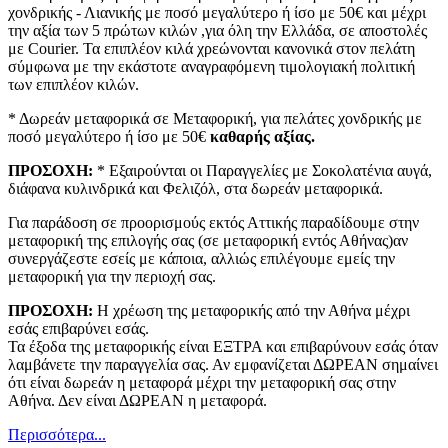
χονδρικής - Λιανικής με ποσό μεγαλύτερο ή ίσο με 50€ και μέχρι
την αξία των 5 πρώτων κιλών ,για όλη την Ελλάδα, σε αποστολές
με Courier. Τα επιπλέον κιλά χρεώνονται κανονικά στον πελάτη
σύμφωνα με την εκάστοτε αναγραφόμενη τιμολογιακή πολιτική
των επιπλέον κιλών.
* Δωρεάν μεταφορικά σε Μεταφορική, για πελάτες χονδρικής με
ποσό μεγαλύτερο ή ίσο με 50€
καθαρής αξίας.
ΠΡΟΣΟΧΗ:
* Εξαιρούνται οι Παραγγελίες με Σοκολατένια αυγά,
διάφανα κυλινδρικά και Φελιζόλ, στα δωρεάν μεταφορικά.
Για παράδοση σε προορισμούς εκτός Αττικής παραδίδουμε στην
μεταφορική της επιλογής σας (σε μεταφορική εντός Αθήνας)αν
συνεργάζεστε εσείς με κάποια, αλλιώς επιλέγουμε εμείς την
μεταφορική για την περιοχή σας.
ΠΡΟΣΟΧΗ:
Η χρέωση της μεταφορικής από την Αθήνα μέχρι
εσάς επιβαρύνει εσάς.
Τα έξοδα της μεταφορικής είναι ΕΞΤΡΑ και επιβαρύνουν εσάς όταν
λαμβάνετε την παραγγελία σας. Αν εμφανίζεται ΔΩΡΕΑΝ σημαίνει
ότι είναι δωρεάν η μεταφορά μέχρι την μεταφορική σας στην
Αθήνα. Δεν είναι ΔΩΡΕΑΝ η μεταφορά.
Περισσότερα...