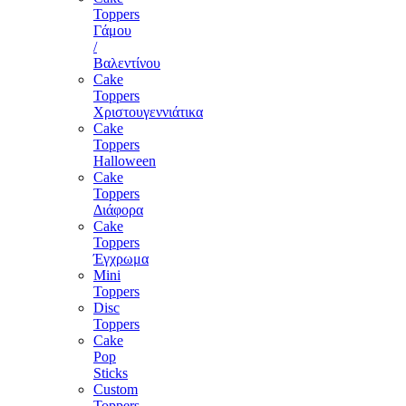
Toppers
Γάμου
/
Βαλεντίνου
Cake
Toppers
Χριστουγεννιάτικα
Cake
Toppers
Halloween
Cake
Toppers
Διάφορα
Cake
Toppers
Έγχρωμα
Mini
Toppers
Disc
Toppers
Cake
Pop
Sticks
Custom
Toppers