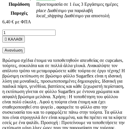
Παράδοση
Προετοιμασία σε 1 έως 3 Εργάσιμες ημέρες
place
Διαθέσιμο για παραλαβή
Παροχές
local_shipping
Διαθέσιμο για αποστολή
6,40 €
με ΦΠΑ

ΚΑΛΑΘΙ
Βρώσιμα σχέδια έτοιμα να τοποθετηθούν απευθείας σε cupcakes,
τούρτες, σοκολάτα και σε πολλά άλλα γλυκά. Ανακαλύψτε τον
απόλυτο τρόπο να μεταμορφώσετε κάθε τούρτα σε έργο τέχνης! Η
βρώσιμη εκτύπωση σε βρώσιμο φύλλο Sugarflex είναι η ιδανική
λύση για μοναδικές, προσωποποιημένες δημιουργίες. Ιδανική για
παιδικά πάρτι, γενέθλια, βαπτίσεις και κάθε ξεχωριστή περίσταση,
η εκτύπωση γίνεται σε φύλλο Sugarflex με έντονα χρώματα και
ασφαλή βρώσιμα μελάνια. Χρήση : Η τοποθέτηση του φύλλου
είναι πολύ εύκολη . Αφού η τούρτα είναι έτοιμη και έχει
σταθεροποιηθεί στο ψυγείο , αφαιρείτε τo φύλλο απο την
συσκευασία του και το εφαρμόζετε πάνω στην τούρτα. Τα φύλλα
που είναι στρογγυλά δεν είναι κομμένα, και θα πρέπει να τα κόψετε
εσείς με ένα ψαλίδι. Προσοχή : Προτείνουμε να τοποθετήσετε την
εκτύπωση μόνο λίγες ώρες πριν την παρουσίαση της τούρτας.