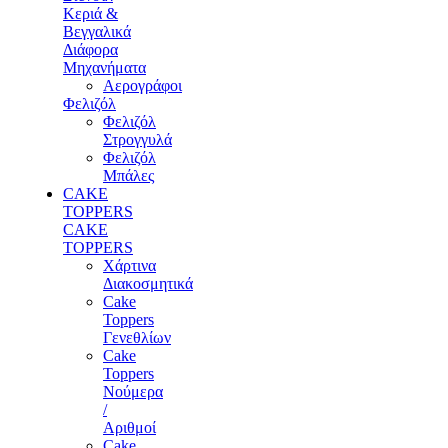
Κεριά &
Βεγγαλικά
Διάφορα
Μηχανήματα
Αερογράφοι
Φελιζόλ
Φελιζόλ
Στρογγυλά
Φελιζόλ
Μπάλες
CAKE
TOPPERS
CAKE
TOPPERS
Χάρτινα
Διακοσμητικά
Cake
Toppers
Γενεθλίων
Cake
Toppers
Νούμερα
/
Αριθμοί
Cake