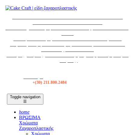
* ΕΚΤΑΚΤΩΣ * ΤΟ ΚΑΤΑΣΤΗΜΑ ΘΑ ΠΑΡΑΜΕΙΝΕΙ
ΚΛΕΙΣΤΟ ΣΤΙΣ 6-7 ΑΥΓΟΥΣΤΟΥ
Το κατάστημα θα παραμείνει κλειστό τα Σάββατα από 18/07 εως
29/08.
Η εταιρεία θα παραμείνει κλειστεί από 12/08 εως 30/08.
Δωρεάν μεταφορικά σε όλες τις αποστολές πάνω από 50€ *
Αποστολές με BOX NOW
Για τιμές χονδρικής, κάντε Σύνδεση ή δημιουργία λογαριασμού
χονδρικής.
Κατάστημα
Τηλ:
+(30) 211.800.2484
Toggle navigation
☰
home
ΒΡΩΣΙΜΑ
Χρώματα
Ζαχαροπλαστικής
Χρώματα