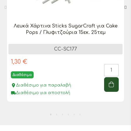
Λευκά Χάρτινα Sticks SugarCraft για Cake
Pops / Γλυφιτζούρια 15εκ. 25τεμ
CC-SC177
1,30 €
Διαθέσιμο
place
Διαθέσιμο για παραλαβή
local_shipping
Διαθέσιμο για αποστολή