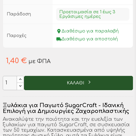
Προετοιμασία σε 1 έως 3
Παράδοση
Εργάσιμες ημέρες
place
Διαθέσιμο για παραλαβή
Παροχές
local_shipping
Διαθέσιμο για αποστολή
1,40 €
με ΦΠΑ
ΚΑΛΑΘΙ
Ξυλάκια για Παγωτό SugarCraft - Ιδανική
Επιλογή για Δημιουργίες Ζαχαροπλαστικής
Ανακαλύψτε την ποιότητα και την ευελιξία των
ξυλακίων για παγωτό SugarCraft, σε συσκευασία
των 50 τεμαχίων. Κατασκευασμένα από υψηλής
ποιότητας φυσικό ξύλο, αυτά τα ξυλάκια είναι