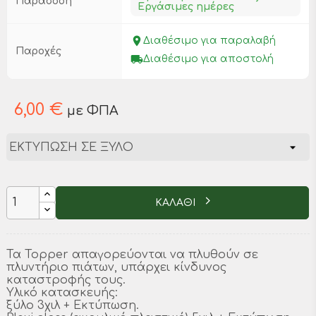
Παράδοση
Εργάσιμες ημέρες
place
Διαθέσιμο για παραλαβή
Παροχές
local_shipping
Διαθέσιμο για αποστολή
6,00 €
με ΦΠΑ
ΚΑΛΑΘΙ
Τα Topper απαγορεύονται να πλυθούν σε
πλυντήριο πιάτων, υπάρχει κίνδυνος
καταστροφής τους.
Υλικό κατασκευής:
ξύλο 3χιλ + Εκτύπωση.