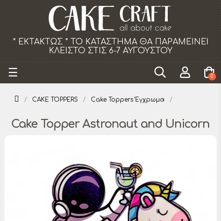
Α ΘΑ ΠΑΡΑΜΕΙΝΕΙ
Το κατάστημα θα παραμείνει κλ
ΥΓΟΥΣΤΟΥ
από 18/07 εως 29/
Toggle
☰
0
navigation
CAKE TOPPERS
Cake Toppers Έγχρωμα
Cake Topper Astronaut and Unicorn