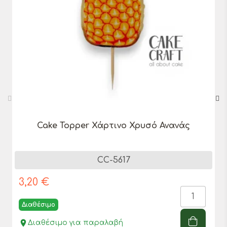
Cake Topper Χάρτινο Χρυσό Ανανάς
CC-5617
3,20 €
Διαθέσιμο
place
Διαθέσιμο για παραλαβή