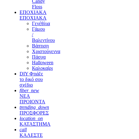
Candy
Floss
ΕΠΟΧΙΑΚΑ
ΕΠΟΧΙΑΚΑ
Γενέθλια
Γάμου
/
Βαλεντίνου
Βάπτιση
Χριστούγεννα
Πάσχα
Halloween
Καλοκαίρι
DIY Φτιάξε
το δικό σου
σχέδιο
fiber_new
ΝΕΑ
ΠΡΟΙΟΝΤΑ
trending_down
ΠΡΟΣΦΟΡΕΣ
location_on
ΚΑΤΑΣΤΗΜΑ
call
ΚΑΛΕΣΤΕ