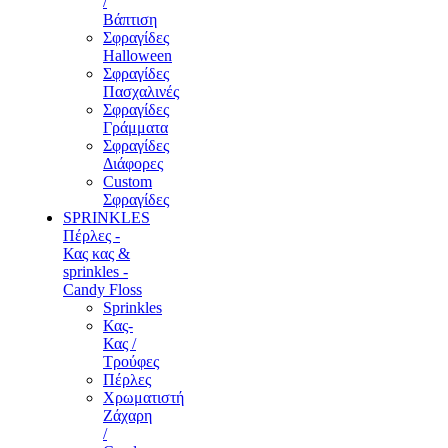
/
Βάπτιση
Σφραγίδες
Halloween
Σφραγίδες
Πασχαλινές
Σφραγίδες
Γράμματα
Σφραγίδες
Διάφορες
Custom
Σφραγίδες
SPRINKLES
Πέρλες -
Κας κας &
sprinkles -
Candy Floss
Sprinkles
Κας-
Κας /
Τρούφες
Πέρλες
Χρωματιστή
Ζάχαρη
/