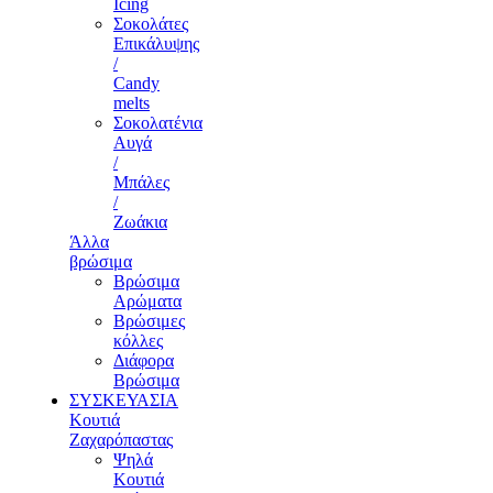
Icing
Σοκολάτες
Επικάλυψης
/
Candy
melts
Σοκολατένια
Αυγά
/
Μπάλες
/
Ζωάκια
Άλλα
βρώσιμα
Βρώσιμα
Αρώματα
Βρώσιμες
κόλλες
Διάφορα
Βρώσιμα
ΣΥΣΚΕΥΑΣΙΑ
Κουτιά
Ζαχαρόπαστας
Ψηλά
Κουτιά