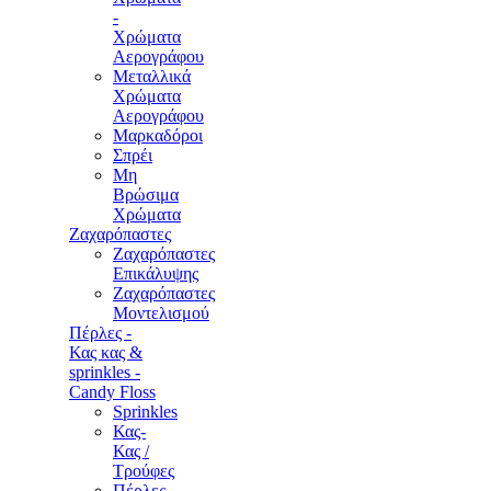
-
Χρώματα
Αερογράφου
Μεταλλικά
Χρώματα
Αερογράφου
Μαρκαδόροι
Σπρέι
Μη
Βρώσιμα
Χρώματα
Ζαχαρόπαστες
Ζαχαρόπαστες
Επικάλυψης
Ζαχαρόπαστες
Μοντελισμού
Πέρλες -
Κας κας &
sprinkles -
Candy Floss
Sprinkles
Κας-
Κας /
Τρούφες
Πέρλες