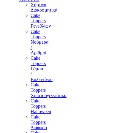
Χάρτινα
Διακοσμητικά
Cake
Toppers
Γενεθλίων
Cake
Toppers
Νούμερα
/
Αριθμοί
Cake
Toppers
Γάμου
/
Βαλεντίνου
Cake
Toppers
Χριστουγεννιάτικα
Cake
Toppers
Halloween
Cake
Toppers
Διάφορα
Cake