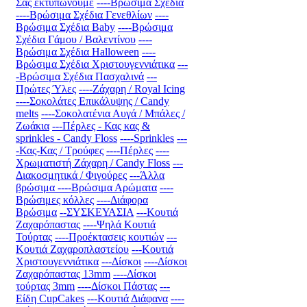
Σας εκτυπώνουμε
----Βρώσιμα Σχέδια
----Βρώσιμα Σχέδια Γενεθλίων
----
Βρώσιμα Σχέδια Baby
----Βρώσιμα
Σχέδια Γάμου / Βαλεντίνου
----
Βρώσιμα Σχέδια Halloween
----
Βρώσιμα Σχέδια Χριστουγεννιάτικα
---
-Βρώσιμα Σχέδια Πασχαλινά
---
Πρώτες Ύλες
----Ζάχαρη / Royal Icing
----Σοκολάτες Επικάλυψης / Candy
melts
----Σοκολατένια Αυγά / Μπάλες /
Ζωάκια
---Πέρλες - Κας κας &
sprinkles - Candy Floss
----Sprinkles
---
-Κας-Κας / Τρούφες
----Πέρλες
----
Χρωματιστή Ζάχαρη / Candy Floss
---
Διακοσμητικά / Φιγούρες
---Άλλα
βρώσιμα
----Βρώσιμα Αρώματα
----
Βρώσιμες κόλλες
----Διάφορα
Βρώσιμα
--ΣΥΣΚΕΥΑΣΙΑ
---Κουτιά
Ζαχαρόπαστας
----Ψηλά Κουτιά
Τούρτας
----Προέκτασεις κουτιών
---
Κουτιά Ζαχαροπλαστείου
---Κουτιά
Χριστουγεννιάτικα
---Δίσκοι
----Δίσκοι
Ζαχαρόπαστας 13mm
----Δίσκοι
τούρτας 3mm
----Δίσκοι Πάστας
---
Είδη CupCakes
---Κουτιά Διάφανα
----