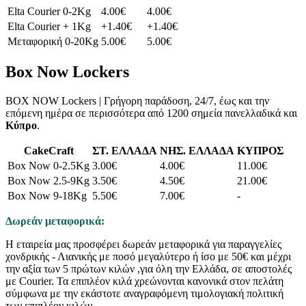
Elta Courier 0-2Kg
4.00€
4.00€
Elta Courier + 1Kg
+1.40€
+1.40€
Μεταφορική 0-20Kg
5.00€
5.00€
Box Now Lockers
BOX NOW Lockers | Γρήγορη παράδοση, 24/7, έως και την
επόμενη ημέρα σε περισσότερα από 1200 σημεία πανελλαδικά και
Κύπρο
.
CakeCraft
ΣΤ. ΕΛΛΑΔΑ
ΝΗΣ. ΕΛΛΑΔΑ
ΚΥΠΡΟΣ
Box Now 0-2.5Kg
3.00€
4.00€
11.00€
Box Now 2.5-9Kg
3.50€
4.50€
21.00€
Box Now 9-18Kg
5.50€
7.00€
-
Δωρεάν μεταφορικά:
Η εταιρεία μας προσφέρει δωρεάν μεταφορικά για παραγγελίες
χονδρικής - Λιανικής με ποσό μεγαλύτερο ή ίσο με 50€ και μέχρι
την αξία των 5 πρώτων κιλών ,για όλη την Ελλάδα, σε αποστολές
με Courier. Τα επιπλέον κιλά χρεώνονται κανονικά στον πελάτη
σύμφωνα με την εκάστοτε αναγραφόμενη τιμολογιακή πολιτική
των επιπλέον κιλών.