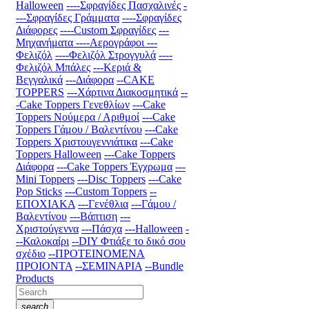
Halloween
----Σφραγίδες Πασχαλινές
-
---Σφραγίδες Γράμματα
----Σφραγίδες
Διάφορες
----Custom Σφραγίδες
---
Μηχανήματα
----Αερογράφοι
---
Φελιζόλ
----Φελιζόλ Στρογγυλά
----
Φελιζόλ Μπάλες
---Κεριά &
Βεγγαλικά
---Διάφορα
--CAKE
TOPPERS
---Χάρτινα Διακοσμητικά
--
-Cake Toppers Γενεθλίων
---Cake
Toppers Νούμερα / Αριθμοί
---Cake
Toppers Γάμου / Βαλεντίνου
---Cake
Toppers Χριστουγεννιάτικα
---Cake
Toppers Halloween
---Cake Toppers
Διάφορα
---Cake Toppers Έγχρωμα
---
Mini Toppers
---Disc Toppers
---Cake
Pop Sticks
---Custom Toppers
--
ΕΠΟΧΙΑΚΑ
---Γενέθλια
---Γάμου /
Βαλεντίνου
---Βάπτιση
---
Χριστούγεννα
---Πάσχα
---Halloween
-
--Καλοκαίρι
--DIY Φτιάξε το δικό σου
σχέδιο
--ΠΡΟΤΕΙΝΟΜΕΝΑ
ΠΡΟΙΟΝΤΑ
--ΣΕΜΙΝΑΡΙΑ
--Bundle
Products
search