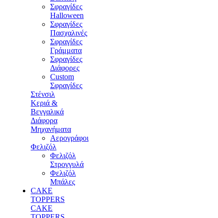
Σφραγίδες
Halloween
Σφραγίδες
Πασχαλινές
Σφραγίδες
Γράμματα
Σφραγίδες
Διάφορες
Custom
Σφραγίδες
Στένσιλ
Κεριά &
Βεγγαλικά
Διάφορα
Μηχανήματα
Αερογράφοι
Φελιζόλ
Φελιζόλ
Στρογγυλά
Φελιζόλ
Μπάλες
CAKE
TOPPERS
CAKE
TOPPERS