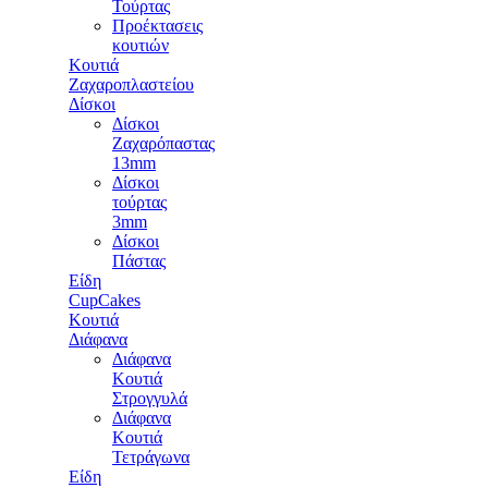
Τούρτας
Προέκτασεις
κουτιών
Κουτιά
Ζαχαροπλαστείου
Δίσκοι
Δίσκοι
Ζαχαρόπαστας
13mm
Δίσκοι
τούρτας
3mm
Δίσκοι
Πάστας
Είδη
CupCakes
Κουτιά
Διάφανα
Διάφανα
Κουτιά
Στρογγυλά
Διάφανα
Κουτιά
Τετράγωνα
Είδη