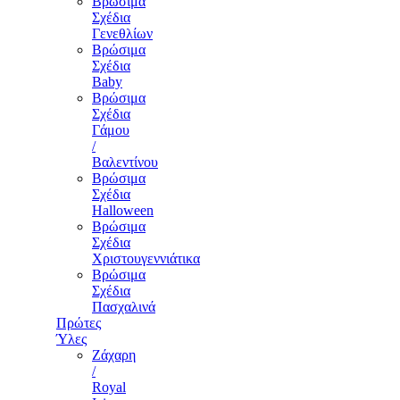
Βρώσιμα
Σχέδια
Γενεθλίων
Βρώσιμα
Σχέδια
Baby
Βρώσιμα
Σχέδια
Γάμου
/
Βαλεντίνου
Βρώσιμα
Σχέδια
Halloween
Βρώσιμα
Σχέδια
Χριστουγεννιάτικα
Βρώσιμα
Σχέδια
Πασχαλινά
Πρώτες
Ύλες
Ζάχαρη
/
Royal