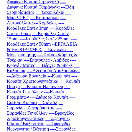
Διάφανα Κουτιά Στρογγυλά
----
Διάφανα Κουτιά Τετράγωνα
---Είδη
Σερβιρίσματος
----Σακουλάκια
----
Μπωλ PET
----Κουταλάκια
----
Αυτοκόλλητα
---Κορδέλες
----
Κορδέλες Σατέν 3mm
----Κορδέλες
Σατέν 10mm
----Κορδέλες Σατέν
15mm
----Κορδέλες Σατέν 25mm
----
Κορδέλες Σατέν 50mm
--ΕΡΓΑΛΕΙΑ
& ΕΞΟΠΛΙΣΜΟΣ
---Εργαλεία
----
Μορφοποίησης
----Ταψιά - Φόρμες &
Τσέρκια
----Σπάτουλες - Λαβίδες
----
Κορνέ / Μύτες
----Βέργες & Sticks
----
Καλούπια
----Αξεσουάρ Λουλουδιών
-
---Διάφορα Εργαλεία
---Κουπ πάτ
----
Κουπάτ Χριστουγεννιάτικα
----Κουπάτ
Πάσχα
----Κουπάτ Halloween
----
Κουπάτ Γενεθλίων
----Κουπάτ
Γραμμάτων
----Διάφορα Κουπάτ
----
Custom Κουπατ
---Στένσιλ
---
Σφραγίδες Ζαχαρόπαστας
----
Σφραγίδες Γενεθλίων
----Σφραγίδες
Χριστουγεννιάτικες
----Σφραγίδες
Γάμου / Βαλεντίνου
----Σφραγίδες
Νεογέννητα / Βάπτιση
----Σφραγίδες