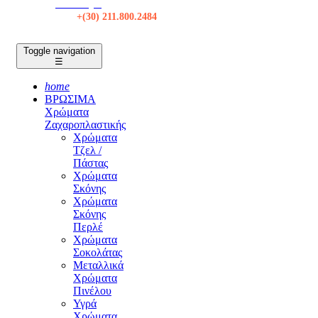
Κατάστημα
Τηλ:
+(30) 211.800.2484
Toggle navigation
☰
home
ΒΡΩΣΙΜΑ
Χρώματα
Ζαχαροπλαστικής
Χρώματα
Τζελ /
Πάστας
Χρώματα
Σκόνης
Χρώματα
Σκόνης
Περλέ
Χρώματα
Σοκολάτας
Μεταλλικά
Χρώματα
Πινέλου
Υγρά
Χρώματα