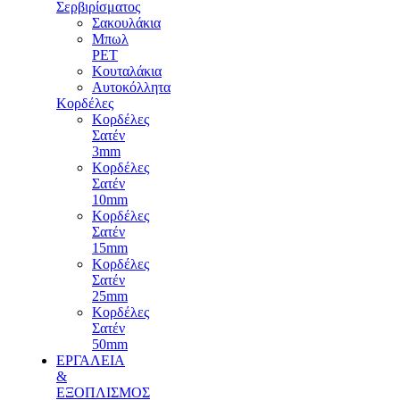
Σερβιρίσματος
Σακουλάκια
Μπωλ
PET
Κουταλάκια
Αυτοκόλλητα
Κορδέλες
Κορδέλες
Σατέν
3mm
Κορδέλες
Σατέν
10mm
Κορδέλες
Σατέν
15mm
Κορδέλες
Σατέν
25mm
Κορδέλες
Σατέν
50mm
ΕΡΓΑΛΕΙΑ
&
ΕΞΟΠΛΙΣΜΟΣ