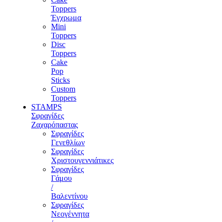
Toppers
Έγχρωμα
Mini
Toppers
Disc
Toppers
Cake
Pop
Sticks
Custom
Toppers
STAMPS
Σφραγίδες
Ζαχαρόπαστας
Σφραγίδες
Γενεθλίων
Σφραγίδες
Χριστουγεννιάτικες
Σφραγίδες
Γάμου
/
Βαλεντίνου
Σφραγίδες
Νεογέννητα