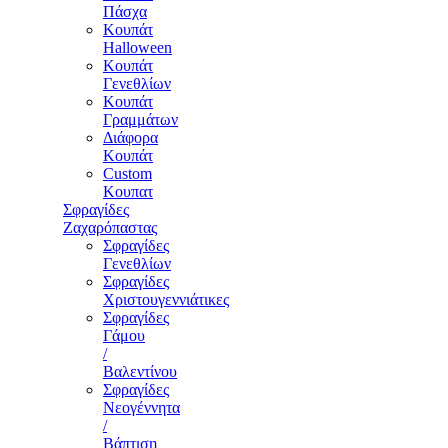
Πάσχα
Κουπάτ
Halloween
Κουπάτ
Γενεθλίων
Κουπάτ
Γραμμάτων
Διάφορα
Κουπάτ
Custom
Κουπατ
Σφραγίδες
Ζαχαρόπαστας
Σφραγίδες
Γενεθλίων
Σφραγίδες
Χριστουγεννιάτικες
Σφραγίδες
Γάμου
/
Βαλεντίνου
Σφραγίδες
Νεογέννητα
/
Βάπτιση