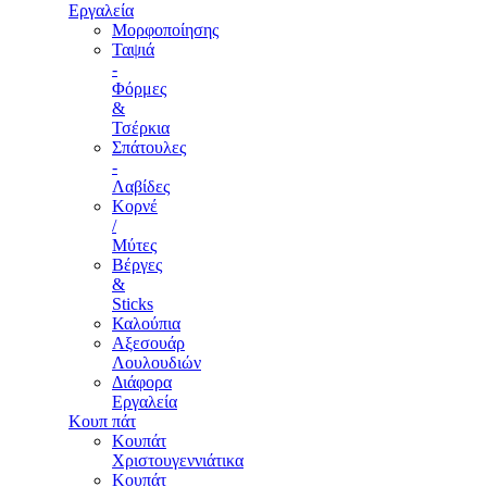
Εργαλεία
Μορφοποίησης
Ταψιά
-
Φόρμες
&
Τσέρκια
Σπάτουλες
-
Λαβίδες
Κορνέ
/
Μύτες
Βέργες
&
Sticks
Καλούπια
Αξεσουάρ
Λουλουδιών
Διάφορα
Εργαλεία
Κουπ πάτ
Κουπάτ
Χριστουγεννιάτικα
Κουπάτ