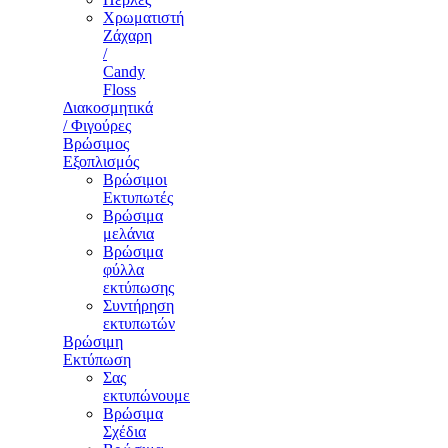
Χρωματιστή
Ζάχαρη
/
Candy
Floss
Διακοσμητικά
/ Φιγούρες
Βρώσιμος
Εξοπλισμός
Βρώσιμοι
Εκτυπωτές
Βρώσιμα
μελάνια
Βρώσιμα
φύλλα
εκτύπωσης
Συντήρηση
εκτυπωτών
Βρώσιμη
Εκτύπωση
Σας
εκτυπώνουμε
Βρώσιμα
Σχέδια