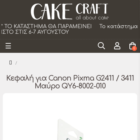
Το κατάστημα θα παραμείνει κλειστό τα Σάββατα
από 18/07 εως 29/08.
Toggle
☰
0
navigation
Κεφαλή για Canon Pixma G2411 / 3411
Μαύρο QY6-8002-010