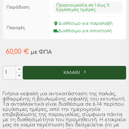
Προετοιμασία σε 1 έως 3
Παράδοση
Εργάσιμες ημέρες
place
Διαθέσιμο για παραλαβή
Παροχές
local_shipping
Διαθέσιμο για αποστολή
60,00 €
με ΦΠΑ
ΚΑΛΑΘΙ
Γνήσια κεφαλή για αντικατάσταση της παλιάς,
φθαρμένης ή βουλωμένης κεφαλής του εκτυπωτή.
Tα ανταλλακτικά είναι διαθέσιμα σε 6-14 περίπου
εργάσιμες ημέρες, από την ημερομηνία
επιβεβαίωσης της παραγγελίας, σύμφωνα πάντα
με τη διαθεσιμότητα του προμηθευτή. Η εταιρεία
μας σε καμία περίπτωση δεν δεσμεύεται ότι με