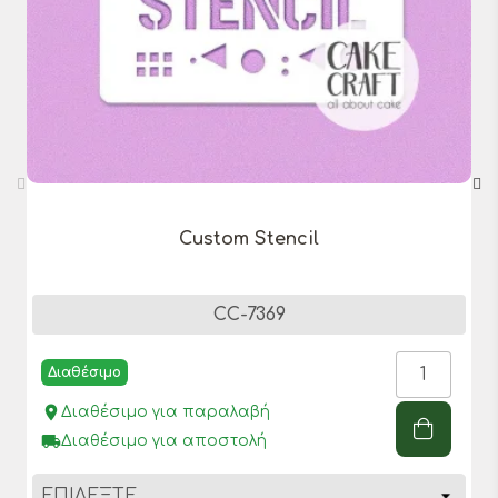
Custom Stencil
CC-7369
Διαθέσιμο
place
Διαθέσιμο για παραλαβή
local_shipping
Διαθέσιμο για αποστολή