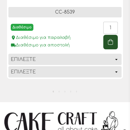
CC-8539
Διαθέσιμο
place
Διαθέσιμο για παραλαβή
local_shipping
Διαθέσιμο για αποστολή