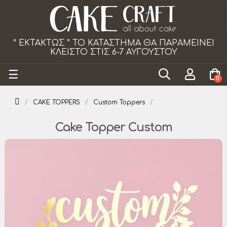
ΕΙ
Το κατάστημα θα παραμείνει κλειστό τα Σάββα
από 18/07 εως 29/08.
Toggle
☰
0
navigation
CAKE TOPPERS
Custom Toppers
Cake Topper Custom