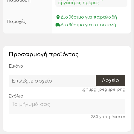
Παράδοση
εργάσιμες ημέρες.
place
Διαθέσιμο για παραλαβή
Παροχές
local_shipping
Διαθέσιμο για αποστολή
Προσαρμογή προϊόντος
Εικόνα
Αρχείο
Επιλέξτε αρχείο
.gif .jpg .jpeg .jpe .png
Σχόλιο
250 χαρ. μέγιστο