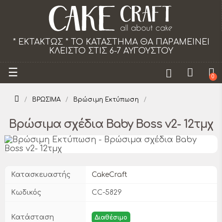
ΚΑΤΑΣΤΗΜΑ ΘΑ ΠΑΡΑΜΕΙΝΕΙ
Το κατάστημα θα παρα
ΤΙΣ 6-7 ΑΥΓΟΥΣΤΟΥ
από 18/
Toggle
☰
0
navigation
ΒΡΩΣΙΜΑ
Βρώσιμη Εκτύπωση
Βρώσιμα σχέδια Baby Boss v2- 12τμχ
Κατασκευαστής
CakeCraft
Κωδικός
CC-5829
Κατάσταση
Διαθέσιμο