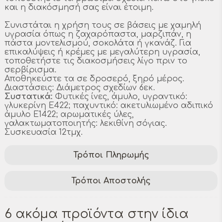
και η διακόσμησή σας είναι έτοιμη.
Συνιστάται η χρήση τους σε βάσεις με χαμηλή
υγρασία όπως η ζαχαρόπαστα, μαρζιπάν, η
πάστα μοντελισμού, σοκολάτα ή γκανάζ. Για
επικαλύψεις ή κρέμες με μεγαλύτερη υγρασία,
τοποθετήστε τις διακοσμήσεις λίγο πριν το
σερβίρισμα.
Αποθηκεύστε τα σε δροσερό, ξηρό μέρος.
Διαστάσεις: Διάμετρος σχεδίων 6εκ.
Συστατικά:
Φυτικές ίνες, άμυλο, υγραντικό:
γλυκερίνη E422; παχυντικό: ακετυλιωμένο αδιπικό
άμυλο E1422; αρωματικές ύλες,
γαλακτωματοποιητής: λεκιθίνη σόγιας.
Συσκευασία 12τμχ.
Τρόποι Πληρωμής
Τρόποι Αποστολής
6 ακόμα προϊόντα στην ίδια