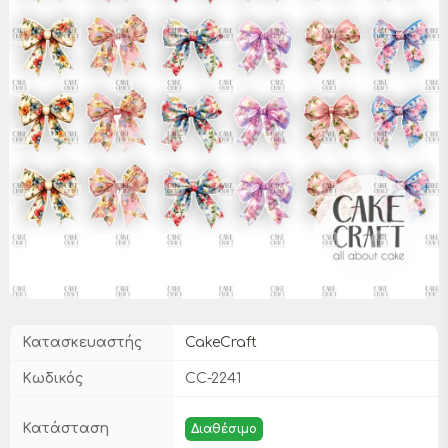
Κατασκευαστής
CakeCraft
Κωδικός
CC-2241
Κατάσταση
Διαθέσιμο