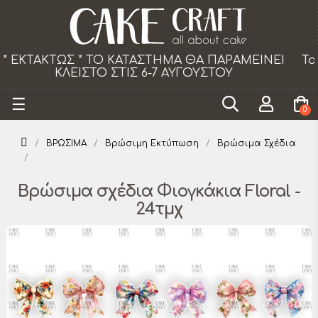
ΝΕΙ
Το κατάστημα θα παραμείνει κλειστό τα Σάβ
από 18/07 εως 29/08.
Toggle
☰
0
navigation
ΒΡΩΣΙΜΑ
Βρώσιμη Εκτύπωση
Βρώσιμα Σχέδια
Βρώσιμα σχέδια Φιογκάκια Floral -
24τμχ