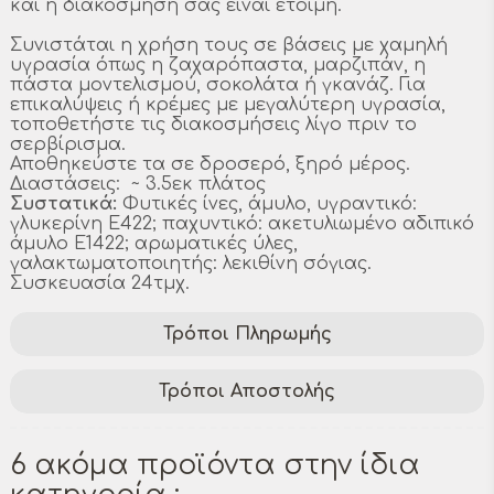
και η διακόσμησή σας είναι έτοιμη.
Συνιστάται η χρήση τους σε βάσεις με χαμηλή
υγρασία όπως η ζαχαρόπαστα, μαρζιπάν, η
πάστα μοντελισμού, σοκολάτα ή γκανάζ. Για
επικαλύψεις ή κρέμες με μεγαλύτερη υγρασία,
τοποθετήστε τις διακοσμήσεις λίγο πριν το
σερβίρισμα.
Αποθηκεύστε τα σε δροσερό, ξηρό μέρος.
Διαστάσεις: ~ 3.5εκ πλάτος
Συστατικά:
Φυτικές ίνες, άμυλο, υγραντικό:
γλυκερίνη E422; παχυντικό: ακετυλιωμένο αδιπικό
άμυλο E1422; αρωματικές ύλες,
γαλακτωματοποιητής: λεκιθίνη σόγιας.
Συσκευασία 24τμχ.
Τρόποι Πληρωμής
Τρόποι Αποστολής
6 ακόμα προϊόντα στην ίδια