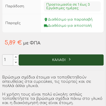
Προετοιμασία σε 1 έως 3
Παράδοση
Εργάσιμες ημέρες
place
Διαθέσιμο για παραλαβή
Παροχές
local_shipping
Διαθέσιμο για αποστολή
5,89 €
με ΦΠΑ
ΚΑΛΑΘΙ
Βρώσιμα σχέδια έτοιμα να τοποθετηθούν
απευθείας στα cupcakes, τις τούρτες και σε
πολλά άλλα γλυκά.
Η χρήση τους είναι πολύ εύκολη: απλώς
τοποθετήστε τα βρώσιμα σχέδια πάνω στο γλυκό
και η διακόσμησή σας είναι έτοιμη.