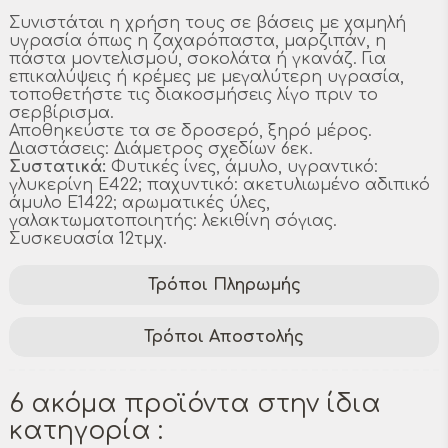
Συνιστάται η χρήση τους σε βάσεις με χαμηλή
υγρασία όπως η ζαχαρόπαστα, μαρζιπάν, η
πάστα μοντελισμού, σοκολάτα ή γκανάζ. Για
επικαλύψεις ή κρέμες με μεγαλύτερη υγρασία,
τοποθετήστε τις διακοσμήσεις λίγο πριν το
σερβίρισμα.
Αποθηκεύστε τα σε δροσερό, ξηρό μέρος.
Διαστάσεις: Διάμετρος σχεδίων 6εκ.
Συστατικά:
Φυτικές ίνες, άμυλο, υγραντικό:
γλυκερίνη E422; παχυντικό: ακετυλιωμένο αδιπικό
άμυλο E1422; αρωματικές ύλες,
γαλακτωματοποιητής: λεκιθίνη σόγιας.
Συσκευασία 12τμχ.
Τρόποι Πληρωμής
Τρόποι Αποστολής
6 ακόμα προϊόντα στην ίδια
κατηγορία :