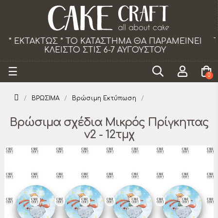
Το κατάστημα θα παραμείνει κλειστό τα Σάββατ
από 18/07 εως 29/08.
Toggle
☰
0
navigation
ΒΡΩΣΙΜΑ
Βρώσιμη Εκτύπωση
Βρώσιμα σχέδια Μικρός Πρίγκηπας
v2 - 12τμχ