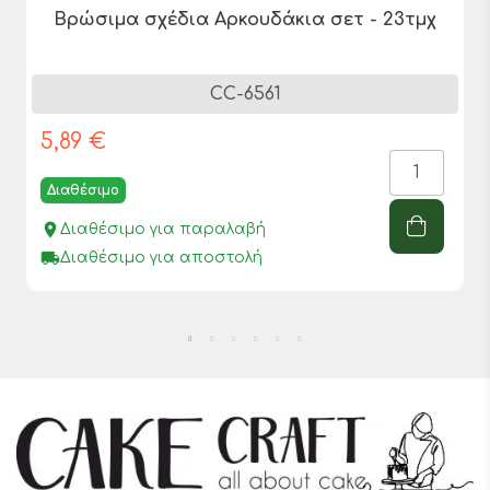
Βρώσιμα σχέδια Αρκουδάκια σετ - 23τμχ
CC-6561
5,89 €
Διαθέσιμο
place
Διαθέσιμο για παραλαβή
local_shipping
Διαθέσιμο για αποστολή