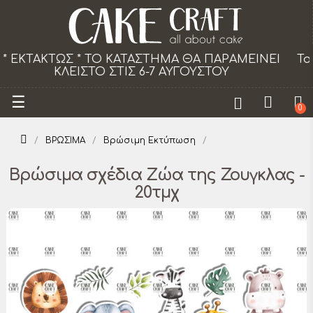
Το κατάστημα θα παραμείνει κλειστό τα Σάββατ
από 18/07 εως 29/08.
Toggle
☰
0
navigation
ΒΡΩΣΙΜΑ
Βρώσιμη Εκτύπωση
Βρώσιμα σχέδια Ζώα της Ζουγκλας -
20τμχ