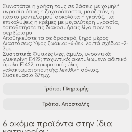
Συνιστάται η χρήση τους σε βάσεις με χαμηλή
υγρασία όπως η ζαχαρόπαστα, μαρζιπάν, η
πάστα μοντελισμού, σοκολάτα ή γκανάζ. Για
επικαλύψεις ή κρέμες με μεγαλύτερη υγρασία,
τοποθετήστε τις διακοσμήσεις λίγο πριν το
σερβίρισμα.
Αποθηκεύστε τα σε δροσερό, ξηρό μέρος.
Διαστάσεις: Ύψος ζωάκια: ~6-8εκ, λοιπά σχέδια: ~2-
3εκ.
Συστατικά:
Φυτικές ίνες, άμυλο, υγραντικό:
γλυκερίνη E422; παχυντικό: ακετυλιωμένο αδιπικό
άμυλο E1422; αρωματικές ύλες,
γαλακτωματοποιητής: λεκιθίνη σόγιας.
Συσκευασία 37τμχ.
Τρόποι Πληρωμής
Τρόποι Αποστολής
6 ακόμα προϊόντα στην ίδια
κατηγορία :