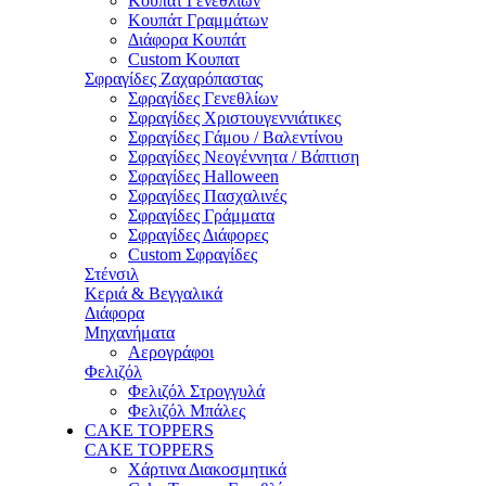
Κουπάτ Γενεθλίων
Κουπάτ Γραμμάτων
Διάφορα Κουπάτ
Custom Κουπατ
Σφραγίδες Ζαχαρόπαστας
Σφραγίδες Γενεθλίων
Σφραγίδες Χριστουγεννιάτικες
Σφραγίδες Γάμου / Βαλεντίνου
Σφραγίδες Νεογέννητα / Βάπτιση
Σφραγίδες Halloween
Σφραγίδες Πασχαλινές
Σφραγίδες Γράμματα
Σφραγίδες Διάφορες
Custom Σφραγίδες
Στένσιλ
Κεριά & Βεγγαλικά
Διάφορα
Μηχανήματα
Αερογράφοι
Φελιζόλ
Φελιζόλ Στρογγυλά
Φελιζόλ Μπάλες
CAKE TOPPERS
CAKE TOPPERS
Χάρτινα Διακοσμητικά