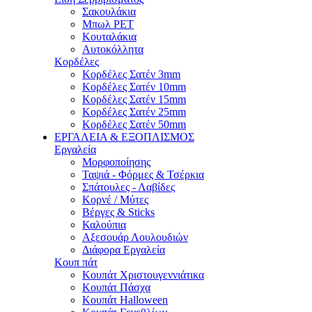
Σακουλάκια
Μπωλ PET
Κουταλάκια
Αυτοκόλλητα
Κορδέλες
Κορδέλες Σατέν 3mm
Κορδέλες Σατέν 10mm
Κορδέλες Σατέν 15mm
Κορδέλες Σατέν 25mm
Κορδέλες Σατέν 50mm
ΕΡΓΑΛΕΙΑ & ΕΞΟΠΛΙΣΜΟΣ
Εργαλεία
Μορφοποίησης
Ταψιά - Φόρμες & Τσέρκια
Σπάτουλες - Λαβίδες
Κορνέ / Μύτες
Βέργες & Sticks
Καλούπια
Αξεσουάρ Λουλουδιών
Διάφορα Εργαλεία
Κουπ πάτ
Κουπάτ Χριστουγεννιάτικα
Κουπάτ Πάσχα
Κουπάτ Halloween