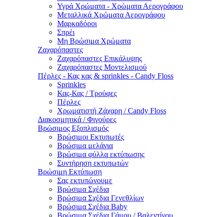
Υγρά Χρώματα - Χρώματα Αερογράφου
Μεταλλικά Χρώματα Αερογράφου
Μαρκαδόροι
Σπρέι
Μη Βρώσιμα Χρώματα
Ζαχαρόπαστες
Ζαχαρόπαστες Επικάλυψης
Ζαχαρόπαστες Μοντελισμού
Πέρλες - Κας κας & sprinkles - Candy Floss
Sprinkles
Κας-Κας / Τρούφες
Πέρλες
Χρωματιστή Ζάχαρη / Candy Floss
Διακοσμητικά / Φιγούρες
Βρώσιμος Εξοπλισμός
Βρώσιμοι Εκτυπωτές
Βρώσιμα μελάνια
Βρώσιμα φύλλα εκτύπωσης
Συντήρηση εκτυπωτών
Βρώσιμη Εκτύπωση
Σας εκτυπώνουμε
Βρώσιμα Σχέδια
Βρώσιμα Σχέδια Γενεθλίων
Βρώσιμα Σχέδια Baby
Βρώσιμα Σχέδια Γάμου / Βαλεντίνου