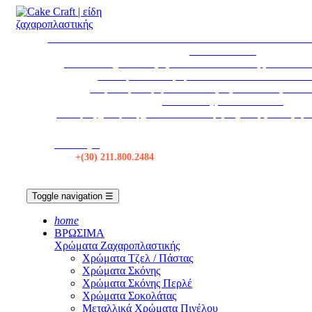
* ΕΚΤΑΚΤΩΣ * ΤΟ ΚΑΤΑΣΤΗΜΑ ΘΑ ΠΑΡΑΜΕΙΝΕΙ ΚΛ
ΑΥΓΟΥΣΤΟΥ
Το κατάστημα θα παραμείνει κλειστό τα Σάββατα από 1
Η εταιρεία θα παραμείνει κλειστεί από 12/08 εω
Δωρεάν μεταφορικά σε όλες τις αποστολές πάνω 
Αποστολές με BOX NOW
Για τιμές χονδρικής, κάντε Σύνδεση ή δημιουργία λογαρ
Κατάστημα
Τηλ:
+(30) 211.800.2484
Toggle navigation
☰
home
ΒΡΩΣΙΜΑ
Χρώματα Ζαχαροπλαστικής
Χρώματα Τζελ / Πάστας
Χρώματα Σκόνης
Χρώματα Σκόνης Περλέ
Χρώματα Σοκολάτας
Μεταλλικά Χρώματα Πινέλου