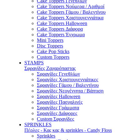
Cake Toppers Γενεθλίων
Cake Toppers Νούμερα / Αριθμοί
Cake Toppers Γάμου / Βαλεντίνου
Cake Toppers Χριστουγεννιάτικα
Cake Toppers Halloween
Cake Toppers Διάφορα
Cake Toppers Έγχρωμα
Mini Toppers
Disc Toppers
Cake Pop Sticks
Custom Toppers
STAMPS
Σφραγίδες Ζαχαρόπαστας
Σφραγίδες Γενεθλίων
Σφραγίδες Χριστουγεννιάτικες
Σφραγίδες Γάμου / Βαλεντίνου
Σφραγίδες Νεογέννητα / Βάπτιση
Σφραγίδες Halloween
Σφραγίδες Πασχαλινές
Σφραγίδες Γράμματα
Σφραγίδες Διάφορες
Custom Σφραγίδες
SPRINKLES
Πέρλες - Κας κας & sprinkles - Candy Floss
Sprinkles