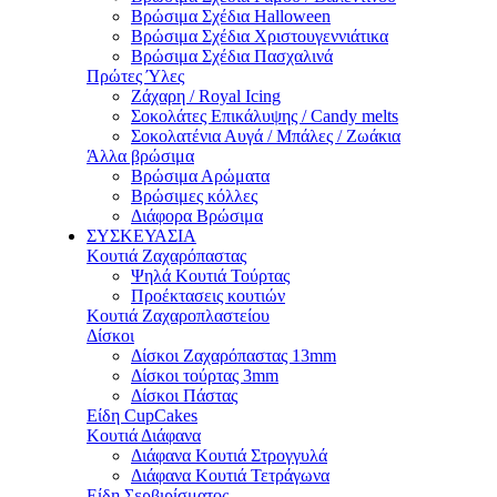
Βρώσιμα Σχέδια Halloween
Βρώσιμα Σχέδια Χριστουγεννιάτικα
Βρώσιμα Σχέδια Πασχαλινά
Πρώτες Ύλες
Ζάχαρη / Royal Icing
Σοκολάτες Επικάλυψης / Candy melts
Σοκολατένια Αυγά / Μπάλες / Ζωάκια
Άλλα βρώσιμα
Βρώσιμα Αρώματα
Βρώσιμες κόλλες
Διάφορα Βρώσιμα
ΣΥΣΚΕΥΑΣΙΑ
Κουτιά Ζαχαρόπαστας
Ψηλά Κουτιά Τούρτας
Προέκτασεις κουτιών
Κουτιά Ζαχαροπλαστείου
Δίσκοι
Δίσκοι Ζαχαρόπαστας 13mm
Δίσκοι τούρτας 3mm
Δίσκοι Πάστας
Είδη CupCakes
Κουτιά Διάφανα
Διάφανα Κουτιά Στρογγυλά
Διάφανα Κουτιά Τετράγωνα
Είδη Σερβιρίσματος