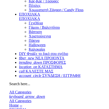
Κας-Κας / Τρούφες
Πέρλες
Χρωματιστή Ζάχαρη / Candy Floss
ΕΠΟΧΙΑΚΑ
ΕΠΟΧΙΑΚΑ
Γενέθλια
Γάμου / Βαλεντίνου
Βάπτιση
Χριστούγεννα
Πάσχα
Halloween
Καλοκαίρι
DIY Φτιάξε το δικό σου σχέδιο
fiber_new
ΝΕΑ ΠΡΟΙΟΝΤΑ
trending_down
ΠΡΟΣΦΟΡΕΣ
location_on
ΚΑΤΑΣΤΗΜΑ
call
ΚΑΛΕΣΤΕ ΜΑΣ
account_circle
ΣΥΝΔΕΣΗ / ΕΓΓΡΑΦΗ
Search here...
All Categories
keyboard_arrow_down
All Categories
Home
--