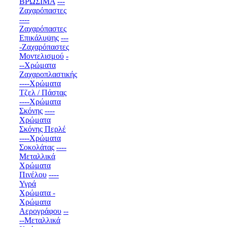
ΒΡΩΣΙΜΑ
---
Ζαχαρόπαστες
----
Ζαχαρόπαστες
Επικάλυψης
---
-Ζαχαρόπαστες
Μοντελισμού
-
--Χρώματα
Ζαχαροπλαστικής
----Χρώματα
Τζελ / Πάστας
----Χρώματα
Σκόνης
----
Χρώματα
Σκόνης Περλέ
----Χρώματα
Σοκολάτας
----
Μεταλλικά
Χρώματα
Πινέλου
----
Υγρά
Χρώματα -
Χρώματα
Αερογράφου
--
--Μεταλλικά